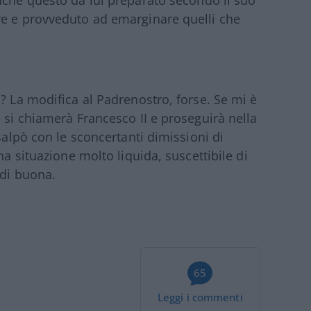
che questo da lui preparato secondo il suo
re e provveduto ad emarginare quelli che
? La modifica al Padrenostro, forse. Se mi è
 si chiamerà Francesco II e proseguirà nella
salpò con le sconcertanti dimissioni di
na situazione molto liquida, suscettibile di
ndi buona.
65
Leggi i commenti