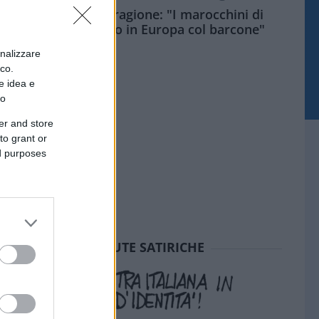
Meloni aveva ragione: "I marocchini di
Ceuta sbarcano in Europa col barcone"
onalizzare
ico.
e idea e
to
er and store
to grant or
ed purposes
SEDUTE SATIRICHE