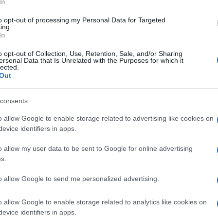
er problemi ai piedi. Come se il calzolaio
In
vvedere a tambur battente. Alloggiò in un
to opt-out of processing my Personal Data for Targeted
 solo, come se negli appartamenti pontifici
ing.
In
mpagnia che voleva. No, seguiva un piano
processi”. Sì, ma verso dove? Qual era il
o opt-out of Collection, Use, Retention, Sale, and/or Sharing
ersonal Data that Is Unrelated with the Purposes for which it
lected.
Out
consents
hiaro. Ma verso quale modello? Un modello
o allow Google to enable storage related to advertising like cookies on
sti che progressisti, sono stati costretti,
evice identifiers in apps.
ammettere? Be’, ogni novatore procede
he meravigliarsi o, a seconda del partito,
o allow my user data to be sent to Google for online advertising
s.
avanti e uno indietro” (ipse dixit),
no-gender, tre colpi al cerchio e uno alla
to allow Google to send me personalized advertising.
nterviste aeree che al documento
 alle note a piè pagina che al testo, le foto
o allow Google to enable storage related to analytics like cookies on
evice identifiers in apps.
a e quelle a muso cupo con quelli di destra, le