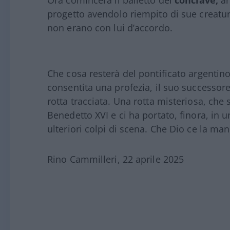
Ora comincerà il balletto del
conclave,
an
progetto avendolo riempito di sue creatu
non erano con lui d’accordo.
Che cosa resterà del pontificato argentino
consentita una profezia, il suo successore
rotta tracciata. Una rotta misteriosa, che 
Benedetto XVI e ci ha portato, finora, in u
ulteriori colpi di scena. Che Dio ce la ma
Rino Cammilleri, 22 aprile 2025