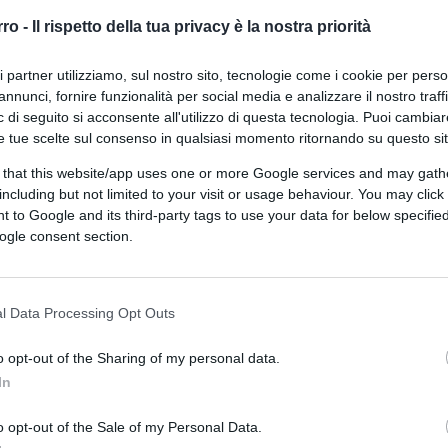
rro -
Il rispetto della tua privacy è la nostra priorità
ri partner utilizziamo, sul nostro sito, tecnologie come i cookie per pers
annunci, fornire funzionalità per social media e analizzare il nostro traff
 di seguito si acconsente all'utilizzo di questa tecnologia. Puoi cambiar
e tue scelte sul consenso in qualsiasi momento ritornando su questo si
 that this website/app uses one or more Google services and may gath
including but not limited to your visit or usage behaviour. You may click 
 to Google and its third-party tags to use your data for below specifi
ogle consent section.
ferite su Google
CLICCA QUI
l Data Processing Opt Outs
0:00
/
--:--
o opt-out of the Sharing of my personal data.
zionario. E anche, ma sì,
divisivo,
basta
In
peva quel che faceva, e fin da subito. Si
 al posto del tradizionale “Sia lodato Gesù
o opt-out of the Sale of my Personal Data.