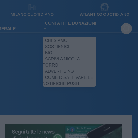
MILANO QUOTIDIANO
ATLANTICO QUOTIDIANO
CONTATTI E DONAZIONI
IBERALE
CHI SIAMO
SOSTIENICI
BIO
SCRIVI A NICOLA
PORRO
ADVERTISING
COME DISATTIVARE LE
NOTIFICHE PUSH