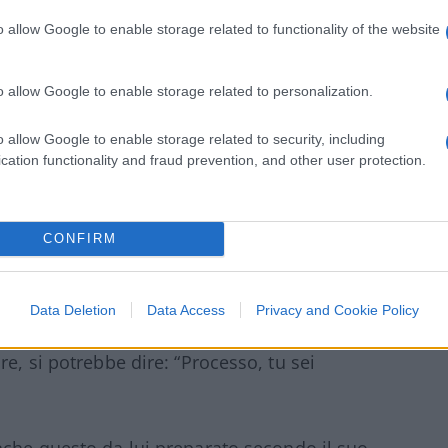
 lasciare senza porpora le sedi storiche, i
o allow Google to enable storage related to functionality of the website
chiedevano chiarimenti, i selfie con le folle
di altre categorie, l’ossessione sinodale… E
o allow Google to enable storage related to personalization.
o allow Google to enable storage related to security, including
cation functionality and fraud prevention, and other user protection.
CONFIRM
Data Deletion
Data Access
Privacy and Cookie Policy
a lui avviati sono in atto e, parafrasando
re, si potrebbe dire: “Processo, tu sei