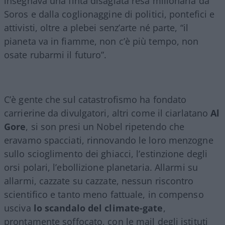
insegnava una finta disagiata resa milionaria da
Soros e dalla coglionaggine di politici, pontefici e
attivisti, oltre a plebei senz’arte né parte, “il
pianeta va in fiamme, non c’è più tempo, non
osate rubarmi il futuro”.
C’è gente che sul catastrofismo ha fondato
carrierine da divulgatori, altri come il ciarlatano
Al
Gore
, si son presi un Nobel ripetendo che
eravamo spacciati, rinnovando le loro menzogne
sullo scioglimento dei ghiacci, l’estinzione degli
orsi polari, l’ebollizione planetaria. Allarmi su
allarmi, cazzate su cazzate, nessun riscontro
scientifico e tanto meno fattuale, in compenso
usciva
lo scandalo del climate-gate
,
prontamente soffocato, con le mail degli istituti