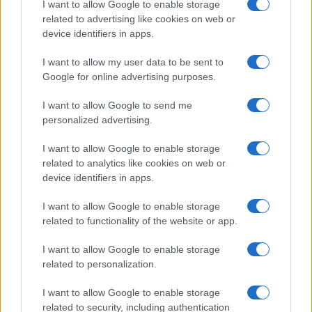
I want to allow Google to enable storage
settimane glaciali subito tutti si rotolano in terra
related to advertising like cookies on web or
parlando di “mese più arido e siccitoso di tutti i
device identifiers in apps.
tempi”, mentre dopo inverni di sei mesi, scanditi
I want to allow my user data to be sent to
da piogge dilaganti e persistenti, il terreno che a
Google for online advertising purposes.
batterci un piede sputa acqua come una spugna
I want to allow Google to send me
satura, nessuno fa una piega? Voi avete forse
personalized advertising.
sentito la coppia divulgatrice Tozzi&Mercalli
gridare alla fine del mondo? Il climatologo verde
I want to allow Google to enable storage
related to analytics like cookies on web or
Bonelli, parla d’altro, tutti che scantonano, se ne
device identifiers in apps.
stanno rintanati. Al caldo loro possono.
I
colonnelli del meteo da parte loro
I want to allow Google to enable storage
minimizzano
: sì, una perturbazione atipica,
related to functionality of the website or app.
un’aria depressionaria, ma vedrete che passa,
I want to allow Google to enable storage
presto torna il caldo. Anomalo, naturalmente. Ma
related to personalization.
non torna. Sono settimane che lo giurano e fa
I want to allow Google to enable storage
sempre più freddo. Oppure le Marche sporche (e
related to security, including authentication