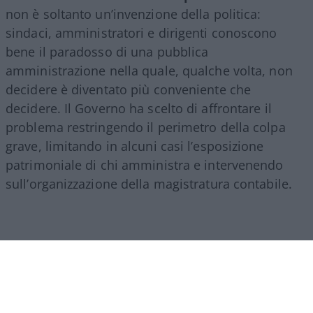
non è soltanto un’invenzione della politica:
sindaci, amministratori e dirigenti conoscono
bene il paradosso di una pubblica
amministrazione nella quale, qualche volta, non
decidere è diventato più conveniente che
decidere. Il Governo ha scelto di affrontare il
problema restringendo il perimetro della colpa
grave, limitando in alcuni casi l’esposizione
patrimoniale di chi amministra e intervenendo
sull’organizzazione della magistratura contabile.