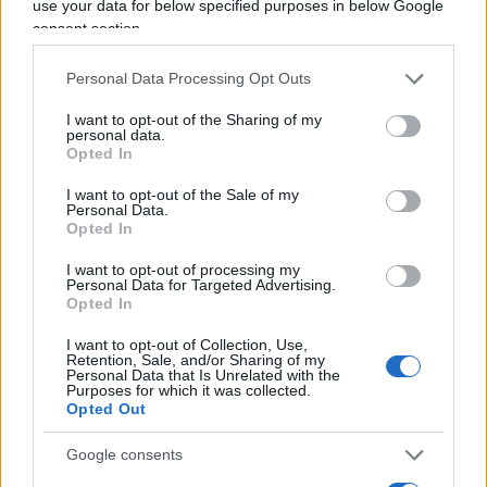
use your data for below specified purposes in below Google
calde del solito (“Ah, qui moriamo tutti, non
consent section.
sentite che roba, è la fine del mondo”: no,
eravamo solo viziati di aria condizionata,
Personal Data Processing Opt Outs
dimentichi di quando si tornava dal mare in
I want to opt-out of the Sharing of my
un’automobile trasformata in forno
, la pelle
personal data.
Opted In
delle chiappe che restava sui sedili, i polpastrelli
di nostro padre che guidava a tatuare il volante
I want to opt-out of the Sale of my
Personal Data.
con le impronte digitali), sarebbero tornate
Opted In
stagioni più temperate, inverni più lunghi, più
I want to opt-out of processing my
severi: ma niente, parole al vento, più faceva
Personal Data for Targeted Advertising.
freddo e più bisognava dire che si crepava di
Opted In
caldo, l’evidenza era rimossa, regnava “la
I want to opt-out of Collection, Use,
Retention, Sale, and/or Sharing of my
percezione”, e intanto i ghiacciai si
Personal Data that Is Unrelated with the
Purposes for which it was collected.
ricomponevano, gli orsi proliferavano, le lunghe
Opted Out
fasi del gelo si allungavano, si dilatavano. Qui
casca l’asino, e cascano anche i somari: come mai
Google consents
dopo due ore di sole esangue alla fine di