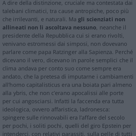
A dire della distinzione, cruciale ma contestata dai
talebani climatici, tra cause antropiche, poco più
che irrilevanti, e naturali. Ma
gli scienziati non
allineati non li ascoltava nessuno
, neanche il
presidente della Repubblica cui si erano rivolti,
venivano estromessi dai simposi, non dovevano
parlare come papa Ratzinger alla Sapienza. Perché
dicevano il vero, dicevano in parole semplici che il
clima andava per conto suo come sempre era
andato, che la pretesa di imputarne i cambiamenti
all’homo capitalisticus era una boiata pari almeno
alla ybris, che non c’erano apocalissi alle porte
per cui angosciarsi. Infatti la faccenda era tutta
ideologica, ovvero affaristica, ladronesca:
spingere sulle rinnovabili era l’affare del secolo
per pochi, i soliti pochi, quelli del giro Epstein per
intenderci, con relativi parassiti, sulla pelle di tutti