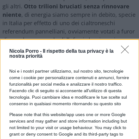
gli altri.
Otto trilioni bruciati senza rinnovare
niente
, di energia siamo sempre in debito, specie
in Italia per effetto di uno dei cialtroneschi
referendum pannelliani, ovviamente votati a furor
di popolo, un popolo di Tafazzi che rinunciavano
al nucleare fatto in casa per comperarselo dalla
Nicola Porro -
Il rispetto della tua privacy è la
Francia. Al resto dello scempio provvedeva una
nostra priorità
Unione Europea ch e lascia sempre il dubbio se
Noi e i nostri partner utilizziamo, sul nostro sito, tecnologie
sia composta di malati mentali o di figli di puttana
come i cookie per personalizzare contenuti e annunci, fornire
(le alternative, eventualmente, potrebbero non
funzionalità per social media e analizzare il nostro traffico.
escludersi a vicenda).
Facendo clic di seguito si acconsente all'utilizzo di questa
tecnologia. Puoi cambiare idea e modificare le tue scelte sul
consenso in qualsiasi momento ritornando su questo sito
Please note that this website/app uses one or more Google
Mentre il clima continua a andare per conto suo:
services and may gather and store information including but
avevano pure fatto presente che, dopo un ciclo
not limited to your visit or usage behaviour. You may click to
infinitesimale, una manciata di estati un po’ più
grant or deny consent to Google and its third-party tags to