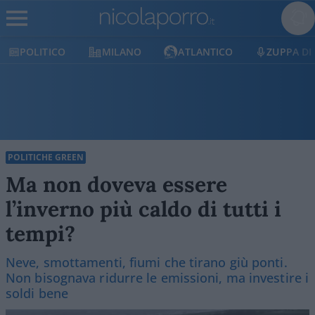
MILANO
ATLANTICO
ZUPPA DI PORRO
E
POLITICHE GREEN
Ma non doveva essere
l’inverno più caldo di tutti i
tempi?
Neve, smottamenti, fiumi che tirano giù ponti.
Non bisognava ridurre le emissioni, ma investire i
soldi bene