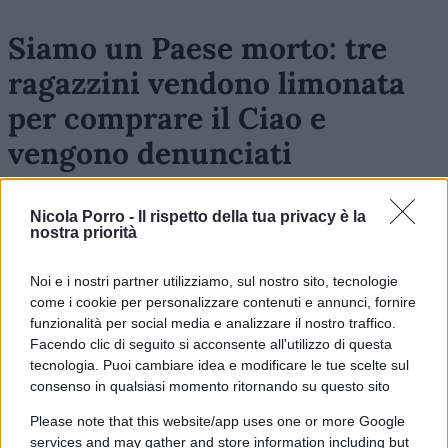
Siamo un Paese morto: tre
ragazzini vendono limonata
per comprare il Ciao e
vengono denunciati
Il sogno di tre amici: comprarsi un motorino. Ma
un solerte cittadino li segnala alla polizia. Un
Nicola Porro -
Il rispetto della tua privacy è la
nostra priorità
esempio di libertà ucciso da regole e burocrazia
di
Alessandro Bonelli
Noi e i nostri partner utilizziamo, sul nostro sito, tecnologie
3.6k
28
7 Agosto 2026, 9:30
come i cookie per personalizzare contenuti e annunci, fornire
funzionalità per social media e analizzare il nostro traffico.
Facendo clic di seguito si acconsente all'utilizzo di questa
tecnologia. Puoi cambiare idea e modificare le tue scelte sul
consenso in qualsiasi momento ritornando su questo sito
Please note that this website/app uses one or more Google
services and may gather and store information including but