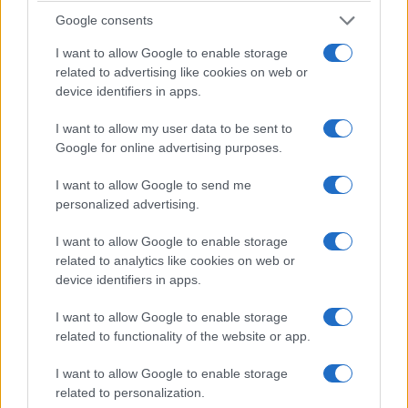
A Pradamano, piccola città alle porte di Udine, tre
Google consents
amici di 13 e 14 anni (ancora senza smartphone,
complimenti sinceri ai genitori) hanno fatto
I want to allow Google to enable storage
qualcosa di semplice ma, visti i tempi,
related to advertising like cookies on web or
device identifiers in apps.
rivoluzionario. Invece di passare le vacanze
scrollando su Instagram hanno
costruito un
I want to allow my user data to be sent to
banchetto nel cortile di casa
vicino alla piazza
Google for online advertising purposes.
del paese e hanno messo in vendita
limonata
I want to allow Google to send me
fresca,
caffè, acqua e pasticcini. Lo scopo?
personalized advertising.
Mettere da parte qualche soldo e comprarsi un
I want to allow Google to enable storage
vecchio
Piaggio Ciao
, il motorino che ha fatto
related to analytics like cookies on web or
sognare generazioni intere e che è praticamente
device identifiers in apps.
sconosciuto alla maggior parte dei loro coetanei.
I want to allow Google to enable storage
related to functionality of the website or app.
I ragazzi si svegliavano anche alle cinque del
mattino per preparare tutto e per guadagnare
I want to allow Google to enable storage
related to personalization.
qualche soldino anziché mettere il broncio ai