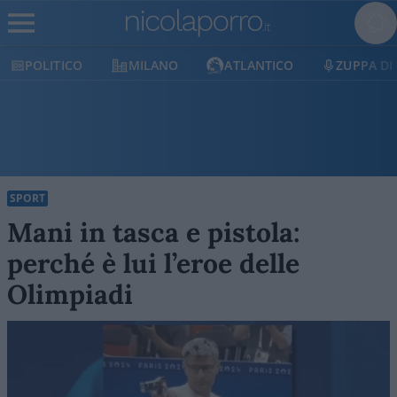
LITICO
MILANO
ATLANTICO
ZUPPA DI PORR
SPORT
Mani in tasca e pistola:
perché è lui l’eroe delle
Olimpiadi