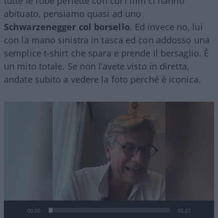
tutte le robe perfette con cui i film ci hanno
abituato, pensiamo quasi ad uno
Schwarzenegger
col borsello
. Ed invece no, lui
con la mano sinistra in tasca ed con addosso una
semplice t-shirt che spara e prende il bersaglio. È
un mito totale. Se non l’avete visto in diretta,
andate subito a vedere la foto perché è iconica.
Video
Player
00:00
01:27