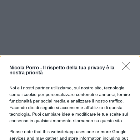
Nicola Porro -
Il rispetto della tua privacy è la
nostra priorità
Noi e i nostri partner utilizziamo, sul nostro sito, tecnologie
Lei quella diretta non la seguì ma con il tempo è
come i cookie per personalizzare contenuti e annunci, fornire
arrivata a una convinzione: quei brani,
funzionalità per social media e analizzare il nostro traffico.
semplicemente sbagliati per un contesto da “notte
Facendo clic di seguito si acconsente all'utilizzo di questa
tecnologia. Puoi cambiare idea e modificare le tue scelte sul
di Capodanno”, fossero
un messaggio in codice
consenso in qualsiasi momento ritornando su questo sito
rivolto a loro due
. Una dichiarazione mandata in
mondovisione a chi, quella sera, aveva scelto di
Please note that this website/app uses one or more Google
services and may gather and store information including but