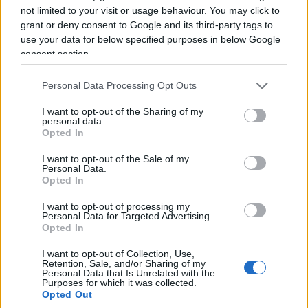
non ascoltare.
not limited to your visit or usage behaviour. You may click to
grant or deny consent to Google and its third-party tags to
use your data for below specified purposes in below Google
È un dettaglio che, letto oggi, acquista
il peso di
consent section.
un presagio
. Se quel segnale fosse arrivato — se
Fabiola avesse acceso la televisione quella notte,
Personal Data Processing Opt Outs
se le parole di quelle due canzoni fossero state
I want to opt-out of the Sharing of my
raccolte e non lasciate cadere — la storia tra i due
personal data.
si sarebbe chiusa diversamente nei quattro giorni
Opted In
che restavano? O il destino, come dice lei stessa
I want to opt-out of the Sale of my
Personal Data.
parlando del caso e del non caso nella loro storia,
Opted In
aveva già scritto un’altra pagina, indipendente da
I want to opt-out of processing my
qualunque riavvicinamento?
Personal Data for Targeted Advertising.
Opted In
I want to opt-out of Collection, Use,
Retention, Sale, and/or Sharing of my
Personal Data that Is Unrelated with the
Purposes for which it was collected.
Opted Out