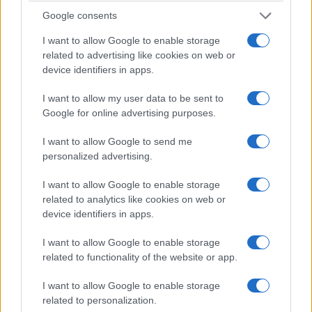
Google consents
I want to allow Google to enable storage
related to advertising like cookies on web or
device identifiers in apps.
I want to allow my user data to be sent to
Google for online advertising purposes.
Fabiola non crede che quella separazione sarebbe
I want to allow Google to send me
diventata un divorzio formale. Pensa che lei e
personalized advertising.
Pino avrebbero continuato a discutere, ad
I want to allow Google to enable storage
“arrabbiarsi” — usa proprio questa parola ma che
related to analytics like cookies on web or
non sarebbero riusciti a disfare quel “noi”
device identifiers in apps.
fortemente voluto fin dall’inizio. È la stessa logica
I want to allow Google to enable storage
per cui, oggi, associa la fine imminente e
related to functionality of the website or app.
improvvisa del gennaio 2015 non a una rottura
definitiva ma a
un capitolo interrotto a metà
:
I want to allow Google to enable storage
related to personalization.
due persone che si erano allontanate, colte da un