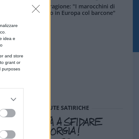
Meloni aveva ragione: "I marocchini di
Ceuta sbarcano in Europa col barcone"
onalizzare
ico.
e idea e
to
er and store
to grant or
ed purposes
SEDUTE SATIRICHE