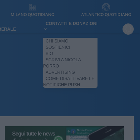
MILANO QUOTIDIANO
ATLANTICO QUOTIDIANO
CONTATTI E DONAZIONI
IBERALE
CHI SIAMO
SOSTIENICI
BIO
SCRIVI A NICOLA
PORRO
ADVERTISING
COME DISATTIVARE LE
NOTIFICHE PUSH