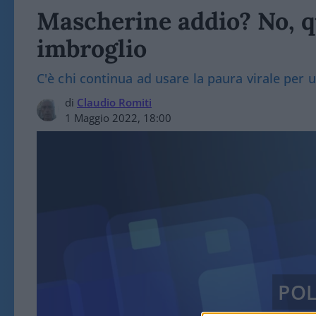
Mascherine addio? No, q
imbroglio
C'è chi continua ad usare la paura virale per
di
Claudio Romiti
1 Maggio 2022, 18:00
POL