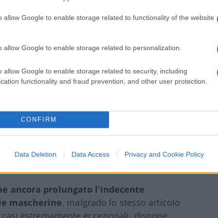
ario obbligatorio
o allow Google to enable storage related to functionality of the website
rs-Cov-2, la quale per Speranza & company
o allow Google to enable storage related to personalization.
n Italia, i due fondamentali contrappesi di
ostituzionale, non hanno svolto
o allow Google to enable storage related to security, including
di porre un argine alla deriva sanitaria
cation functionality and fraud prevention, and other user protection.
, mentre lo stesso ministro della Salute si
 in Europa, a prorogare l’obbligo delle
situazioni sociali,
la Consulta si occupa
CONFIRM
o cognome per i nascituri
, mentre il buon
te.
Data Deletion
Data Access
Privacy and Cookie Policy
ne ancora prolungato l’indecente
lle mascherine
, malgrado lo stesso articolo
in casi estremamente eccezionali, dispone