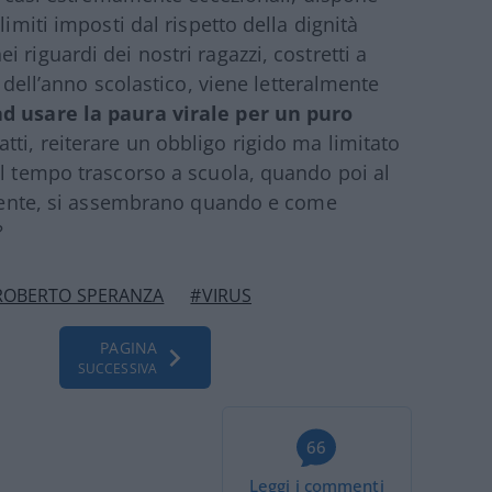
limiti imposti dal rispetto della dignità
 riguardi dei nostri ragazzi, costretti a
e dell’anno scolastico, viene letteralmente
ad usare la paura virale per un puro
atti, reiterare un obbligo rigido ma limitato
il tempo trascorso a scuola, quando poi al
tamente, si assembrano quando e come
?
ROBERTO SPERANZA
#VIRUS
PAGINA
SUCCESSIVA
66
Leggi i commenti