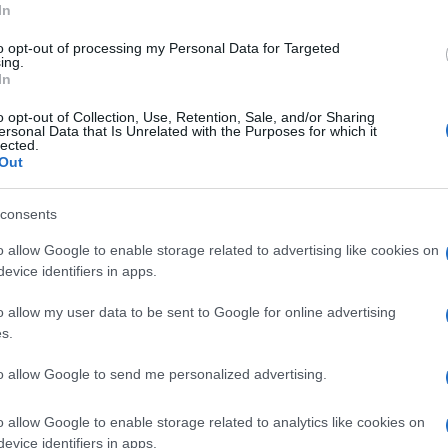
In
olto….da una pandemia che in Italia
to opt-out of processing my Personal Data for Targeted
ing.
In
o opt-out of Collection, Use, Retention, Sale, and/or Sharing
ersonal Data that Is Unrelated with the Purposes for which it
lected.
Out
lgrado da tempo non siamo più in emergenza,
oddisfacente, rimangono ancora in piedi
consents
che rendono l’Italia un Paese ancora in bilico
o allow Google to enable storage related to advertising like cookies on
nte dittatura sanitaria. D’altronde, una
evice identifiers in apps.
tra un regime democratico e una dittatura è
o allow my user data to be sent to Google for online advertising
, in quest’ultimo caso,
di solidi contrappesi
s.
l peso di chi esercita il potere politico. E
 sistemi democratici più avanzati, è proprio
to allow Google to send me personalized advertising.
rappesi che si gode di una certa garanzia nei
o allow Google to enable storage related to analytics like cookies on
evice identifiers in apps.