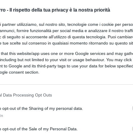
rro -
Il rispetto della tua privacy è la nostra priorità
ri partner utilizziamo, sul nostro sito, tecnologie come i cookie per pers
annunci, fornire funzionalità per social media e analizzare il nostro traff
 di seguito si acconsente all'utilizzo di questa tecnologia. Puoi cambiar
e tue scelte sul consenso in qualsiasi momento ritornando su questo si
 that this website/app uses one or more Google services and may gath
including but not limited to your visit or usage behaviour. You may click 
 to Google and its third-party tags to use your data for below specifi
ogle consent section.
CLICCA QUI
e delle mascherine
al chiuso,
Roberto
l Data Processing Opt Outs
 altre misure restrittive a partire dal
 minacciato in queste ultime settimane.
o opt-out of the Sharing of my personal data.
egli abbia già preparato un bel discorsetto,
In
 di ben più cruenta rivoluzione ottobrina del
o opt-out of the Sale of my Personal Data.
o è il primo giorno del diluvio operaio,