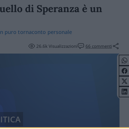
uello di Speranza è un
 un puro tornaconto personale
26.6k
Visualizzazioni
66
commenti
ITICA