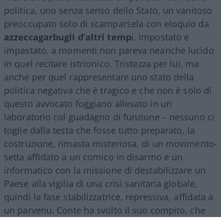
politica, uno senza senso dello Stato, un vanitoso
preoccupato solo di scamparsela con eloquio da
azzeccagarbugli d’altri temp
i. Impostato e
impastato, a momenti non pareva neanche lucido
in quel recitare istrionico. Tristezza per lui, ma
anche per quel rappresentare uno stato della
politica negativa che è tragico e che non è solo di
questo avvocato foggiano allevato in un
laboratorio col guadagno di funzione – nessuno ci
toglie dalla testa che fosse tutto preparato, la
costruzione, rimasta misteriosa, di un movimento-
setta affidato a un comico in disarmo e un
informatico con la missione di destabilizzare un
Paese alla vigilia di una crisi sanitaria globale,
quindi la fase stabilizzatrice, repressiva, affidata a
un parvenu. Conte ha svolto il suo compito, che