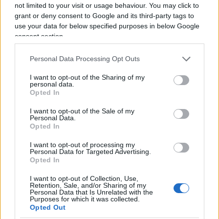
piddina Cecilia Strada (267mila) che
Roberto
not limited to your visit or usage behaviour. You may click to
Vannacci
(182mila) che Antonio Tajani (103mila).
grant or deny consent to Google and its third-party tags to
use your data for below specified purposes in below Google
Al Centro stesso discorso: Meloni viaggia intorno
consent section.
ai
453mila voti
, ben al di sopra della diretta
concorrente Elly Schlein che si è fermata ad
Personal Data Processing Opt Outs
appena 120mila preferenze. Nel collegio Nord
I want to opt-out of the Sharing of my
Orientale, invece, bisogna registrare l’ottimo
personal data.
Opted In
risultato di Stefano Bonaccini (378mila voti,
100mila in più della segretaria dem) che però
I want to opt-out of the Sale of my
Personal Data.
resta sempre dietro Giorgia con
485mila
Opted In
preferenze
. Al Sud, l’unica circoscrizione dove il
I want to opt-out of processing my
Pd è riuscito a superare (seppur di poco) Fdi,
Personal Data for Targeted Advertising.
Meloni ha fatto
en plein
con
544mila “x” sulla
Opted In
scheda
, lasciando dietro di sé anche un ottimo
I want to opt-out of Collection, Use,
Retention, Sale, and/or Sharing of my
Antonio Decaro (493mila). Infine, le Isole: anche
Personal Data that Is Unrelated with the
Purposes for which it was collected.
qui il confronto con Schlein era diretto e anche
Opted Out
stavolta a spuntarla è “detta Giorgia” con
241mila