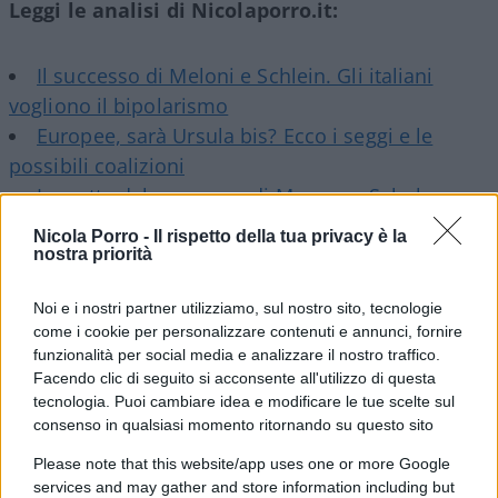
Leggi le analisi di Nicolaporro.it:
Il successo di Meloni e Schlein. Gli italiani
vogliono il bipolarismo
Europee, sarà Ursula bis? Ecco i seggi e le
possibili coalizioni
La notte del massacro di Macron e Scholz:
destre prossime al potere
Nicola Porro -
Il rispetto della tua privacy è la
La mossa di Macron: verso una coabitazione?
nostra priorità
Vannacci boom di voti, Ilaria Salis a Bruxelles:
Noi e i nostri partner utilizziamo, sul nostro sito, tecnologie
chi ha preso più preferenze?
come i cookie per personalizzare contenuti e annunci, fornire
funzionalità per social media e analizzare il nostro traffico.
Facendo clic di seguito si acconsente all'utilizzo di questa
tecnologia. Puoi cambiare idea e modificare le tue scelte sul
In tutti i collegi, Giorgia sbanca. Nella
consenso in qualsiasi momento ritornando su questo sito
circoscrizione Nord Occidentale ha incassato
Please note that this website/app uses one or more Google
613mila preferenze
, staccando di molto sia la
services and may gather and store information including but