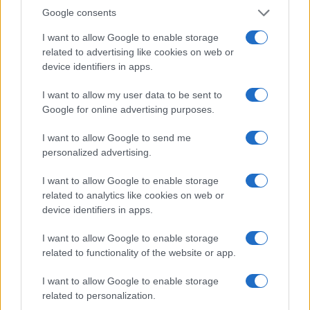
preferenze
contro le 84mila di “detta Elly”. Ilaria
Google consents
Salis, tra Nord-Ovest e Isole, invece, si è fermata a
I want to allow Google to enable storage
164mila voti.
related to advertising like cookies on web or
device identifiers in apps.
Ps: e al momento mancano ancora le preferenze
I want to allow my user data to be sent to
del Comune di Roma, in clamoroso ritardo
Google for online advertising purposes.
rispetto a tutti gli altri collegi d’Italia. Meloni
I want to allow Google to send me
potrebbe superare anche l’exploit di Salvini nel
personalized advertising.
2019, il quale raccolse 2.366.300 preferenze.
I want to allow Google to enable storage
related to analytics like cookies on web or
device identifiers in apps.
di Franco Lodige, 10 giugno 2024
I want to allow Google to enable storage
related to functionality of the website or app.
Leggi anche:
I want to allow Google to enable storage
related to personalization.
Elezioni europee, terremoto in Germania: il