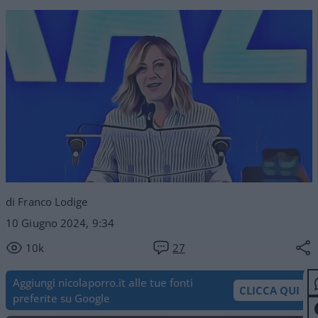
di Franco Lodige
10 Giugno 2024, 9:34
10k
27
Aggiungi nicolaporro.it alle tue fonti
CLICCA QUI
preferite su Google