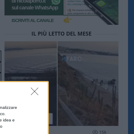
IL PIÙ LETTO DEL MESE
onalizzare
ico.
e idea e
to
ESTERI
15k