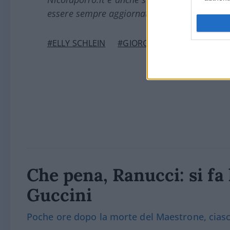
essere sempre aggiornati (gratis).
#ELLY SCHLEIN
#GIORGIA MELONI
Che pena, Ranucci: si fa 
Guccini
Poche ore dopo la morte del Maestrone, ciasc