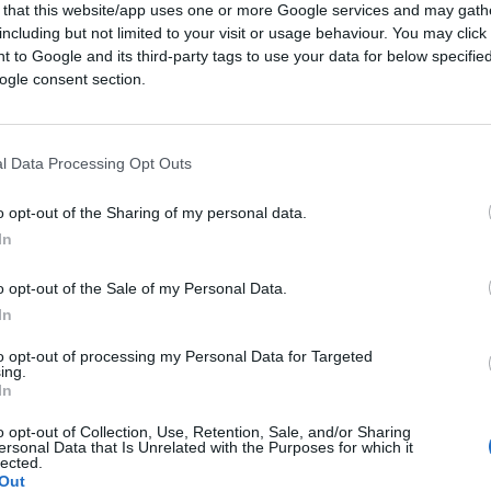
 that this website/app uses one or more Google services and may gath
including but not limited to your visit or usage behaviour. You may click 
 to Google and its third-party tags to use your data for below specifi
ogle consent section.
l Data Processing Opt Outs
o opt-out of the Sharing of my personal data.
In
CLICCA QUI
o opt-out of the Sale of my Personal Data.
ci divertiamo a prenderlo un po’ in giro per
In
 di partito.
Elly Schlein
, dopo il grottesco
to opt-out of processing my Personal Data for Targeted
ndare le candidature del campo largo, si è
ing.
In
olta da 20 anni, Meloni si abitui. Ma Meloni,
o bene, con
un’opposizione che non ha
o opt-out of Collection, Use, Retention, Sale, and/or Sharing
ersonal Data that Is Unrelated with the Purposes for which it
 patente populismo a buon mercato, tipo il
lected.
Out
ci della sanità in sofferenza dopo che ha