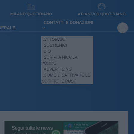
MILANO QUOTIDIANO
ATLANTICO QUOTIDIANO
CONTATTI E DONAZIONI
IBERALE
CHI SIAMO
SOSTIENICI
BIO
SCRIVI A NICOLA
PORRO
ADVERTISING
COME DISATTIVARE LE
NOTIFICHE PUSH