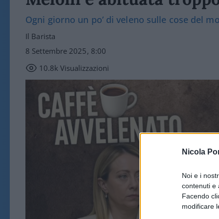
Ogni giorno un po’ di veleno sulle cose del m
Il Barista
8 Settembre 2025, 8:00
10.8k
Visualizzazioni
Nicola Po
Noi e i nost
contenuti e 
Facendo clic
modificare l