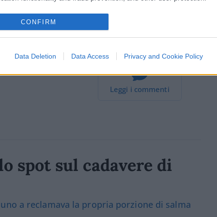
CONFIRM
Data Deletion
Data Access
Privacy and Cookie Policy
28
Leggi i commenti
lo spot sul cadavere di
uno a reclamava la propria porzione di salma