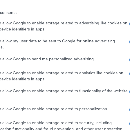
non sa cosa dire sull’Ucraina e che, su Gaza,
consents
 sociali confondendolo col senso comune,
o, degli italiani.
o allow Google to enable storage related to advertising like cookies on
evice identifiers in apps.
o allow my user data to be sent to Google for online advertising
s.
ere o riconquistare. I risultati del voto non
vrà prendere atto di eventuali sconfitte
.
to allow Google to send me personalized advertising.
questi, dalla Salis a Mimmo Lucano, passando
ntine che farebbero le scarpe a Elly, c’è da
o allow Google to enable storage related to analytics like cookies on
tranquilli a Palazzo Chigi. Anche perché
evice identifiers in apps.
a destra litiga per le poltrone”, ha detto
o allow Google to enable storage related to functionality of the website
ca sono diventati già fascisti?
o allow Google to enable storage related to personalization.
o allow Google to enable storage related to security, including
ciente
cliccare qui
per iscriversi al canale ed
cation functionality and fraud prevention, and other user protection.