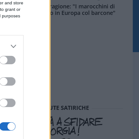
er and store
Meloni aveva ragione: "I marocchini di
to grant or
Ceuta sbarcano in Europa col barcone"
ed purposes
SEDUTE SATIRICHE