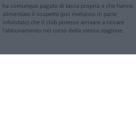
ha comunque pagato di tasca propria e che hanno
alimentato il sospetto (poi rivelatosi in parte
infondato) che il club potesse arrivare a ritirare
l’abbonamento nel corso della stessa stagione.
Di fronte a queste critiche, il presidente del Como,