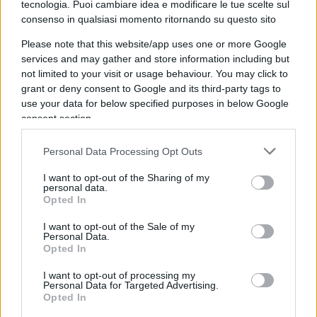
tecnologia. Puoi cambiare idea e modificare le tue scelte sul
consenso in qualsiasi momento ritornando su questo sito
Please note that this website/app uses one or more Google
services and may gather and store information including but
not limited to your visit or usage behaviour. You may click to
grant or deny consent to Google and its third-party tags to
use your data for below specified purposes in below Google
consent section.
Personal Data Processing Opt Outs
Però… però ovviamente i
giornalisti
hanno
domandato a Meloni anche un commento sulla
I want to opt-out of the Sharing of my
personal data.
recente separazione col padre di sua figlia,
Opted In
Giambruno. Lei ha risposto con fermezza,
I want to opt-out of the Sale of my
chiedendo un po’ di rispetto per la privacy
Personal Data.
familiare: “Sto bene, sto molto bene – dice Meloni
Opted In
– faccio il mio lavoro come sempre”. Poi ha chiuso
I want to opt-out of processing my
ogni discussione sul post Facebook di ieri
Personal Data for Targeted Advertising.
Opted In
mattina: “Non c’era una parte politica,
di questo