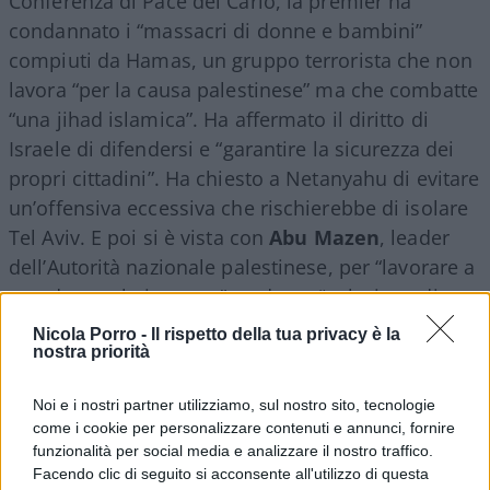
Conferenza di Pace del Cario, la premier ha
condannato i “massacri di donne e bambini”
compiuti da Hamas, un gruppo terrorista che non
lavora “per la causa palestinese” ma che combatte
“una jihad islamica”. Ha affermato il diritto di
Israele di difendersi e “garantire la sicurezza dei
propri cittadini”. Ha chiesto a Netanyahu di evitare
un’offensiva eccessiva che rischierebbe di isolare
Tel Aviv. E poi si è vista con
Abu Mazen
, leader
dell’Autorità nazionale palestinese, per “lavorare a
una de-escalation vera” e ad una “soluzione di
lungo termine, che può essere solo quella dei due
Nicola Porro -
Il rispetto della tua privacy è la
Stati”.
nostra priorità
Noi e i nostri partner utilizziamo, sul nostro sito, tecnologie
come i cookie per personalizzare contenuti e annunci, fornire
funzionalità per social media e analizzare il nostro traffico.
Facendo clic di seguito si acconsente all'utilizzo di questa