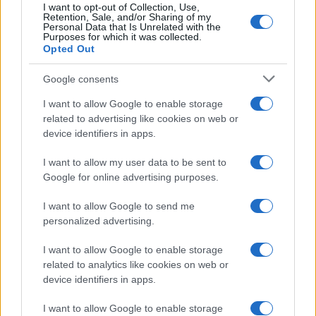
non voglio più parlare
, non so cosa non sia
I want to opt-out of Collection, Use,
Retention, Sale, and/or Sharing of my
chiaro del fatto che non voglio più parlare di
Personal Data that Is Unrelated with the
Purposes for which it was collected.
questo”.
Opted Out
Google consents
Leggi anche
I want to allow Google to enable storage
related to advertising like cookies on web or
Cosa ha detto Giambruno nei fuorionda di
device identifiers in apps.
Striscia la Notizia
I want to allow my user data to be sent to
“Meloni, donna libera”. Il sostegno a Giorgia
Google for online advertising purposes.
dopo l’addio a Giambruno
I want to allow Google to send me
personalized advertising.
#ANDREA GIAMBRUNO
#GIORGIA MELONI
I want to allow Google to enable storage
related to analytics like cookies on web or
22
device identifiers in apps.
Leggi i commenti
I want to allow Google to enable storage