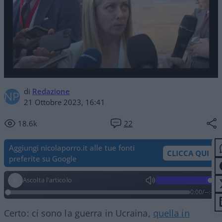
di
Redazione
21 Ottobre 2023, 16:41
18.6k
22
Aggiungi nicolaporro.it alle tue fonti
CLICCA QUI
preferite su Google
Ascolta l'articolo
0:00
/
--:--
Certo: ci sono la guerra in Ucraina,
quella in