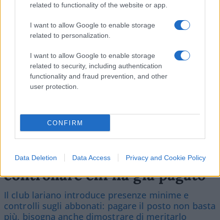
related to functionality of the website or app.
SEDUTE SATIRICHE
I want to allow Google to enable storage
Vignetta del 04/08/2026
related to personalization.
I want to allow Google to enable storage
related to security, including authentication
functionality and fraud prevention, and other
Vai all'archivio delle vignette
user protection.
CONFIRM
Il Como e l’assurda pretesa di
Data Deletion
Data Access
Privacy and Cookie Policy
controllare chi ha già pagato
Il club lariano introduce presenze minime e
controlli sugli abbonati: pagare il posto non basta
più, bisogna anche dimostrare di meritarlo