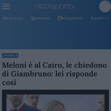
POLITICO
MILANO
ATLANTICO
ZUPPA DI
CRONACA
Meloni è al Cairo, le chiedono
di Giambruno: lei risponde
così