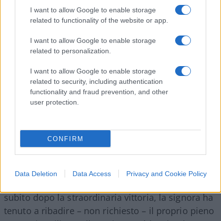
primeggiare dinanzi non tanto agli uomini ma alle
I want to allow Google to enable storage
related to functionality of the website or app.
altre donne: e lei, se premier, sarebbe la prima
premier donna d’Italia. Vuoi mettere? Con questo
I want to allow Google to enable storage
punto fermo nella mente, essa o i suoi consiglieri
related to personalization.
sembrano consci della circostanza espressa nelle
I want to allow Google to enable storage
parole di Marcello Veneziani: «Dobbiamo essere
related to security, including authentication
consapevoli che al governo ci vai solo se sei
functionality and fraud prevention, and other
allineato». In preparazione della presidenza del
user protection.
Consiglio, allora, Meloni, pur all’opposizione, s’è,
appunto, allineata, così lanciando messaggi
CONFIRM
rassicuranti, probabilmente Oltreoceano. Non
escludo, anzi probabilmente direi certo, che in
questo senso ella sia stata consigliata. Che le cose
Data Deletion
Data Access
Privacy and Cookie Policy
stiano così lo conferma un altro particolare:
subito dopo la straordinaria vittoria, la signora ha
tenuto a ribadire – non richiesto – il proprio pieno