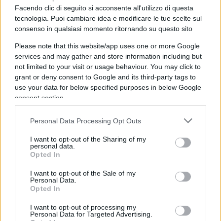
il ramo sopra il quale molti Paesi Ue sono seduti –
Facendo clic di seguito si acconsente all'utilizzo di questa
il ramo del gas russo – e vi sono seduti per
tecnologia. Puoi cambiare idea e modificare le tue scelte sul
consenso in qualsiasi momento ritornando su questo sito
precisa scelta di politica energetica.
Please note that this website/app uses one or more Google
services and may gather and store information including but
not limited to your visit or usage behaviour. You may click to
La domanda è perché Meloni abbia scelto di
grant or deny consent to Google and its third-party tags to
use your data for below specified purposes in below Google
adottare la belligeranza fin dall’inizio e stia
consent section.
rinnovando la propria posizione. Mi son dato una
risposta che però va a detrimento della signora e,
Personal Data Processing Opt Outs
anzi, potrebbe suggerire che ella farebbe meglio
I want to opt-out of the Sharing of my
ad attendere ancora un po’ prima di diventare
personal data.
Opted In
primo ministro.
Meloni sta commettendo
–
mutatis mutandis
–
lo stesso tipo d’errore che
I want to opt-out of the Sale of my
Personal Data.
commise
Mario Draghi
. Quest’ultimo desiderava
Opted In
massimamente il Quirinale e, allo scopo, dovette
I want to opt-out of processing my
calare più volte le braghe sui capricci dei suoi
Personal Data for Targeted Advertising.