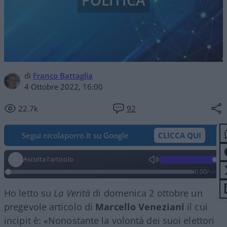
POLITICA
di
Franco Battaglia
4 Ottobre 2022, 16:00
22.7k
92
Segui nicolaporro.it su Google
CLICCA QUI
Ascolta l'articolo
0:00
/
--:--
Ho letto su
La Verità
di domenica 2 ottobre un
pregevole articolo di
Marcello Veneziani
il cui
incipit è: «Nonostante la volontà dei suoi elettori