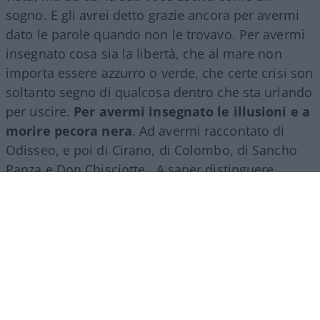
sogno. E gli avrei detto grazie ancora per avermi
dato le parole quando non le trovavo. Per avermi
insegnato cosa sia la libertà, che al mare non
importa essere azzurro o verde, che certe crisi son
soltanto segno di qualcosa dentro che sta urlando
per uscire.
Per avermi insegnato le illusioni e a
morire pecora nera
. Ad avermi raccontato di
Odisseo, e poi di Cirano, di Colombo, di Sancho
Panza e Don Chisciotte. A saper distinguere
quello che non da quello che è. E tante, tante,
tante altre cose per cui non ci sarebbero grazie
che potrebbero bastare.