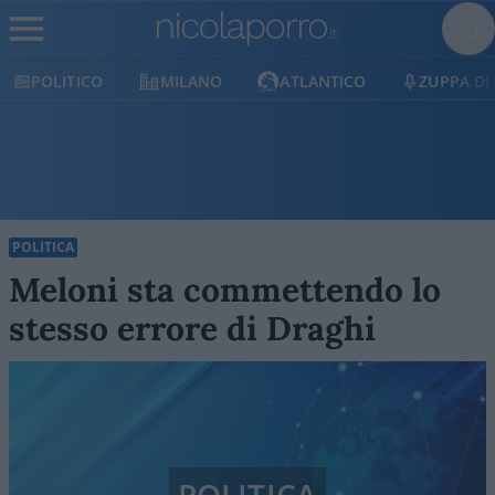
MILANO
ATLANTICO
ZUPPA DI PORRO
E
POLITICA
Meloni sta commettendo lo
stesso errore di Draghi