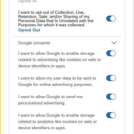
potenziali elettori, circostanza che ha reso il suo
Opted In
governo il più odiato dagli Italiani. Che le cose
I want to opt-out of Collection, Use,
Retention, Sale, and/or Sharing of my
stessero in questi termini era noto prima ancora
Personal Data that Is Unrelated with the
che il banchiere entrasse a Palazzo Chigi: lo
Purposes for which it was collected.
Opted Out
sapevo perfino io, che l’8 febbraio 2021 scrivevo
su questo blog “
Gli inevitabili errori di un governo
Google consents
di non eletti ricadranno tutti su chi quel governo
I want to allow Google to enable storage
avrà sostenuto
”. E se lo sapevo io, certamente lo
related to advertising like cookies on web or
sapevano tutti. Insomma, che Giorgia Meloni,
device identifiers in apps.
essendo rimasta all’opposizione, sarebbe stata il
I want to allow my user data to be sent to
prossimo papabile premier poteva indovinarsi da
Google for online advertising purposes.
un pezzo.
I want to allow Google to send me
personalized advertising.
Come Draghi fortissimamente desiderava il
Quirinale, così
Meloni
fortissimamente
I want to allow Google to enable storage
related to analytics like cookies on web or
desidera Palazzo Chigi
. Non ultimo, per
device identifiers in apps.
quell’ambizione, tutta femminile, di voler