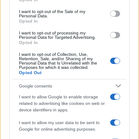
lasciare la Svezia oggi, andrebbe ad incassare
I want to opt-out of the Sale of my
poco più di 800 euro, oppure 3.500 euro circa nel
Personal Data.
caso di un’intera famiglia. Laddove il
Opted In
provvedimento allo studio dell’esecutivo svedese
I want to opt-out of processing my
dovesse invece diventare legge,
il migrante di
Personal Data for Targeted Advertising.
Opted In
ritorno potrebbe percepire fino a un massimo
di 30.850 euro
, cifra di gran lunga più elevata
I want to opt-out of Collection, Use,
Retention, Sale, and/or Sharing of my
rispetto ai 15mila dollari pagati dalla Danimarca,
Personal Data that Is Unrelated with the
Purposes for which it was collected.
ai 1.400 della Norvegia, ai 2.800 della Francia e ai
Opted Out
2mila della Germania, tutti paesi le cui legislazioni
Google consents
contemplano comunque un sussidio di
emigrazione. A dimostrazione di come, dietro
I want to allow Google to enable storage
related to advertising like cookies on web or
l’ipocrisia immigrazionista nordeuropea, si celi
device identifiers in apps.
una vera e propria bomba sociale pronta ad
esplodere da un momento all’altro.
I want to allow my user data to be sent to
Google for online advertising purposes.