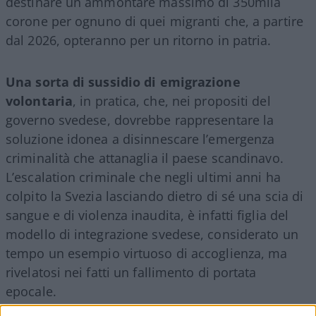
destinare un ammontare massimo di 350mila
corone per ognuno di quei migranti che, a partire
dal 2026, opteranno per un ritorno in patria.
Una sorta di sussidio di emigrazione
volontaria
, in pratica, che, nei propositi del
governo svedese, dovrebbe rappresentare la
soluzione idonea a disinnescare l’emergenza
criminalità che attanaglia il paese scandinavo.
L’escalation criminale che negli ultimi anni ha
colpito la Svezia lasciando dietro di sé una scia di
sangue e di violenza inaudita, è infatti figlia del
modello di integrazione svedese, considerato un
tempo un esempio virtuoso di accoglienza, ma
rivelatosi nei fatti un fallimento di portata
epocale.