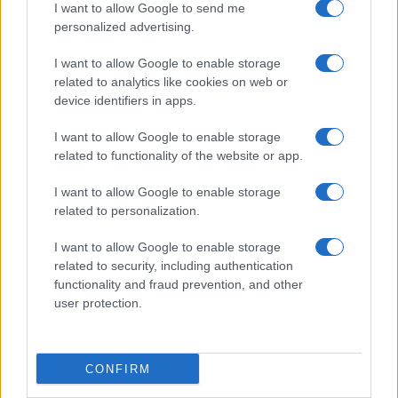
I want to allow Google to send me
personalized advertising.
Salvatore Di Bartolo, 13 settembre 2024
I want to allow Google to enable storage
Nicolaporro.it è anche su Whatsapp. È
related to analytics like cookies on web or
device identifiers in apps.
sufficiente
cliccare qui
per iscriversi al canale ed
essere sempre aggiornati (gratis)
I want to allow Google to enable storage
related to functionality of the website or app.
#IMMIGRAZIONE
#JOHAN FORSELL
#SVEZIA
I want to allow Google to enable storage
related to personalization.
25
I want to allow Google to enable storage
related to security, including authentication
Leggi i commenti
functionality and fraud prevention, and other
user protection.
SEDUTE SATIRICHE
Vignetta del 04/08/2026
CONFIRM