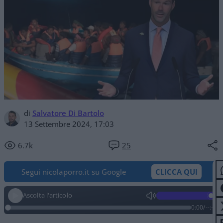
di
Salvatore Di Bartolo
13 Settembre 2024, 17:03
6.7k
25
Segui nicolaporro.it su Google
CLICCA QUI
Ascolta l'articolo
0:00
/
--:--