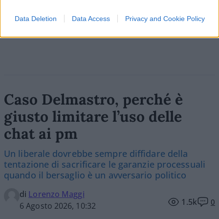
Data Deletion
Data Access
Privacy and Cookie Policy
Vai all'archivio delle vignette
Caso Delmastro, perché è
giusto limitare l’uso delle
chat ai pm
Un liberale dovrebbe sempre diffidare della
tentazione di sacrificare le garanzie processuali
quando il bersaglio è un avversario politico
di
Lorenzo Maggi
1.5k
0
6 Agosto 2026, 10:32