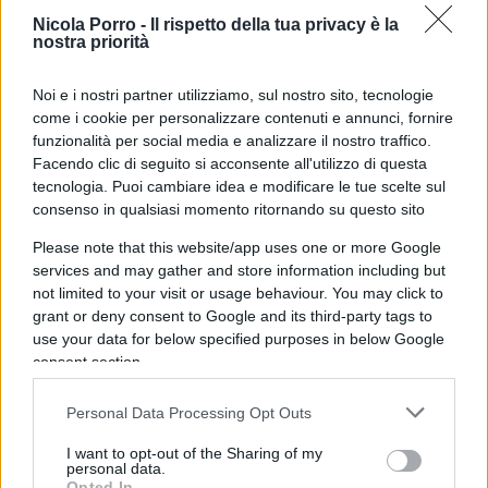
Nicola Porro -
Il rispetto della tua privacy è la
nostra priorità
Così, nel tentativo di porre rimedio alle
scellerate
politiche migratorie
del passato ed attuare una
Noi e i nostri partner utilizziamo, sul nostro sito, tecnologie
sostanziosa stretta all’immigrazione, Stoccolma ha
come i cookie per personalizzare contenuti e annunci, fornire
funzionalità per social media e analizzare il nostro traffico.
deciso di aumentare sensibilmente l’offerta
Facendo clic di seguito si acconsente all'utilizzo di questa
economica collegata ai rimpatri volontari. La
tecnologia. Puoi cambiare idea e modificare le tue scelte sul
sovvenzione per le emigrazioni,
in Svezia esiste
consenso in qualsiasi momento ritornando su questo sito
infatti già dal lontano 1984
, sebbene la posta in
Please note that this website/app uses one or more Google
gioco sia nettamente inferiore alle 350mila corone
services and may gather and store information including but
proposte ora dall’esecutivo in carica. Attualmente,
not limited to your visit or usage behaviour. You may click to
grant or deny consent to Google and its third-party tags to
gli immigrati in uscita dal territorio svedese
use your data for below specified purposes in below Google
possono ricevere fino a 10mila corone per adulto
consent section.
e 5mila per bambino, con un tetto massimo di
40mila corone per famiglia.
Personal Data Processing Opt Outs
I want to opt-out of the Sharing of my
personal data.
In pratica, un migrante adulto che decidesse di
Opted In