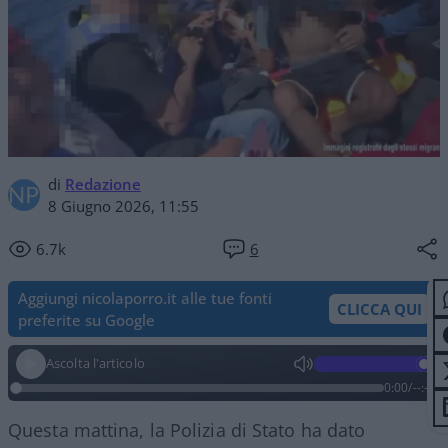
di
Redazione
8 Giugno 2026, 11:55
6.7k
6
Aggiungi nicolaporro.it alle tue fonti
CLICCA QUI
preferite su Google
Ascolta l'articolo
0:00
/
--:--
Questa mattina, la Polizia di Stato ha dato