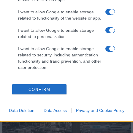
attività di prestazione di servizi di pagamento.
I want to allow Google to enable storage
Questi è accusato di avere offerto a terzi (tra
related to functionality of the website or app.
questi uno degli organizzatori della associazione
per delinquere) in maniera stabile ed organizzata,
I want to allow Google to enable storage
related to personalization.
un servizio di raccolta, cambio e trasferimento
all’estero ed in Italia di valuta, mediante
I want to allow Google to enable storage
transazioni fiduciarie non tracciabili e non
related to security, including authentication
functionality and fraud prevention, and other
soggette a tassi ufficiali di cambio, attraverso il
user protection.
sistema denominato “hawala”.
Video
CONFIRM
Player
Data Deletion
Data Access
Privacy and Cookie Policy