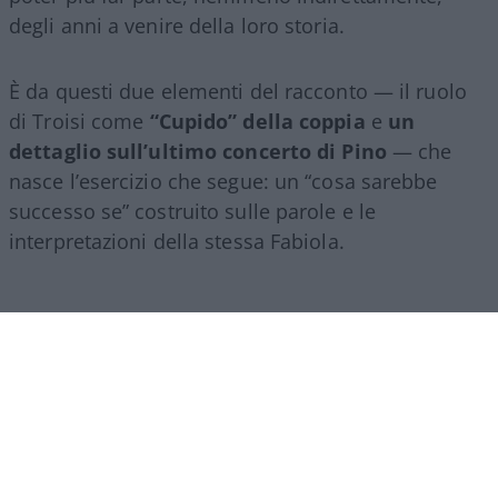
degli anni a venire della loro storia.
È da questi due elementi del racconto — il ruolo
di Troisi come
“Cupido” della coppia
e
un
dettaglio sull’ultimo concerto di Pino
— che
nasce l’esercizio che segue: un “cosa sarebbe
successo se” costruito sulle parole e le
interpretazioni della stessa Fabiola.