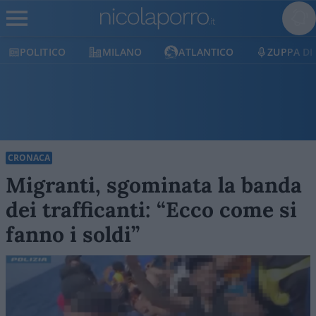
MILANO
ATLANTICO
ZUPPA DI PORRO
E
CRONACA
Migranti, sgominata la banda
dei trafficanti: “Ecco come si
fanno i soldi”