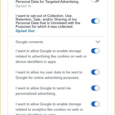
del 15 marzo 2024 di 25 migranti, intercettati a
Personal Data for Targeted Advertising.
Opted In
bordo di un gommone al largo di Pantelleria.
Grazie alle dichiarazioni rese agli operatori della
I want to opt-out of Collection, Use,
Retention, Sale, and/or Sharing of my
Squadra Mobile di Trapani da uno di questi, sono
Personal Data that Is Unrelated with the
Purposes for which it was collected.
state acquisite informazioni rilevanti inerenti agli
Opted Out
organizzatori dei viaggi di immigrazione
Google consents
clandestina dalla Tunisia. La competenza è stata
radicata a Genova in quanto a
Genova è stata
I want to allow Google to enable storage
svolta l’attività di finanziamento
,
related to advertising like cookies on web or
device identifiers in apps.
predisposizione di mezzi, risorse finanziarie,
preparazione dei trasferimenti mediante istruzioni
I want to allow my user data to be sent to
operative affinché i migranti potessero
Google for online advertising purposes.
raggiungere l’Italia.
I want to allow Google to send me
personalized advertising.
Si procede altresì nei confronti di uno degli
I want to allow Google to enable storage
indagati (per il quale vale comunque la
related to analytics like cookies on web or
presunzione di non colpevolezza) per abusiva
device identifiers in apps.