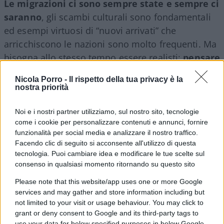
Le migrazioni ci sono sempre state e sempre ci
saranno
, gli scambi culturali sono fondamentali
ed esempi virtuosi di “nuovi arrivati” che
arricchiscono le nazioni sono molto frequenti. Ma
bisogna allo stesso tempo essere realisti:
pensare
che si possa accogliere chiunque
Nicola Porro -
Il rispetto della tua privacy è la
indiscriminatamente è un’utopia
che non tiene
nostra priorità
conto della delicatezza di certi processi e
dell’esplosione del tessuto sociale che
Noi e i nostri partner utilizziamo, sul nostro sito, tecnologie
come i cookie per personalizzare contenuti e annunci, fornire
l’immigrazione senza freni può comportare (il
funzionalità per social media e analizzare il nostro traffico.
mondo
no border
è anche un mondo
no welfare
,
Facendo clic di seguito si acconsente all'utilizzo di questa
chiarì lo storico tedesco Rolf Peter Sieferle).
tecnologia. Puoi cambiare idea e modificare le tue scelte sul
consenso in qualsiasi momento ritornando su questo sito
Liberiamoci dall’oicofobia
Please note that this website/app uses one or more Google
services and may gather and store information including but
not limited to your visit or usage behaviour. You may click to
Le proiezioni numeriche, d’altronde, raccontano
grant or deny consent to Google and its third-party tags to
una storia senza precedenti:
nel 2065 gli
use your data for below specified purposes in below Google