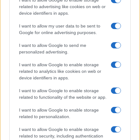
noi:
urge al più presto liberarsi
related to advertising like cookies on web or
dall’«oicofobia»
, termine coniato dal filosofo
device identifiers in apps.
Roger Scruton per designare un’ideologia che
I want to allow my user data to be sent to
ripudia la propria cultura elogiando
Google for online advertising purposes.
indiscriminatamente le altre. È la precisa
ideologia delle oligarchie culturali e accademiche
I want to allow Google to send me
personalized advertising.
che dominano la comunicazione e impongono il
“pensiero unico politicamente corretto”, tacciando
I want to allow Google to enable storage
di razzismo qualsiasi voce dissonante rispetto
related to analytics like cookies on web or
all’accoglienza indiscriminata e dall’idolatria dei
device identifiers in apps.
diritti dell’uomo, attaccando quindi la storia e le
I want to allow Google to enable storage
peculiarità nazionali. Descrivendo questo mondo
related to functionality of the website or app.
progressista, Daniele Scalea ha scritto che «il suo
I want to allow Google to enable storage
progetto è la realizzazione di una società nuova,
related to personalization.
multiculturale, e di un uomo nuovo, sradicato da
tradizioni e nazioni. Quest’ideologia è
I want to allow Google to enable storage
related to security, including authentication
intrinsecamente anti-occidentale: essa identifica