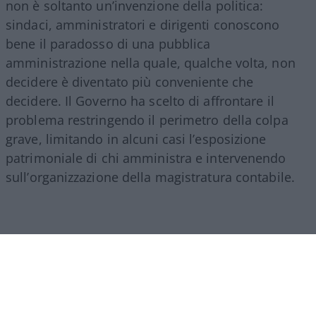
non è soltanto un’invenzione della politica:
sindaci, amministratori e dirigenti conoscono
bene il paradosso di una pubblica
amministrazione nella quale, qualche volta, non
decidere è diventato più conveniente che
decidere. Il Governo ha scelto di affrontare il
problema restringendo il perimetro della colpa
grave, limitando in alcuni casi l’esposizione
patrimoniale di chi amministra e intervenendo
sull’organizzazione della magistratura contabile.