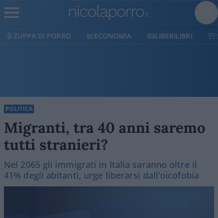
ECONOMIA
LIBERILIBRI
SHOP
SOSTIENICI
POLITICA
Migranti, tra 40 anni saremo
tutti stranieri?
Nel 2065 gli immigrati in Italia saranno oltre il
41% degli abitanti, urge liberarsi dall'oicofobia