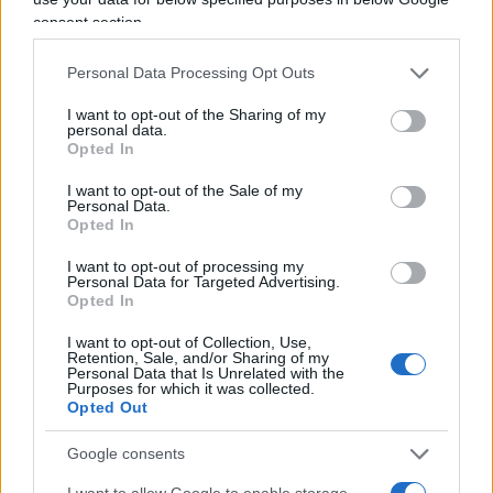
immigrati
in senso lato (includendo le cosiddette
consent section.
«persone con retroterra migratorio»)
saranno il
41,5 % degli abitanti in Italia
, nel 2001 erano
Personal Data Processing Opt Outs
l’1%. Una dinamica che si registra in quasi tutti gli
I want to opt-out of the Sharing of my
personal data.
Stati europei. Proporzioni mai viste prime,
Opted In
neanche ai tempi delle «invasioni barbariche» e
I want to opt-out of the Sale of my
del crollo dell’Impero Romano. Non a caso, Michel
Personal Data.
de Jaeghere ha formulato alcuni parallelismi tra la
Opted In
fine dell’Antica Roma e la crisi dei nostri tempi: in
I want to opt-out of processing my
entrambi i casi, oltre a scontri tra diverse culture e
Personal Data for Targeted Advertising.
Opted In
popolazioni, ci furono anche crisi monetarie e
l’implosione demografica di Roma, gli stessi mali
I want to opt-out of Collection, Use,
Retention, Sale, and/or Sharing of my
che affliggono l’Ue.
Personal Data that Is Unrelated with the
Purposes for which it was collected.
Opted Out
Google consents
Sembra quasi essere un avvertimento per tutti
I want to allow Google to enable storage