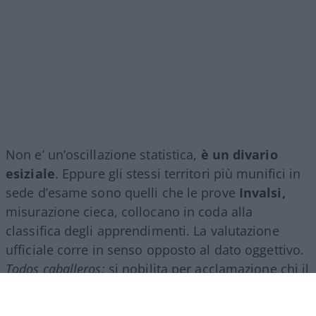
Non e’ un’oscillazione statistica,
è un divario
esiziale
. Eppure gli stessi territori più munifici in
sede d’esame sono quelli che le prove
Invalsi,
misurazione cieca, collocano in coda alla
classifica degli apprendimenti. La valutazione
ufficiale corre in senso opposto al dato oggettivo.
Todos caballeros:
si nobilita per acclamazione chi il
test pone più in basso.