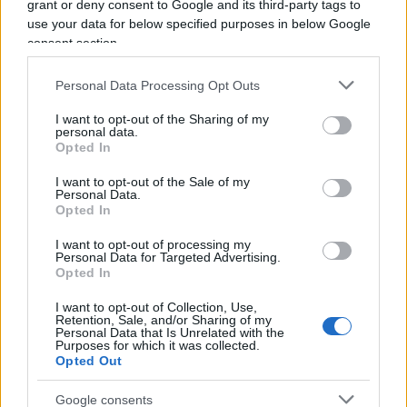
grant or deny consent to Google and its third-party tags to
non lontano dal suo giaciglio di fortuna.
use your data for below specified purposes in below Google
consent section.
Chi è il presunto stupratore
Personal Data Processing Opt Outs
I want to opt-out of the Sharing of my
personal data.
Il pm ha subito chiesto al
Gip
la
convalida del
Opted In
fermo
e la custodia cautelare in carcere. Il
racconto della ragazza e le telecamere di
I want to opt-out of the Sale of my
Personal Data.
sorveglianza della zona hanno permesso al
Opted In
pubblico ministero Francesca Gentilini di farsi un
I want to opt-out of processing my
quadro chiaro di quanto avvenuto. L’uomo è già
Personal Data for Targeted Advertising.
Opted In
noto alle forze dell’ordine per alcuni precedenti
per la rapina di un’auto con molestie sessuali. È
I want to opt-out of Collection, Use,
Retention, Sale, and/or Sharing of my
già stato per due anni e mezzo dietro le sbarre. E
Personal Data that Is Unrelated with the
Purposes for which it was collected.
secondo quanto trapela, durante la violenza
Opted Out
avrebbe anche minacciato la sua giovane vittima:
Google consents
“Se non la finisci ti sfregio, se lo fai un’altra volta ti