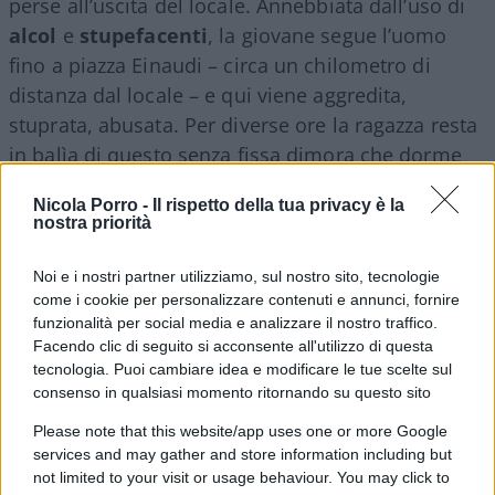
perse all’uscita del locale. Annebbiata dall’uso di
alcol
e
stupefacenti
, la giovane segue l’uomo
fino a piazza Einaudi – circa un chilometro di
distanza dal locale – e qui viene aggredita,
stuprata, abusata. Per diverse ore la ragazza resta
in balìa di questo senza fissa dimora che dorme
proprio nel luogo della violenza.
Nicola Porro -
Il rispetto della tua privacy è la
nostra priorità
Lo stupro e le indagini
Noi e i nostri partner utilizziamo, sul nostro sito, tecnologie
Solo il sabato mattina, come hanno ricostruito gli
come i cookie per personalizzare contenuti e annunci, fornire
funzionalità per social media e analizzare il nostro traffico.
investigatori, la giovane ha trovato il coraggio di
Facendo clic di seguito si acconsente all'utilizzo di questa
farsi accompagnare a casa. Mentre le 24enne era
tecnologia. Puoi cambiare idea e modificare le tue scelte sul
alla clinica
Mangiagalli
per farsi medicare, una
consenso in qualsiasi momento ritornando su questo sito
amica ha avvisato la polizia informandola dello
Please note that this website/app uses one or more Google
stupro avvenuto qualche ora prima. Il presunto
services and may gather and store information including but
aggressore è stato fermato dalla Squadra Mobile
not limited to your visit or usage behaviour. You may click to