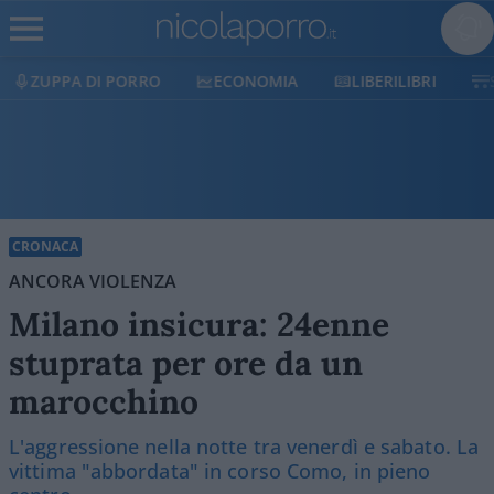
ECONOMIA
LIBERILIBRI
SHOP
SOSTIENICI
CRONACA
ANCORA VIOLENZA
Milano insicura: 24enne
stuprata per ore da un
marocchino
L'aggressione nella notte tra venerdì e sabato. La
vittima "abbordata" in corso Como, in pieno