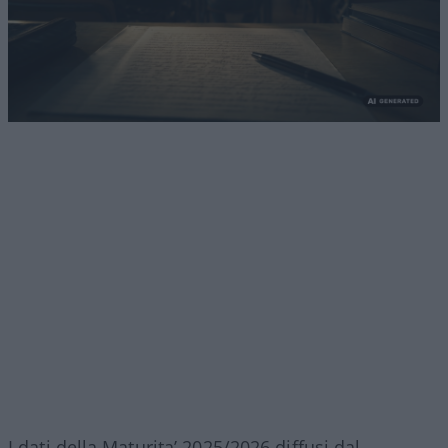
I dati della Maturita’ 2025/2026 diffusi dal