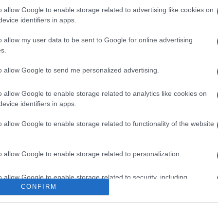
o allow Google to enable storage related to advertising like cookies on
che trovi nel ministro Urso le risposte alle
evice identifiers in apps.
a azienda. E non solo una questione di
o allow my user data to be sent to Google for online advertising
di’ perché sappiamo che le risorse sono
s.
 ‘fai bene il tuo mestiere'”.
Ettore Rosato
,
 Milano Quotidiano, lancia un appello in
to allow Google to send me personalized advertising.
 e piccoli, del Nord e soprattutto della
ne economica e politica e a scegliere bene
o allow Google to enable storage related to analytics like cookies on
evice identifiers in apps.
o allow Google to enable storage related to functionality of the website
taly dovrebbe ascoltare chi fa impresa e
o allow Google to enable storage related to personalization.
ria 4.0 senza inventarsi altre assurdità e
nergia per abbattere i costi a famiglie e
o allow Google to enable storage related to security, including
CONFIRM
cation functionality and fraud prevention, and other user protection.
roduttivo del Nord, non solo della
a lo danneggi. Meloni alcune cose le ha
e lavora con lei, a partire da Urso, proprio