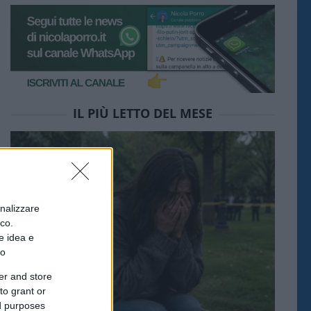
IL PIÙ LETTO DEL MESE
onalizzare
ico.
e idea e
to
er and store
to grant or
ed purposes