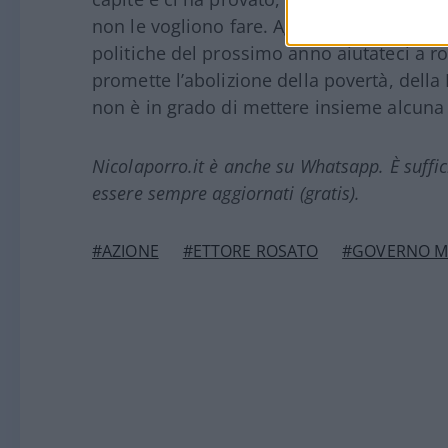
non le vogliono fare. Agli imprenditori de
politiche del prossimo anno aiutateci a 
promette l’abolizione della povertà, della 
non è in grado di mettere insieme alcuna
Nicolaporro.it è anche su Whatsapp. È suffi
essere sempre aggiornati (gratis).
#AZIONE
#ETTORE ROSATO
#GOVERNO M