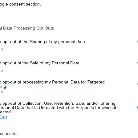
ogle consent section.
l Data Processing Opt Outs
o opt-out of the Sharing of my personal data.
In
o opt-out of the Sale of my Personal Data.
In
to opt-out of processing my Personal Data for Targeted
ing.
re Rosato
In
o opt-out of Collection, Use, Retention, Sale, and/or Sharing
ersonal Data that Is Unrelated with the Purposes for which it
ferite su Google
CLICCA QUI
lected.
Out
consents
0:00
/
--:--