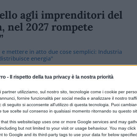
ello agli imprenditori del
a, nel 2027 rompete
”
 e mettere in atto due cose semplici: Industria
 distribuisce energia"
4.1k
Visualizzazioni
3
commenti
rro -
Il rispetto della tua privacy è la nostra priorità
ri partner utilizziamo, sul nostro sito, tecnologie come i cookie per pers
annunci, fornire funzionalità per social media e analizzare il nostro traff
 di seguito si acconsente all'utilizzo di questa tecnologia. Puoi cambiar
e tue scelte sul consenso in qualsiasi momento ritornando su questo si
 that this website/app uses one or more Google services and may gath
including but not limited to your visit or usage behaviour. You may click 
 to Google and its third-party tags to use your data for below specifi