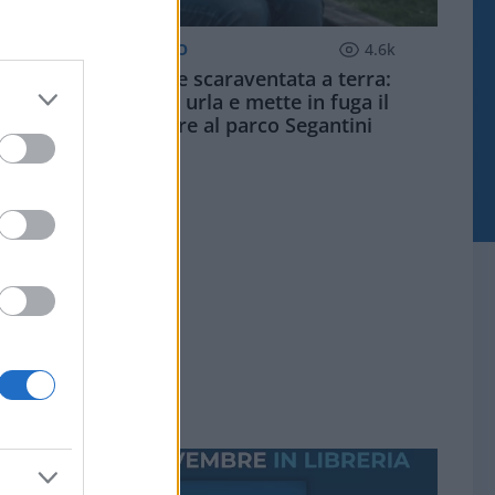
MILANO QUOTIDIANO
4.6k
Palpeggiata e scaraventata a terra:
studentessa urla e mette in fuga il
violentatore al parco Segantini