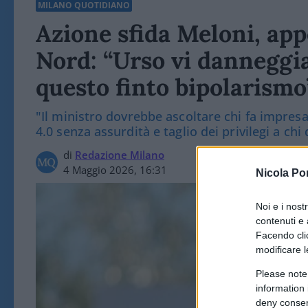
MILANO QUOTIDIANO
Azione sfida Meloni, app
Nord: “Urso vi danneggi
questo finto bipolarismo
"Il ministro dovrebbe ascoltare chi fa impresa
4.0 senza assurdità e taglio dei privilegi a chi
di
Redazione Milano
4 Maggio 2026, 16:31
Nicola Po
Noi e i nost
contenuti e 
Facendo clic
modificare l
Please note
information 
deny consent