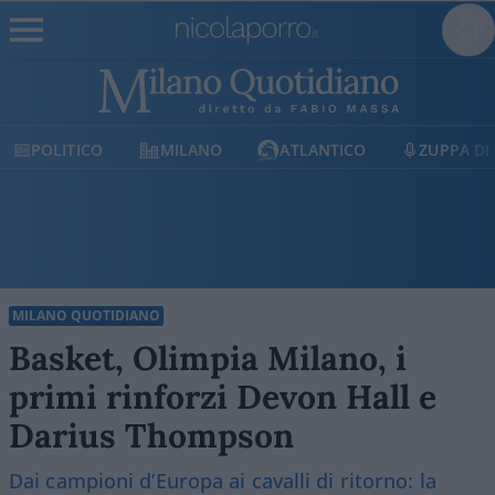
CO
MILANO
ATLANTICO
ZUPPA DI PORRO
MILANO QUOTIDIANO
Basket, Olimpia Milano, i
primi rinforzi Devon Hall e
Darius Thompson
Dai campioni d’Europa ai cavalli di ritorno: la