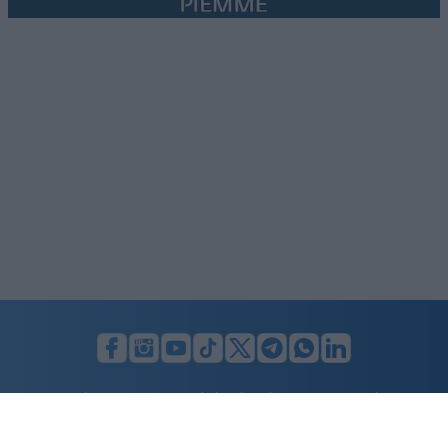
LUNIFIN S.r.l. a socio unico. Sede legale Milano, Largo F. Richini, 2/A,
20122 (MI), C.F./P.Iva en. 07174900154, REA cap. soc. euro 10.000,00
i.v.