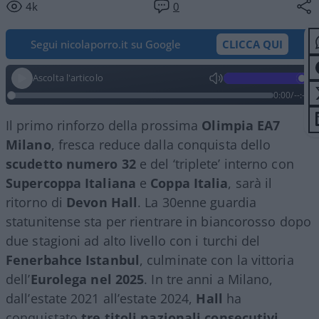
4k
0
Segui nicolaporro.it su Google
CLICCA QUI
Ascolta l'articolo
0:00
/
--:--
Il primo rinforzo della prossima
Olimpia EA7
Milano
, fresca reduce dalla conquista dello
scudetto numero 32
e del ‘triplete’ interno con
Supercoppa Italiana
e
Coppa Italia
, sarà il
ritorno di
Devon Hall
. La 30enne guardia
statunitense sta per rientrare in biancorosso dopo
due stagioni ad alto livello con i turchi del
Fenerbahce Istanbul
, culminate con la vittoria
dell’
Eurolega nel 2025
. In tre anni a Milano,
dall’estate 2021 all’estate 2024,
Hall
ha
conquistato
tre titoli nazionali consecutivi
,