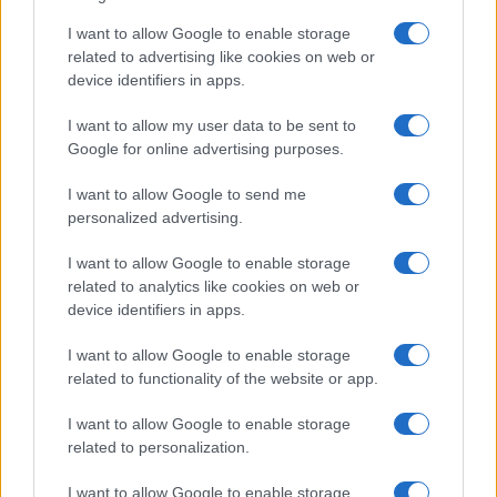
l’errore dall’illecito e più comprensibile persino ai
I want to allow Google to enable storage
cittadini.
related to advertising like cookies on web or
device identifiers in apps.
Perché chi amministra in buona fede deve poter
I want to allow my user data to be sent to
firmare senza paura.
Ma chi paga le tasse deve
Google for online advertising purposes.
poter dormire altrettanto tranquillo
, sapendo
I want to allow Google to send me
che qualcuno continua a controllare come
personalized advertising.
vengono spesi i suoi soldi. Machiavelli,
probabilmente, avrebbe capito anche questo.
I want to allow Google to enable storage
related to analytics like cookies on web or
device identifiers in apps.
I want to allow Google to enable storage
related to functionality of the website or app.
I want to allow Google to enable storage
related to personalization.
I want to allow Google to enable storage