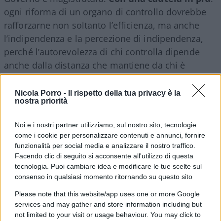
ogni riforma di un organo di controllo dovrebbe
rafforzarne non soltanto l’efficienza, ma anche
l’indipendenza e la percezione di indipendenza,
perché l’autorevolezza di chi controlla dipende
anche dalla distanza che mantiene da chi è
chiamato a controllare.
Nicola Porro -
Il rispetto della tua privacy è la
nostra priorità
Sarebbe infatti un errore raccontare questa
riforma come una partita con due squadre
:
Noi e i nostri partner utilizziamo, sul nostro sito, tecnologie
Palazzo Chigi da una parte e la Corte dei conti
come i cookie per personalizzare contenuti e annunci, fornire
funzionalità per social media e analizzare il nostro traffico.
dall’altra. La questione riguarda qualcosa di assai
Facendo clic di seguito si acconsente all'utilizzo di questa
meno spettacolare, ma molto più importante:
tecnologia. Puoi cambiare idea e modificare le tue scelte sul
come rendere lo Stato capace di decidere e,
consenso in qualsiasi momento ritornando su questo sito
contemporaneamente, capace di controllare se
Please note that this website/app uses one or more Google
stesso.
services and may gather and store information including but
not limited to your visit or usage behaviour. You may click to