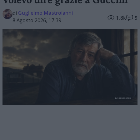
di
Guglielmo Mastroianni
1.8k
5
8 Agosto 2026, 17:39