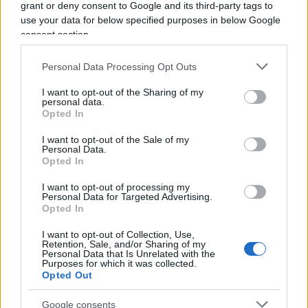
grant or deny consent to Google and its third-party tags to
use your data for below specified purposes in below Google
consent section.
Personal Data Processing Opt Outs
I want to opt-out of the Sharing of my
personal data.
Opted In
I want to opt-out of the Sale of my
Personal Data.
Opted In
I want to opt-out of processing my
Personal Data for Targeted Advertising.
Forse è proprio questa l’occasione che resta
Opted In
ancora da cogliere.
Fare della Corte non un
I want to opt-out of Collection, Use,
ostacolo all’amministrazione, ma una
Retention, Sale, and/or Sharing of my
Personal Data that Is Unrelated with the
moderna infrastruttura della buona
Purposes for which it was collected.
Opted Out
amministrazione
: più veloce nei giudizi, più forte
nell’analisi dei dati, più chiara nel distinguere
Google consents