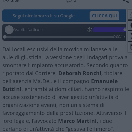
Segui nicolaporro.it su Google
CLICCA QUI
Ascolta l'articolo
0:00
/
--:--
Dai locali esclusivi della movida milanese alle
aule di giustizia, la versione degli indagati prova a
smontare l’impianto accusatorio. Secondo quanto
riportato dal Corriere,
Deborah Ronchi,
titolare
dell’agenzia Ma.De., e il compagno
Emanuele
Buttini
, entrambi ai domiciliari, hanno respinto le
accuse sostenendo di aver gestito un’attività di
organizzazione eventi, non un sistema di
favoreggiamento della prostituzione. Attraverso il
loro legale, l’avvocato
Marco Martini,
i due
parlano di un’attività che “gestiva l’effimero”,