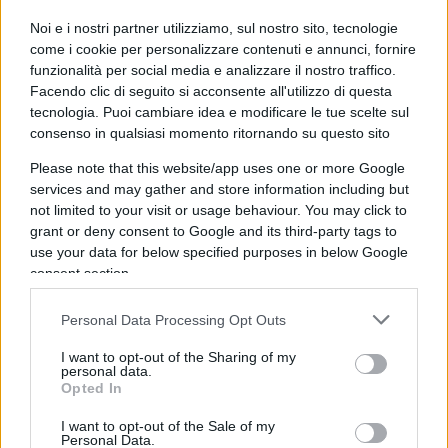
avrebbe riconosciuto alla Ma.De. una quota tra il
30% e il 35% degli incassi del privé.
Noi e i nostri partner utilizziamo, sul nostro sito, tecnologie
come i cookie per personalizzare contenuti e annunci, fornire
funzionalità per social media e analizzare il nostro traffico.
“Influencer e ragazze immagine,
Facendo clic di seguito si acconsente all'utilizzo di questa
tecnologia. Puoi cambiare idea e modificare le tue scelte sul
non escort”
consenso in qualsiasi momento ritornando su questo sito
Uno dei punti centrali della difesa riguarda la
Please note that this website/app uses one or more Google
services and may gather and store information including but
presenza delle ragazze ai tavoli.
“Non c’erano
not limited to your visit or usage behaviour. You may click to
escort, ma influencer e ragazze invitate che
grant or deny consent to Google and its third-party tags to
non venivano retribuite e che pubblicizzavano
use your data for below specified purposes in below Google
gli eventi sui social
”, ha spiegato l’avvocato
consent section.
Martini. Venivano invece pagate, tra i 70 e i 100
Personal Data Processing Opt Outs
euro, le addette all’accoglienza e al servizio ai
tavoli. Una struttura organizzativa che, secondo la
I want to opt-out of the Sharing of my
personal data.
difesa, era replicata anche a Mykonos, dove la
Opted In
Ma.De. avrebbe gestito ville e intrattenimento per
I want to opt-out of the Sale of my
clienti facoltosi senza alcun coinvolgimento in
Personal Data.