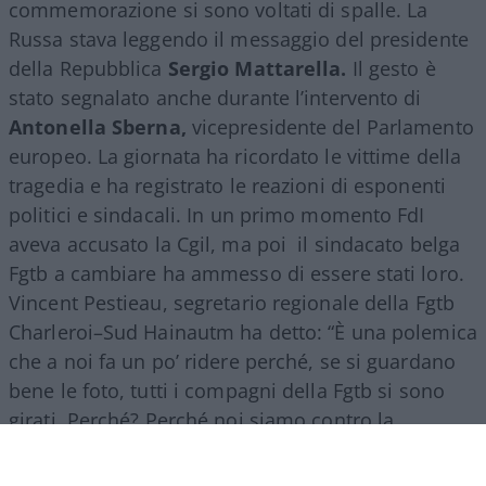
commemorazione si sono voltati di spalle. La
Russa stava leggendo il messaggio del presidente
della Repubblica
Sergio Mattarella.
Il gesto è
stato segnalato anche durante l’intervento di
Antonella Sberna,
vicepresidente del Parlamento
europeo. La giornata ha ricordato le vittime della
tragedia e ha registrato le reazioni di esponenti
politici e sindacali. In un primo momento FdI
aveva accusato la Cgil, ma poi il sindacato belga
Fgtb a cambiare ha ammesso di essere stati loro.
Vincent Pestieau, segretario regionale della Fgtb
Charleroi–Sud Hainautm ha detto: “È una polemica
che a noi fa un po’ ridere perché, se si guardano
bene le foto, tutti i compagni della Fgtb si sono
girati. Perché? Perché noi siamo contro la
presenza di partiti fascisti e per noi, qui in Belgio,
Fratelli d’Italia è un partito di estrema destra”.