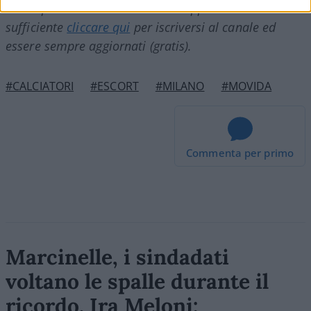
Nicolaporro.it è anche su Whatsapp. È
sufficiente
cliccare qui
per iscriversi al canale ed
essere sempre aggiornati (gratis).
#CALCIATORI
#ESCORT
#MILANO
#MOVIDA
Commenta per primo
Marcinelle, i sindadati
voltano le spalle durante il
ricordo. Ira Meloni: