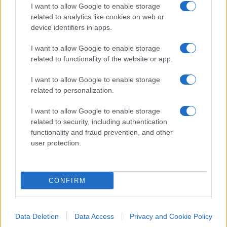
di una decina le ragazze tra i 18 e i 20 anni che
I want to allow Google to enable storage
related to analytics like cookies on web or
potrebbero aver avuto un ruolo più delicato
device identifiers in apps.
nell’inchiesta
. Un numero limitato rispetto al
centinaio di figure che ruotavano attorno
I want to allow Google to enable storage
related to functionality of the website or app.
all’organizzazione. Hanno invece scelto di non
rispondere agli interrogatori gli altri due indagati
I want to allow Google to enable storage
ai domiciliari, il brasiliano
Luz Fraga e Alessio
related to personalization.
Salamone
. Quest’ultimo ha comunque rilasciato
I want to allow Google to enable storage
dichiarazioni spontanee, spiegando di essersi
related to security, including authentication
occupato esclusivamente delle prenotazioni dei
functionality and fraud prevention, and other
tavoli e negando qualsiasi coinvolgimento
user protection.
nell’organizzazione di incontri con escort.
CONFIRM
Data Deletion
Data Access
Privacy and Cookie Policy