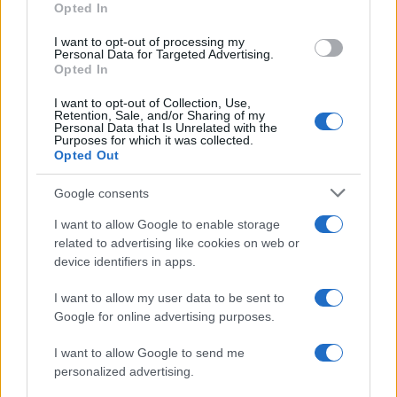
Opted In
attività illecite.
I want to opt-out of processing my
Personal Data for Targeted Advertising.
Opted In
Gli inquirenti, coordinati dal procuratore aggiunto
I want to opt-out of Collection, Use,
Bruna Albertini
, stanno analizzando i dispositivi
Retention, Sale, and/or Sharing of my
Personal Data that Is Unrelated with the
sequestrati – telefoni e computer – per cercare
Purposes for which it was collected.
Opted Out
riscontri alle accuse. Nelle verifiche compare
anche un elenco di parole chiave che include i
Google consents
nomi di circa settanta calciatori che avrebbero
I want to allow Google to enable storage
avuto contatti, a vario titolo, con l’organizzazione.
related to advertising like cookies on web or
Al momento, però, nessun atleta risulta
device identifiers in apps.
indagato, così come non lo sono le giovani
I want to allow my user data to be sent to
donne coinvolte, per la maggior parte hostess
Google for online advertising purposes.
o ragazze immagine.
I want to allow Google to send me
personalized advertising.
Secondo quanto emerso finora,
sarebbero meno