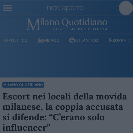
LITICO
MILANO
ATLANTICO
ZUPPA DI PORR
MILANO QUOTIDIANO
Escort nei locali della movida
milanese, la coppia accusata
si difende: “C’erano solo
influencer”