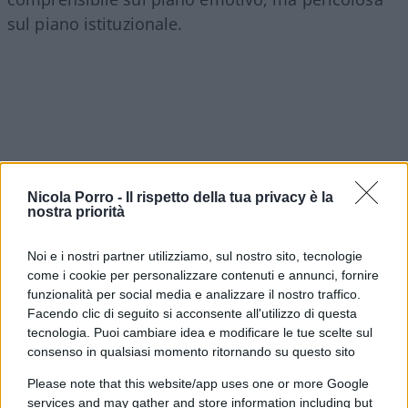
sul piano istituzionale.
Nicola Porro -
Il rispetto della tua privacy è la
nostra priorità
Noi e i nostri partner utilizziamo, sul nostro sito, tecnologie
come i cookie per personalizzare contenuti e annunci, fornire
funzionalità per social media e analizzare il nostro traffico.
Facendo clic di seguito si acconsente all'utilizzo di questa
Il costituzionalismo liberale nasce proprio
tecnologia. Puoi cambiare idea e modificare le tue scelte sul
consenso in qualsiasi momento ritornando su questo sito
dall’idea che anche
il potere giudiziario debba
incontrare dei limiti
. Nessun potere può essere
Please note that this website/app uses one or more Google
services and may gather and store information including but
assoluto. Non quello politico, non quello