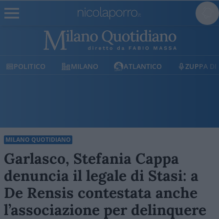
MILANO
ATLANTICO
ZUPPA DI PORRO
E
MILANO QUOTIDIANO
Garlasco, Stefania Cappa
denuncia il legale di Stasi: a
De Rensis contestata anche
l’associazione per delinquere