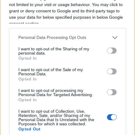
not limited to your visit or usage behaviour. You may click to
amministrativo e nemmeno quello giudiziario. Per
grant or deny consent to Google and its third-party tags to
questo motivo il dibattito dovrebbe concentrarsi
use your data for below specified purposes in below Google
meno sulla simpatia o antipatia nei confronti di
consent section.
Delmastro e molto di più sulla domanda di fondo:
Personal Data Processing Opt Outs
vogliamo che le garanzie costituzionali valgano
soltanto quando riguardano il politico che
I want to opt-out of the Sharing of my
personal data.
votiamo oppure anche quando riguardano il
Opted In
nostro avversario? La risposta liberale può essere
I want to opt-out of the Sale of my
una sola. Le regole dello Stato di diritto non si
Personal Data.
Opted In
modificano in funzione del nome scritto sul
fascicolo. Se oggi rinunciamo a una garanzia
I want to opt-out of processing my
Personal Data for Targeted Advertising.
perché il destinatario ci è antipatico, domani
Opted In
quella stessa garanzia potrebbe mancare quando
I want to opt-out of Collection, Use,
a essere coinvolto sarà qualcuno che riteniamo
Retention, Sale, and/or Sharing of my
Personal Data that Is Unrelated with the
innocente.
Purposes for which it was collected.
Opted Out