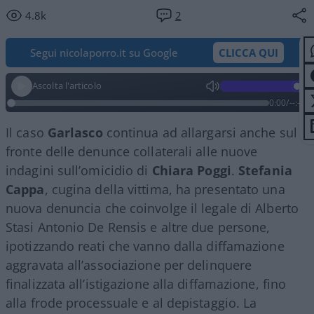
4.8k
2
Segui nicolaporro.it su Google
CLICCA QUI
Ascolta l'articolo
0:00
/
--:--
Il caso
Garlasco
continua ad allargarsi anche sul
fronte delle denunce collaterali alle nuove
indagini sull’omicidio di
Chiara Poggi
.
Stefania
Cappa
, cugina della vittima, ha presentato una
nuova denuncia che coinvolge il legale di Alberto
Stasi Antonio De Rensis e altre due persone,
ipotizzando reati che vanno dalla diffamazione
aggravata all’associazione per delinquere
finalizzata all’istigazione alla diffamazione, fino
alla frode processuale e al depistaggio. La