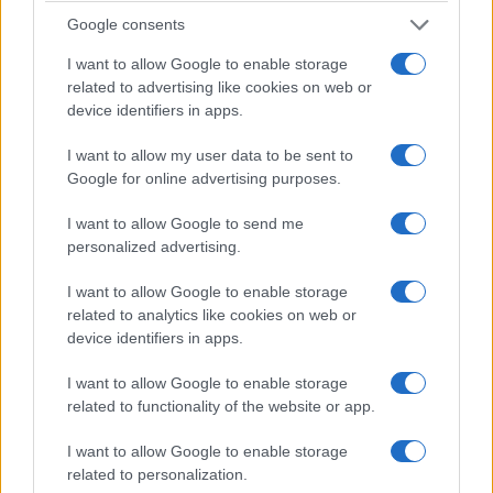
È questo il vero banco di prova del garantismo
:
Google consents
difendere i principi quando è più difficile farlo,
I want to allow Google to enable storage
non quando è conveniente. Perché la libertà non
related to advertising like cookies on web or
si misura dalla severità con cui colpiamo il
device identifiers in apps.
nemico politico, ma dalla forza delle garanzie che
I want to allow my user data to be sent to
siamo disposti a riconoscere anche a lui.
Google for online advertising purposes.
I want to allow Google to send me
personalized advertising.
I want to allow Google to enable storage
related to analytics like cookies on web or
device identifiers in apps.
I want to allow Google to enable storage
related to functionality of the website or app.
I want to allow Google to enable storage
related to personalization.