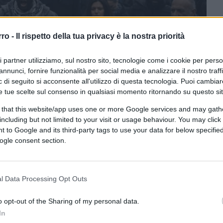
rro -
Il rispetto della tua privacy è la nostra priorità
ri partner utilizziamo, sul nostro sito, tecnologie come i cookie per pers
annunci, fornire funzionalità per social media e analizzare il nostro traff
 di seguito si acconsente all'utilizzo di questa tecnologia. Puoi cambiar
e tue scelte sul consenso in qualsiasi momento ritornando su questo si
 that this website/app uses one or more Google services and may gath
including but not limited to your visit or usage behaviour. You may click 
 l'intelligenza artificiale)
 to Google and its third-party tags to use your data for below specifi
ogle consent section.
CLICCA QUI
l Data Processing Opt Outs
0:00
/
--:--
o opt-out of the Sharing of my personal data.
In
nsione sul fronte politico e sociale. In