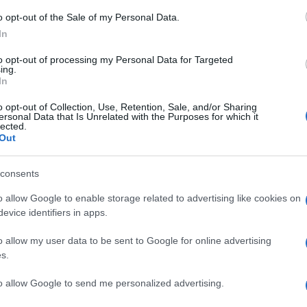
it
promosso dalla Lega, sono stati
o opt-out of the Sale of my Personal Data.
averseranno la città con punti di partenza e
In
comune di opposizione all’iniziativa. Le
to opt-out of processing my Personal Data for Targeted
sta mattina in piazza Duomo dai promotori,
ing.
In
e voce a una mobilitazione ampia e
o opt-out of Collection, Use, Retention, Sale, and/or Sharing
ersonal Data that Is Unrelated with the Purposes for which it
lected.
Out
torizzato per il corteo leghista, che partirà
consents
re piazza Duomo, seguendo lo stesso
o allow Google to enable storage related to advertising like cookies on
ompagna il corteo della Liberazione da Porta
evice identifiers in apps.
uramente dagli organizzatori delle proteste:
bo e ideologicamente fascista come la Lega
o allow my user data to be sent to Google for online advertising
s.
stazione del 25 aprile è
uno sfregio alla
.
to allow Google to send me personalized advertising.