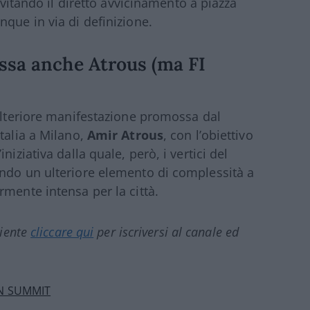
 evitando il diretto avvicinamento a piazza
que in via di definizione.
ssa anche Atrous (ma FI
’ulteriore manifestazione promossa dal
talia a Milano,
Amir Atrous
, con l’obiettivo
iziativa dalla quale, però, i vertici del
endo un ulteriore elemento di complessità a
rmente intensa per la città.
ciente
cliccare qui
per iscriversi al canale ed
N SUMMIT