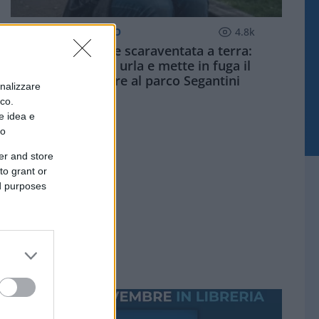
MILANO QUOTIDIANO
4.8k
Palpeggiata e scaraventata a terra:
studentessa urla e mette in fuga il
violentatore al parco Segantini
onalizzare
ico.
e idea e
to
er and store
to grant or
ed purposes