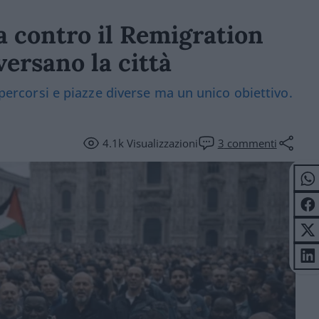
a contro il Remigration
versano la città
: percorsi e piazze diverse ma un unico obiettivo.
4.1k
Visualizzazioni
3
commenti