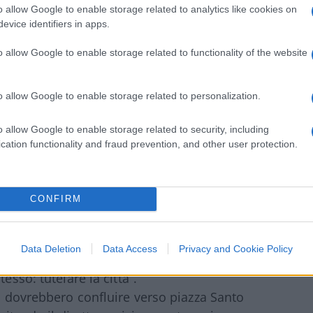
ri e punti di partenza
o allow Google to enable storage related to analytics like cookies on
evice identifiers in apps.
 piazza Lima, inizialmente previsto in largo
o allow Google to enable storage related to functionality of the website
 Fuori i razzisti e i fascisti da Milano
”,
 autorganizzate. Sempre alle 14 partirà da
o allow Google to enable storage related to personalization.
versi spazi sociali milanesi, tra cui il
iamo Milano. Senza paura, contro
o allow Google to enable storage related to security, including
za manifestazione è stata convocata alle
cation functionality and fraud prevention, and other user protection.
à il tradizionale corteo delle realtà
CONFIRM
città migrante e partigiana”, ha spiegato
Data Deletion
Data Access
Privacy and Cookie Policy
re. “Piazze diverse perché siamo
esso: tutelare la città”.
ei dovrebbero confluire verso piazza Santo