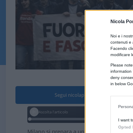
Nicola Po
Noi e i nost
contenuti e 
Facendo clic
modificare l
Please note
information 
(immagine realizzata con
deny consent
in below Go
Segui nicolaporro.it su Google
Persona
Ascolta l'articolo
I want t
Opted 
Milano si prepara a una giornata ad alta te