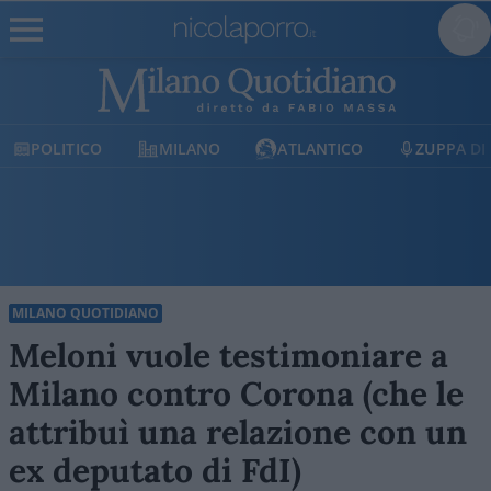
TICO
MILANO
ATLANTICO
ZUPPA DI PORRO
MILANO QUOTIDIANO
Meloni vuole testimoniare a
Milano contro Corona (che le
attribuì una relazione con un
ex deputato di FdI)