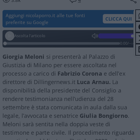
Aggiungi nicolaporro.it alle tue fonti
CLICCA QUI
preferite su Google
Ascolta l'articolo
0:00
/
--:--
Giorgia Meloni
si presenterà al Palazzo di
Giustizia di Milano per essere ascoltata nel
processo a carico di
Fabrizio Corona
e dell’ex
direttore di Dillingernews.it
Luca Arnau.
La
disponibilità della presidente del Consiglio a
rendere testimonianza nell’udienza del 28
settembre è stata comunicata in aula dalla sua
legale, l’avvocata e senatrice
Giulia Bongiorno
.
Meloni sarà sentita nella doppia veste di
testimone e parte civile. Il procedimento riguarda