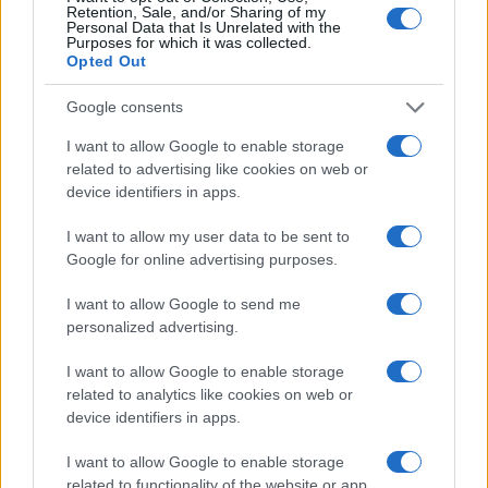
Nel corso dell’udienza è stato ascoltato Luca
Retention, Sale, and/or Sharing of my
Arnau, che ha risposto alle domande del pubblico
Personal Data that Is Unrelated with the
Purposes for which it was collected.
ministero Giovanni Tarzia, del proprio difensore
Opted Out
Alessio Pomponi, degli avvocati Chiesa e
Google consents
Bongiorno e del legale
Mattia Serpotta,
che
rappresenta Manlio Messina. “Fabrizio è un
I want to allow Google to enable storage
related to advertising like cookies on web or
recettore di notizie e le portava”, ha spiegato l’ex
device identifiers in apps.
direttore della testata online. Arnau ha raccontato
che Corona gli aveva riferito di avere appreso
I want to allow my user data to be sent to
Google for online advertising purposes.
della presunta relazione tra Meloni e Messina.
I want to allow Google to send me
“Ha raccontato che aveva saputo questa notizia di
personalized advertising.
questa relazione.
Era una voce e doveva essere
I want to allow Google to enable storage
riportata come una voce, così abbiamo fatto.
related to analytics like cookies on web or
Al giornale dove collabora Corona si dà il peso
device identifiers in apps.
che si dà, è gossip, era un pezzo innocuo
“, ha
I want to allow Google to enable storage
dichiarato. Arnau ha sostenuto di essersi
related to functionality of the website or app.