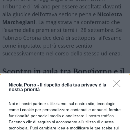
Tribunale di Milano per essere ascoltata davanti
alla giudice dell’ottava sezione penale
Nicoletta
Marchegiani
. La magistrata ha confermato che
l’esame della premier si terrà il 28 settembre. Se
Fabrizio Corona deciderà di sottoporsi all’esame
come imputato, potrà essere sentito
successivamente nel corso della stessa udienza.
Scontro in aula tra Bongiorno e il
legale di Corona
Nicola Porro -
Il rispetto della tua privacy è la
nostra priorità
L’udienza è stata segnata anche da un acceso
confronto tra Giulia Bongiorno e
Ivano Chiesa
,
Noi e i nostri partner utilizziamo, sul nostro sito, tecnologie
storico difensore di Corona. Chiesa ha sostenuto,
come i cookie per personalizzare contenuti e annunci, fornire
alzando la voce, che l’eventuale esame dell’ex
funzionalità per social media e analizzare il nostro traffico.
Facendo clic di seguito si acconsente all'utilizzo di questa
agente fotografico avrebbe dovuto svolgersi dopo
tecnologia. Puoi cambiare idea e modificare le tue scelte sul