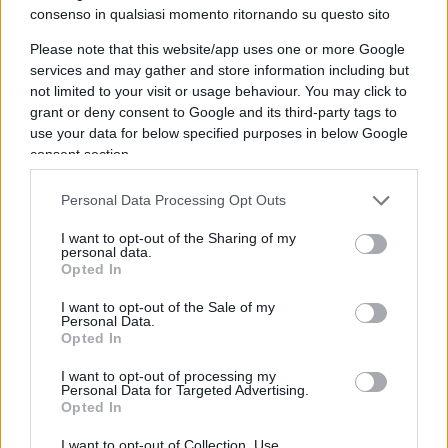
la testimonianza di Meloni. Bongiorno ha
consenso in qualsiasi momento ritornando su questo sito
replicato: “non accetto questi toni”. “Io devo
Please note that this website/app uses one or more Google
prendere lezioni da qualcuno?”, ha risposto
services and may gather and store information including but
Chiesa. La legale della premier si è quindi rivolta
not limited to your visit or usage behaviour. You may click to
grant or deny consent to Google and its third-party tags to
alla giudice: “La prego di dirigere l’udienza come
use your data for below specified purposes in below Google
sa fare lei, giudice… In questo intervento si è
consent section.
urlato, ognuno può fare le proprie eccezioni…”.
“Grazie della lezioncina”, ha ribattuto Chiesa.
Personal Data Processing Opt Outs
Bongiorno ha chiesto che lo scambio fosse messo
I want to opt-out of the Sharing of my
a verbale.
personal data.
Opted In
L’ex direttore di Dillinger: “Mi
I want to opt-out of the Sale of my
Personal Data.
sono sentito preso in giro da
Opted In
Corona”
I want to opt-out of processing my
Personal Data for Targeted Advertising.
Opted In
I want to opt-out of Collection, Use,