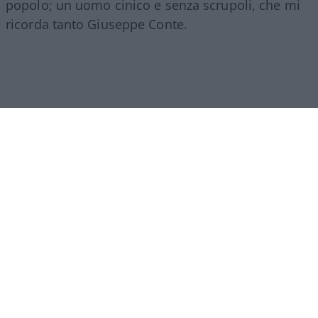
popolo; un uomo cinico e senza scrupoli, che mi
ricorda tanto Giuseppe Conte.
Marco Baldassari, 10 agosto 2026