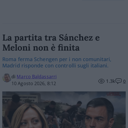
La partita tra Sánchez e
Meloni non è finita
Roma ferma Schengen per i non comunitari,
Madrid risponde con controlli sugli italiani.
di
Marco Baldassarri
1.3k
0
10 Agosto 2026, 8:12