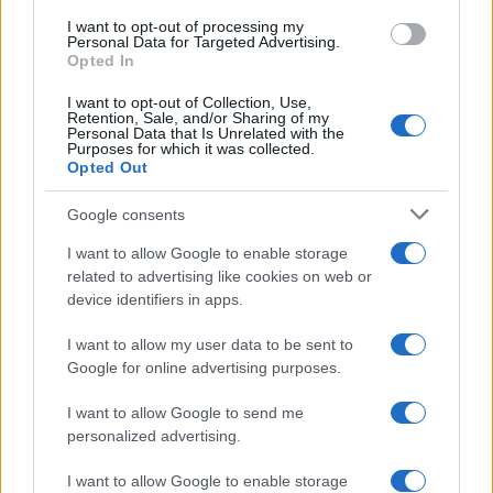
destra si incontri per definire un progetto per la
I want to opt-out of processing my
Personal Data for Targeted Advertising.
Milano del futuro ed il migliore candidato sindaco
Opted In
per realizzarlo.”
I want to opt-out of Collection, Use,
Retention, Sale, and/or Sharing of my
Personal Data that Is Unrelated with the
Purposes for which it was collected.
Nicolaporro.it è anche su Whatsapp. È
Opted Out
sufficiente
cliccare qui
per iscriversi al canale ed
essere sempre aggiornati (gratis).
Google consents
I want to allow Google to enable storage
#ALESSANDRO COLUCCI
#CENTRODESTRA
related to advertising like cookies on web or
device identifiers in apps.
#ELEZIONI MILANO
#NOI MODERATI
I want to allow my user data to be sent to
Google for online advertising purposes.
Commenta per primo
I want to allow Google to send me
personalized advertising.
I want to allow Google to enable storage