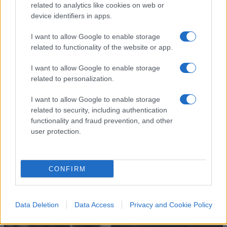
related to analytics like cookies on web or
device identifiers in apps.
Abdul El-Sayed, il mistero
I want to allow Google to enable storage
related to functionality of the website or app.
dietro il personaggio
I want to allow Google to enable storage
Condanna Putin, sostiene l’Ucraina e la sanità
related to personalization.
pubblica. Ma sul Covid e sui vaccini non dice una
parola.
I want to allow Google to enable storage
related to security, including authentication
di Marco Perduca
functionality and fraud prevention, and other
1.3k
0
user protection.
9 Agosto 2026, 10:08
CONFIRM
Data Deletion
Data Access
Privacy and Cookie Policy