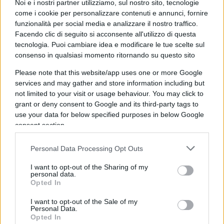
Noi e i nostri partner utilizziamo, sul nostro sito, tecnologie
Questo è un passo in avanti importante.
La
come i cookie per personalizzare contenuti e annunci, fornire
questione del civico o del politico è una
funzionalità per social media e analizzare il nostro traffico.
finzione e speriamo che se ne convinca anche
Facendo clic di seguito si acconsente all'utilizzo di questa
Forza Italia.
Abbiamo tanti strumenti per poter
tecnologia. Puoi cambiare idea e modificare le tue scelte sul
consenso in qualsiasi momento ritornando su questo sito
decidere e abbiamo sempre avuto la capacità di
farlo insieme, nello spirito di unità che è un
Please note that this website/app uses one or more Google
services and may gather and store information including but
grande valore del centro-destra”.
not limited to your visit or usage behaviour. You may click to
grant or deny consent to Google and its third-party tags to
“Siamo sempre riusciti a fare
use your data for below specified purposes in below Google
consent section.
sintesi senza primarie”
Personal Data Processing Opt Outs
I want to opt-out of the Sharing of my
Colucci conclude: “Riguardo le primarie, non sono
personal data.
certamente lo strumento a cui siamo stati
Opted In
abituati
, proprio perché non siamo divisi come
I want to opt-out of the Sale of my
il centrosinistra. Siamo sempre riusciti,
Personal Data.
Opted In
incontrandoci, a fare sintesi.
Ora il centro