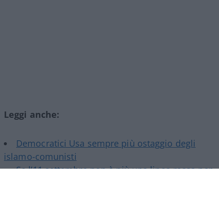
Leggi anche:
Democratici Usa sempre più ostaggio degli
islamo-comunisti
Se l’11 settembre non è più una linea rossa per
i democratici
Poi certo è un
genocidofilo
, anche se ha dalla sua