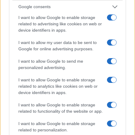
punto non è Schengen.
Il punto è politico
.
Google consents
I want to allow Google to enable storage
Sanchez vorrebbe trasformare una gigantesca crisi
related to advertising like cookies on web or
avvenuta sotto la responsabilità del suo governo
device identifiers in apps.
in un processo alle precauzioni adottate dagli
I want to allow my user data to be sent to
altri. Prima Ceuta viene travolta, poi Madrid
Google for online advertising purposes.
rassicura tutti dicendo che il problema è già
sostanzialmente risolto, infine minaccia ritorsioni
I want to allow Google to send me
contro chi non considera sufficienti quelle
personalized advertising.
rassicurazioni. Una singolare concezione della
I want to allow Google to enable storage
solidarietà europea:
fidatevi di noi, oppure vi
related to analytics like cookies on web or
puniamo
.
device identifiers in apps.
I want to allow Google to enable storage
related to functionality of the website or app.
I want to allow Google to enable storage
related to personalization.