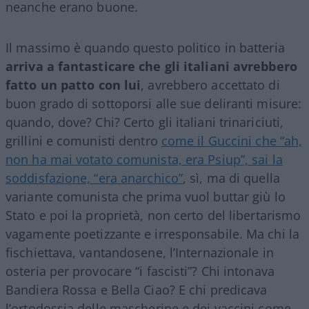
neanche erano buone.
Il massimo è quando questo politico in batteria
arriva a fantasticare che gli italiani avrebbero
fatto un patto con lui
, avrebbero accettato di
buon grado di sottoporsi alle sue deliranti misure:
quando, dove? Chi? Certo gli italiani trinariciuti,
grillini e comunisti dentro
come il Guccini che “ah,
non ha mai votato comunista, era Psiup”, sai la
soddisfazione, “era anarchico”
, sì, ma di quella
variante comunista che prima vuol buttar giù lo
Stato e poi la proprietà, non certo del libertarismo
vagamente poetizzante e irresponsabile. Ma chi la
fischiettava, vantandosene, l’Internazionale in
osteria per provocare “i fascisti”? Chi intonava
Bandiera Rossa e Bella Ciao? E chi predicava
l’ortodossia delle mascherine e dei vaccini come