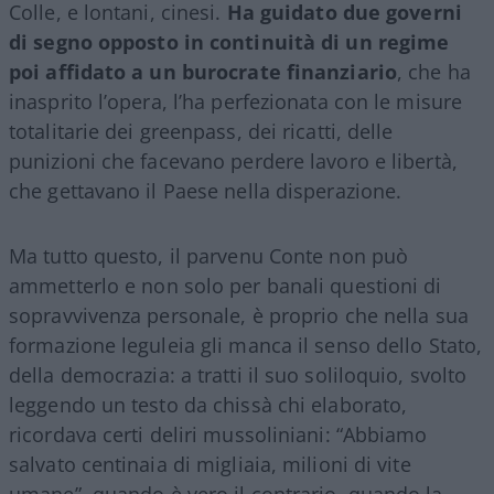
Colle, e lontani, cinesi.
Ha guidato due governi
di segno opposto in continuità di un regime
poi affidato a un burocrate finanziario
, che ha
inasprito l’opera, l’ha perfezionata con le misure
totalitarie dei greenpass, dei ricatti, delle
punizioni che facevano perdere lavoro e libertà,
che gettavano il Paese nella disperazione.
Ma tutto questo, il parvenu Conte non può
ammetterlo e non solo per banali questioni di
sopravvivenza personale, è proprio che nella sua
formazione leguleia gli manca il senso dello Stato,
della democrazia: a tratti il suo soliloquio, svolto
leggendo un testo da chissà chi elaborato,
ricordava certi deliri mussoliniani: “Abbiamo
salvato centinaia di migliaia, milioni di vite
umane”, quando è vero il contrario, quando la