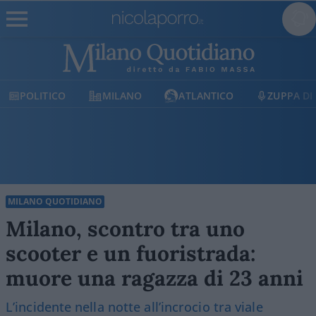
POLITICO
MILANO
ATLANTICO
ZUPPA DI
MILANO QUOTIDIANO
Milano, scontro tra uno
scooter e un fuoristrada:
muore una ragazza di 23 anni
L’incidente nella notte all’incrocio tra viale