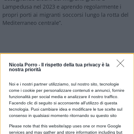
Lampedusa nel 2023 e aprendo regolarmente i
propri porti ai migranti soccorsi lungo la rotta del
Mediterraneo centrale”.
Nicola Porro -
Il rispetto della tua privacy è la
nostra priorità
Noi e i nostri partner utilizziamo, sul nostro sito, tecnologie
come i cookie per personalizzare contenuti e annunci, fornire
funzionalità per social media e analizzare il nostro traffico.
Facendo clic di seguito si acconsente all'utilizzo di questa
tecnologia. Puoi cambiare idea e modificare le tue scelte sul
consenso in qualsiasi momento ritornando su questo sito
Il classico processo all’imputato sbagliato. Anche
Please note that this website/app uses one or more Google
ammesso che Roma abbia avuto tutte le
services and may gather and store information including but