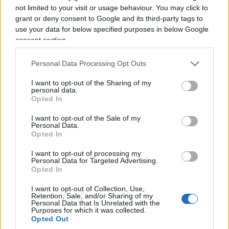
not limited to your visit or usage behaviour. You may click to
responsabilità del mondo nella gestione dei flussi
grant or deny consent to Google and its third-party tags to
migratori degli anni precedenti, che cosa dimostra
use your data for below specified purposes in below Google
rispetto a Ceuta? Nulla. Il fatto che ieri l’Italia
consent section.
abbia avuto un problema non autorizza la Spagna
Personal Data Processing Opt Outs
a pretendere che oggi gli altri Paesi ignorino il
suo. Soprattutto perché i controlli interni
non
I want to opt-out of the Sharing of my
personal data.
sono affatto una bestemmia europea
. La
Opted In
Francia mantiene controlli su tutte le proprie
I want to opt-out of the Sale of my
frontiere interne, compresa quella con la Spagna e
Personal Data.
quella con l’Italia, la Germania controlla i confini
Opted In
terrestri con numerosi Stati, mentre Austria,
I want to opt-out of processing my
Personal Data for Targeted Advertising.
Polonia, Svezia e altri Paesi utilizzano a loro volta
Opted In
gli strumenti consentiti dal Codice Schengen. La
stessa Italia mantiene da tempo controlli alla
I want to opt-out of Collection, Use,
Retention, Sale, and/or Sharing of my
frontiera con la Slovenia per ragioni legate a
Personal Data that Is Unrelated with the
Purposes for which it was collected.
immigrazione irregolare e sicurezza. Dunque il
Opted Out