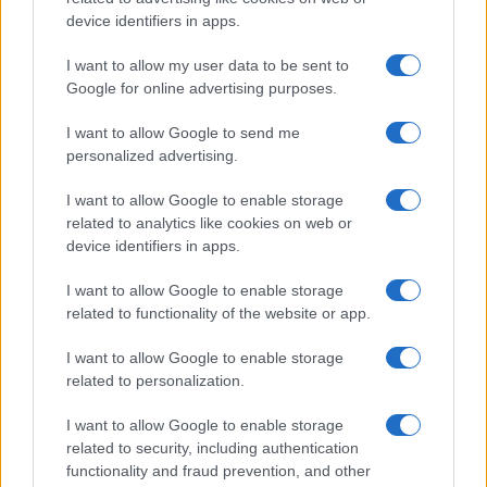
firmare senza paura.
Ma chi paga le tasse deve
device identifiers in apps.
poter dormire altrettanto tranquillo
, sapendo
I want to allow my user data to be sent to
che qualcuno continua a controllare come
Google for online advertising purposes.
vengono spesi i suoi soldi. Machiavelli,
I want to allow Google to send me
probabilmente, avrebbe capito anche questo.
personalized advertising.
I want to allow Google to enable storage
related to analytics like cookies on web or
device identifiers in apps.
I want to allow Google to enable storage
related to functionality of the website or app.
I want to allow Google to enable storage
related to personalization.
I want to allow Google to enable storage
related to security, including authentication
functionality and fraud prevention, and other