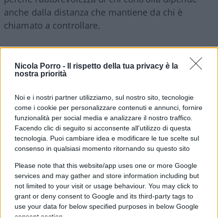
anche dalla distanza che mantiene da chi è
chiamato a controllare.
Sarebbe infatti un errore raccontare questa
riforma come una partita con due squadre
:
Nicola Porro -
Il rispetto della tua privacy è la
nostra priorità
Palazzo Chigi da una parte e la Corte dei conti
dall’altra. La questione riguarda qualcosa di assai
Noi e i nostri partner utilizziamo, sul nostro sito, tecnologie
meno spettacolare, ma molto più importante:
come i cookie per personalizzare contenuti e annunci, fornire
funzionalità per social media e analizzare il nostro traffico.
come rendere lo Stato capace di decidere e,
Facendo clic di seguito si acconsente all'utilizzo di questa
contemporaneamente, capace di controllare se
tecnologia. Puoi cambiare idea e modificare le tue scelte sul
stesso.
consenso in qualsiasi momento ritornando su questo sito
Please note that this website/app uses one or more Google
services and may gather and store information including but
not limited to your visit or usage behaviour. You may click to
grant or deny consent to Google and its third-party tags to
use your data for below specified purposes in below Google
consent section.