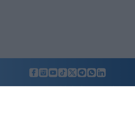
LUNIFIN S.r.l. a socio unico. Sede legale Milano, Largo F. Richini, 2/A,
20122 (MI), C.F./P.Iva en. 07174900154, REA cap. soc. euro 10.000,00
i.v.
Home
Advertising
Condizioni d’uso
Privacy Policy
Cookie policy
Cambia il consenso ai cookie
Dichiarazione di accessibilità