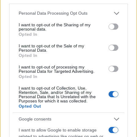
Personal Data Processing Opt Outs
I want to opt-out of the Sharing of my
personal data.
Opted In
I want to opt-out of the Sale of my
Personal Data.
Opted In
Forse è proprio questa l’occasione che resta
ancora da cogliere.
Fare della Corte non un
I want to opt-out of processing my
Personal Data for Targeted Advertising.
ostacolo all’amministrazione, ma una
Opted In
moderna infrastruttura della buona
I want to opt-out of Collection, Use,
amministrazione
: più veloce nei giudizi, più forte
Retention, Sale, and/or Sharing of my
Personal Data that Is Unrelated with the
nell’analisi dei dati, più chiara nel distinguere
Purposes for which it was collected.
Opted Out
l’errore dall’illecito e più comprensibile persino ai
cittadini.
Google consents
I want to allow Google to enable storage
Perché chi amministra in buona fede deve poter
related to advertising like cookies on web or