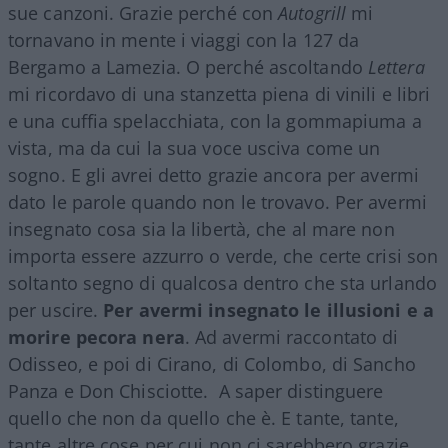
sue canzoni. Grazie perché con
Autogrill
mi
tornavano in mente i viaggi con la 127 da
Bergamo a Lamezia. O perché ascoltando
Lettera
mi ricordavo di una stanzetta piena di vinili e libri
e una cuffia spelacchiata, con la gommapiuma a
vista, ma da cui la sua voce usciva come un
sogno. E gli avrei detto grazie ancora per avermi
dato le parole quando non le trovavo. Per avermi
insegnato cosa sia la libertà, che al mare non
importa essere azzurro o verde, che certe crisi son
soltanto segno di qualcosa dentro che sta urlando
per uscire.
Per avermi insegnato le illusioni e a
morire pecora nera
. Ad avermi raccontato di
Odisseo, e poi di Cirano, di Colombo, di Sancho
Panza e Don Chisciotte. A saper distinguere
quello che non da quello che è. E tante, tante,
tante altre cose per cui non ci sarebbero grazie