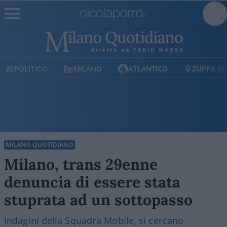
TICO
MILANO
ATLANTICO
ZUPPA DI PORRO
MILANO QUOTIDIANO
Milano, trans 29enne
denuncia di essere stata
stuprata ad un sottopasso
Indagini della Squadra Mobile, si cercano