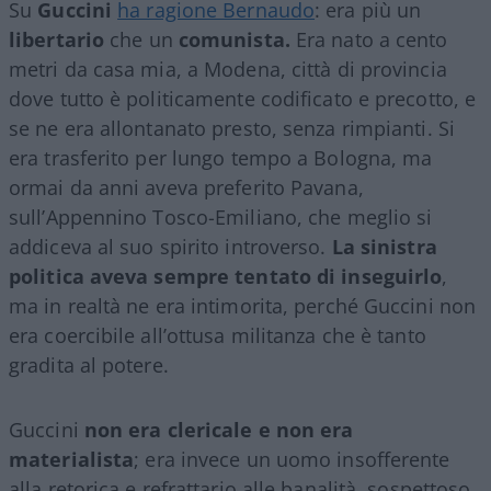
Su
Guccini
ha ragione Bernaudo
: era più un
libertario
che un
comunista.
Era nato a cento
metri da casa mia, a Modena, città di provincia
dove tutto è politicamente codificato e precotto, e
se ne era allontanato presto, senza rimpianti. Si
era trasferito per lungo tempo a Bologna, ma
ormai da anni aveva preferito Pavana,
sull’Appennino Tosco-Emiliano, che meglio si
addiceva al suo spirito introverso.
La sinistra
politica aveva sempre tentato di inseguirlo
,
ma in realtà ne era intimorita, perché Guccini non
era coercibile all’ottusa militanza che è tanto
gradita al potere.
Guccini
non era clericale e non era
materialista
; era invece un uomo insofferente
alla retorica e refrattario alle banalità, sospettoso