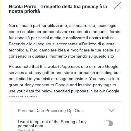
standard urbanistici.
Nicola Porro -
Il rispetto della tua privacy è la
nostra priorità
Uno degli snodi principali riguarda la bonifica
Noi e i nostri partner utilizziamo, sul nostro sito, tecnologie
dell’area. Per il Comune, la Scia non era efficace
come i cookie per personalizzare contenuti e annunci, fornire
perché formata prima del completamento degli
funzionalità per social media e analizzare il nostro traffico.
Facendo clic di seguito si acconsente all'utilizzo di questa
interventi di bonifica.
Il Tar ha però chiarito che,
tecnologia. Puoi cambiare idea e modificare le tue scelte sul
secondo il regolamento edilizio milanese, i
consenso in qualsiasi momento ritornando su questo sito
termini per il rilascio dei titoli sono sospesi
Please note that this website/app uses one or more Google
solo fino all’approvazione del progetto di
services and may gather and store information including but
bonifica, e non fino al completamento dei
not limited to your visit or usage behaviour. You may click to
lavori.
Nel caso specifico, inoltre, si trattava di
grant or deny consent to Google and its third-party tags to
use your data for below specified purposes in below Google
una procedura semplificata che non richiedeva
consent section.
nemmeno tale approvazione. La conseguenza è
che la Scia del 2023 è stata ritenuta pienamente
Personal Data Processing Opt Outs
valida e consolidata.
I want to opt-out of the Sharing of my
personal data.
Opted In