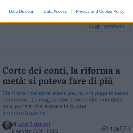
Data Deletion
Data Access
Privacy and Cookie Policy
2
Leggi i commenti
Corte dei conti, la riforma a
metà: si poteva fare di più
Chi firma non deve avere paura, chi paga le tasse
nemmeno. La magistratura contabile non deve
solo punire, ma aiutare la buona
amministrazione
di
Luigi Bisignani
1.5k
1
8 Agosto 2026, 19:00