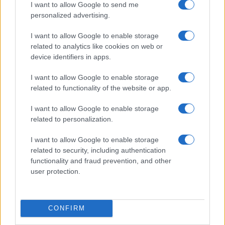
I want to allow Google to send me
giurisprudenziale non uniforme.
Solo poche
personalized advertising.
settimane fa, infatti, lo stesso Tar aveva dato
I want to allow Google to enable storage
ragione al Comune in altri casi analoghi, legati
related to analytics like cookies on web or
a cantieri tra Lambrate e Porta Romana, dove i
device identifiers in apps.
conguagli erano stati richiesti
I want to allow Google to enable storage
contestualmente al rilascio dei titoli edilizi.
In
related to functionality of the website or app.
questo caso, invece, la richiesta tardiva e la
riqualificazione successiva dell’intervento hanno
I want to allow Google to enable storage
related to personalization.
portato i giudici a ribaltare la posizione di Palazzo
Marino.
I want to allow Google to enable storage
related to security, including authentication
functionality and fraud prevention, and other
Nicolaporro.it è anche su Whatsapp. È
user protection.
sufficiente
cliccare qui
per iscriversi al canale ed
essere sempre aggiornati (gratis).
CONFIRM
#CASTELLO
#MILANO
#URBANISTICA