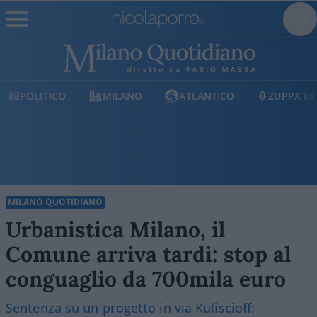
POLITICO
MILANO
ATLANTICO
ZUPPA DI
MILANO QUOTIDIANO
Urbanistica Milano, il
Comune arriva tardi: stop al
conguaglio da 700mila euro
Sentenza su un progetto in via Kuliscioff: