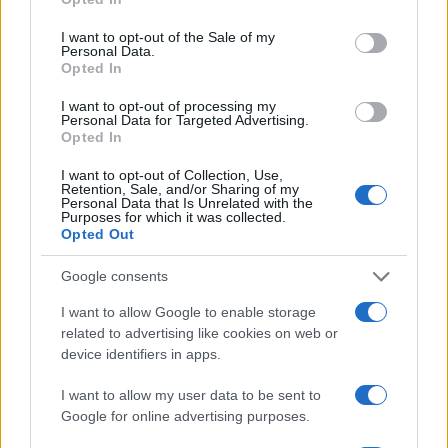
La sentenza ha quindi disposto l’annullamento del
I want to opt-out of the Sale of my
Personal Data.
provvedimento con cui, nel novembre 2025, il
Opted In
Comune aveva bloccato l’avvio dei lavori
I want to opt-out of processing my
dichiarando inefficace la Scia. Una decisione che,
Personal Data for Targeted Advertising.
Opted In
a cascata, fa venir meno anche il presupposto
della richiesta economica avanzata nell’aprile
I want to opt-out of Collection, Use,
Retention, Sale, and/or Sharing of my
precedente. Per i giudici, infatti, la
Personal Data that Is Unrelated with the
Purposes for which it was collected.
rideterminazione degli oneri è avvenuta oltre i
Opted Out
termini consentiti per l’annullamento d’ufficio dei
Google consents
titoli edilizi, fissati dalla normativa entro un
periodo limitato.
I want to allow Google to enable storage
related to advertising like cookies on web or
device identifiers in apps.
Il precedente: un quadro
giurisprudenziale non uniforme
I want to allow my user data to be sent to
Google for online advertising purposes.
La pronuncia si inserisce in un quadro