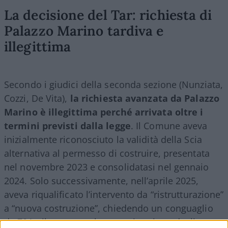
La decisione del Tar: richiesta di
Palazzo Marino tardiva e
illegittima
Secondo i giudici della seconda sezione (Nunziata,
Cozzi, De Vita),
la richiesta avanzata da Palazzo
Marino è illegittima perché arrivata oltre i
termini previsti dalla legge
. Il Comune aveva
inizialmente riconosciuto la validità della Scia
alternativa al permesso di costruire, presentata
nel novembre 2023 e consolidatasi nel gennaio
2024. Solo successivamente, nell’aprile 2025,
aveva riqualificato l’intervento da “ristrutturazione”
a “nuova costruzione”, chiedendo un conguaglio
da 701mila euro per la monetizzazione degli