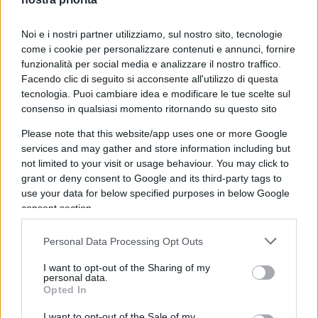
Muḥammad al-ʿAdnānī, già leader dell’ISIS.
Noi e i nostri partner utilizziamo, sul nostro sito, tecnologie
come i cookie per personalizzare contenuti e annunci, fornire
funzionalità per social media e analizzare il nostro traffico.
Emblematico anche un video condiviso dagli
Facendo clic di seguito si acconsente all'utilizzo di questa
indagati: sullo sfondo del
vessillo dell’Isis
, un
tecnologia. Puoi cambiare idea e modificare le tue scelte sul
uomo vestito di nero compie atti di violenza su
consenso in qualsiasi momento ritornando su questo sito
prigionieri inginocchiati con tute arancioni. Il
Please note that this website/app uses one or more Google
filmato è accompagnato da un messaggio in
services and may gather and store information including but
not limited to your visit or usage behaviour. You may click to
arabo e inglese che recita: “Ascolta bene America
grant or deny consent to Google and its third-party tags to
e voi alleati dell’America sappiate questo, o
use your data for below specified purposes in below Google
crociati la situazione è più seria di quanto voi
consent section.
pensiate… stai combattendo contro un popolo che
non può essere sconfitto o vincono o muoiono
Personal Data Processing Opt Outs
provandoci e la scadenza è fissata”.
I want to opt-out of the Sharing of my
personal data.
Opted In
Ulteriori post mostrano
una bandiera americana
I want to opt-out of the Sale of my