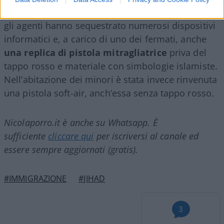
“Pagliarelli” di Palermo. Durante le perquisizioni
gli agenti hanno sequestrato numerosi dispositivi
informatici e, a carico di uno dei fermati, anche
una replica di pistola mitragliatrice
priva del
tappo rosso e materiale con simbologie islamiste.
Nell’abitazione dei minori è stata invece rinvenuta
una pistola soft-air, anch’essa senza tappo rosso.
Nicolaporro.it è anche su Whatsapp. È
sufficiente
cliccare qui
per iscriversi al canale ed
essere sempre aggiornati (gratis).
#IMMIGRAZIONE
#JIHAD
3