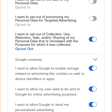
strappata
e sostituita con quella dello Stato
Personal Data.
Opted In
Islamico, accompagnata dalla frase: “Il tempo è
arrivato! Che la nazione di Maometto rinasca e
I want to opt-out of processing my
Personal Data for Targeted Advertising.
questa rimuoverà la veste della vergogna e
Opted In
frantumerà la polvere dell’umiliazione e della
I want to opt-out of Collection, Use,
trappola non c’è tempo per schiaffeggiare e urlare
Retention, Sale, and/or Sharing of my
Personal Data that Is Unrelated with the
e con la grazia di Allah è spuntata di nuovo l’alba
Purposes for which it was collected.
della gloria e il sole splendeva di Jihad e la luce di
Opted Out
buone notizie e si profilava all’orizzonte la
Google consents
ricchezza e apparivano segni di vittoria”.
I want to allow Google to enable storage
related to advertising like cookies on web or
device identifiers in apps.
Le indagini hanno inoltre documentato attività di
I want to allow my user data to be sent to
addestramento fisico da parte degli indagati,
Google for online advertising purposes.
riprese in video con musiche religiose – i
cosiddetti “Nasheed” – e accompagnate da gesti
I want to allow Google to send me
personalized advertising.
simbolici come quello dello
sgozzamento.
Tra le