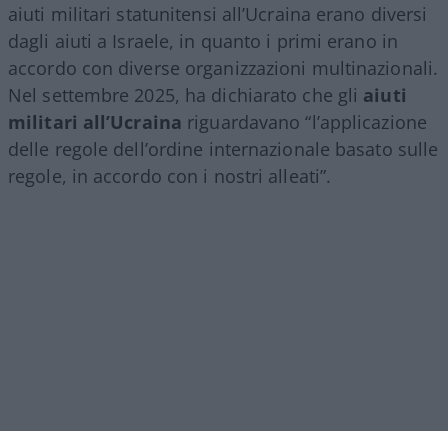
aiuti militari statunitensi all’Ucraina erano diversi
dagli aiuti a Israele, in quanto i primi erano in
accordo con diverse organizzazioni multinazionali.
Nel settembre 2025, ha dichiarato che gli
aiuti
militari all’Ucraina
riguardavano “l’applicazione
delle regole dell’ordine internazionale basato sulle
regole, in accordo con i nostri alleati”.