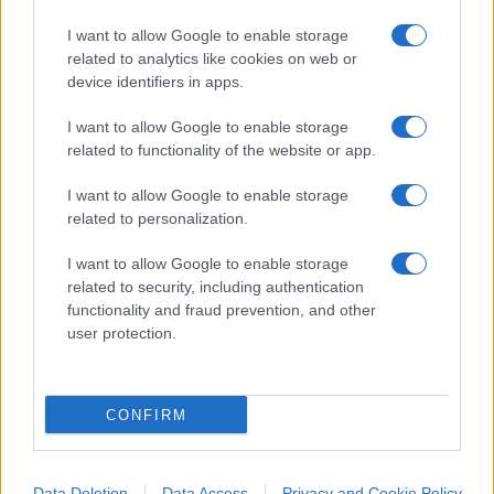
immagini più significative, anche quella della
I want to allow Google to enable storage
“Shahada” – la professione di fede islamica –
related to analytics like cookies on web or
device identifiers in apps.
affiancata da un fucile d’assalto AK47.
I want to allow Google to enable storage
Nel medesimo contesto investigativo sono stati
related to functionality of the website or app.
individuati altri
tre minorenni stranieri
, due nel
I want to allow Google to enable storage
Trapanese e uno nel Nord Italia, accomunati da
related to personalization.
una forte fascinazione per le armi. Sui loro profili
I want to allow Google to enable storage
social sono stati trovati contenuti che li ritraggono
related to security, including authentication
mentre maneggiano pistole semiautomatiche e
functionality and fraud prevention, and other
armi da taglio, spesso associati a simbologie
user protection.
islamiche.
CONFIRM
Al termine delle operazioni, i due indagati fermati
sono stati trasferiti alla casa circondariale
Data Deletion
Data Access
Privacy and Cookie Policy