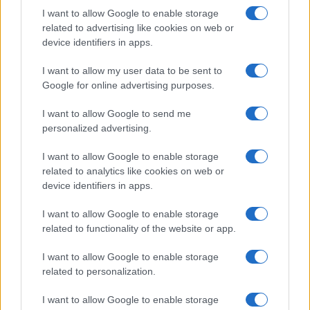
I want to allow Google to enable storage
related to advertising like cookies on web or
Corte dei conti, la riforma a
device identifiers in apps.
metà: si poteva fare di più
I want to allow my user data to be sent to
Google for online advertising purposes.
Chi firma non deve avere paura, chi paga le tasse
nemmeno. La magistratura contabile non deve
I want to allow Google to send me
solo punire, ma aiutare la buona
personalized advertising.
amministrazione
I want to allow Google to enable storage
di
Luigi Bisignani
related to analytics like cookies on web or
1.5k
1
8 Agosto 2026, 19:00
device identifiers in apps.
I want to allow Google to enable storage
related to functionality of the website or app.
I want to allow Google to enable storage
related to personalization.
I want to allow Google to enable storage