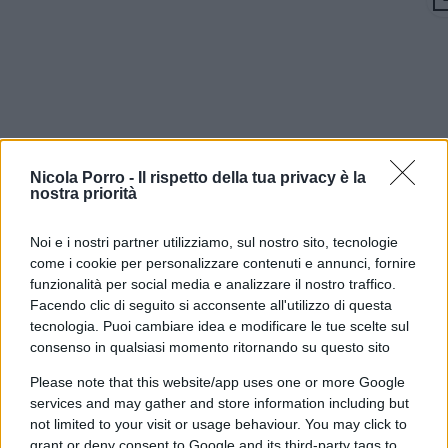
Nicola Porro -
Il rispetto della tua privacy è la
nostra priorità
Noi e i nostri partner utilizziamo, sul nostro sito, tecnologie
come i cookie per personalizzare contenuti e annunci, fornire
funzionalità per social media e analizzare il nostro traffico.
Vittorio Sgarbi
senza freni. A pochi giorni dalle
Facendo clic di seguito si acconsente all'utilizzo di questa
elezioni, e in poco più di un minuto, analizza le
tecnologia. Puoi cambiare idea e modificare le tue scelte sul
proposte elettorali del centrodestra, del
consenso in qualsiasi momento ritornando su questo sito
centrosinistra e del centro. E non sono voti
Please note that this website/app uses one or more Google
positivi…
services and may gather and store information including but
not limited to your visit or usage behaviour. You may click to
grant or deny consent to Google and its third-party tags to