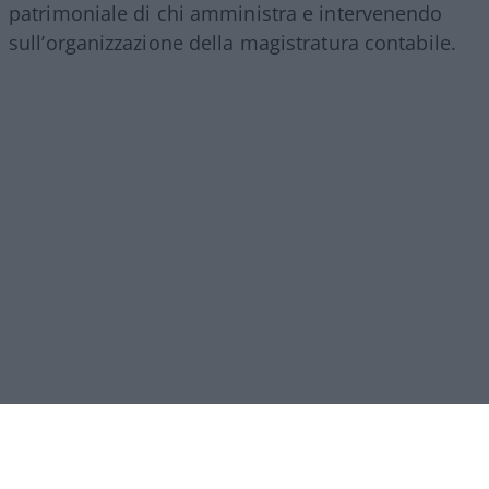
patrimoniale di chi amministra e intervenendo
sull’organizzazione della magistratura contabile.
Obiettivi comprensibili, ma forse come si ripete
sempre in questi casi era l’occasione per fare di
più. I veri problemi della Corte non finiscono