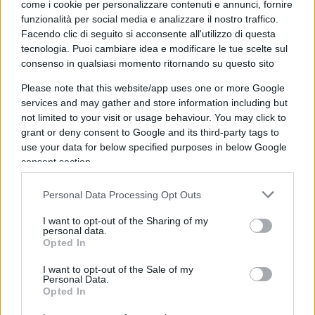
come i cookie per personalizzare contenuti e annunci, fornire
Anzi, bisognerebbe dire “le Americhe”, perché,
funzionalità per social media e analizzare il nostro traffico.
Facendo clic di seguito si acconsente all'utilizzo di questa
quasi a confermare quella certa dose di ottimismo
tecnologia. Puoi cambiare idea e modificare le tue scelte sul
per il futuro che Ricossa preconizzava, in
consenso in qualsiasi momento ritornando su questo sito
Argentina stiamo vedendo un presidente
Please note that this website/app uses one or more Google
muoversi su binari libertari. Il professor
Milei
è
services and may gather and store information including but
docente di economia e conosce, citando a
not limited to your visit or usage behaviour. You may click to
memoria, l’opera e il pensiero dei grandi
grant or deny consent to Google and its third-party tags to
use your data for below specified purposes in below Google
economisti e pensatori liberisti e libertari, a
consent section.
cominciare dal Nobel
Friedrich Von Hayek
;
inoltre, sta conducendo una battaglia contro le
Personal Data Processing Opt Outs
ideologie stataliste e autoritarie, chiamando a
I want to opt-out of the Sharing of my
raccolta la variegata ed
eterogenea galassia
personal data.
Opted In
libertaria sparsa sul pianeta
, lottando contro le
mistificazioni che continuamente vengono fatte
I want to opt-out of the Sale of my
Personal Data.
nei confronti delle teorie liberali, liberiste e
Opted In
libertarie.