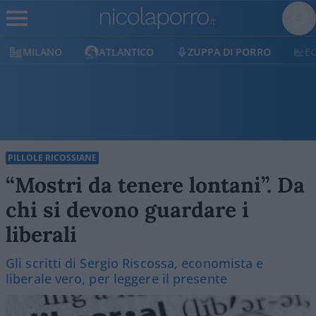
MILANO
ATLANTICO
ZUPPA DI PORRO
E
PILLOLE RICOSSIANE
“Mostri da tenere lontani”. Da
chi si devono guardare i
liberali
Gli scritti di Sergio Riscossa, economista e
liberale vero, per leggere il presente