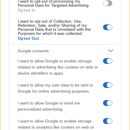
I want to opt-out of processing my
Personal Data for Targeted Advertising.
Opted In
E ancora una volta le parole di Ricossa risuonano
I want to opt-out of Collection, Use,
Retention, Sale, and/or Sharing of my
quasi profetiche: “Nella Mont Pèlerin Society si era
Personal Data that Is Unrelated with the
Purposes for which it was collected.
e si è senza eccezioni libertari, almeno nel senso
Opted Out
che ognuno si classifica come gli pare:
de
Google consents
gustibus
… E penso molti accetterebbero senza
paura la qualifica di anarchici, purché anarco-
I want to allow Google to enable storage
individualisti. Io fra quelli. L’importante è porre
related to advertising like cookies on web or
device identifiers in apps.
una enorme distanza fra noi e i liberal-socialisti o
socialisti liberali, per non dire dei comunisti
I want to allow my user data to be sent to
liberali, dei nazionalsocialisti liberali, dei fascisti
Google for online advertising purposes.
liberali.
Questi mostri conviene tenerli lontani
.
I want to allow Google to send me
Appartengono alla teratologia, non alla filosofia
personalized advertising.
morale. Indicano che la testa umana è suscettibile
I want to allow Google to enable storage
di accogliere le contraddizioni più esplosive e
related to analytics like cookies on web or