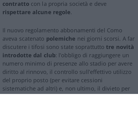
contratto
con la propria società e deve
rispettare alcune regole
.
Il nuovo regolamento abbonamenti del Como
aveva scatenato
polemiche
nei giorni scorsi. A far
discutere i tifosi sono state soprattutto
tre novità
introdotte dal club
: l’obbligo di raggiungere un
numero minimo di presenze allo stadio per avere
diritto al rinnovo, il controllo sull’effettivo utilizzo
del proprio posto (per evitare cessioni
sistematiche ad altri) e, non ultimo, il divieto per
gli abbonati di indossare i colori della squadra
avversaria. Regole percepite da molti come troppo
invasive nei confronti di chi un titolo d’accesso lo
ha comunque pagato di tasca propria e che hanno
alimentato il sospetto (poi rivelatosi in parte