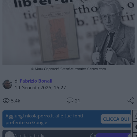
© Mark Poprocki Creative tramite Canva.com
di
Fabrizio Bonali
19 Gennaio 2025, 15:27
5.4k
21
Aggiungi nicolaporro.it alle tue fonti
CLICCA QUI
preferite su Google
Ascolta l'articolo