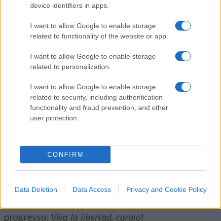
repellenti, credendosi tuttavia razionale. Anzi,
device identifiers in apps.
proprio i razionalisti ad oltranza, che per lo più
I want to allow Google to enable storage
finiscono nella pazzia o nella tirannide (nella
related to functionality of the website or app.
pazzia e nella tirannide), amano imbellettarsi con
sostanze da loro chiamate ottimi collettivi,
I want to allow Google to enable storage
massimi di felicità sociale, armonizzazione
related to personalization.
universale, illuminismo totale, trionfo dell’Uomo,
I want to allow Google to enable storage
e via trombonando. Essi ci offrono il ritorno a un
related to security, including authentication
paradiso terrestre di perfezione utopica, troppo
functionality and fraud prevention, and other
user protection.
bello perché noi si abbia il diritto di rifiutarlo,
tanto bello da dar loro il diritto di imporcelo”.
[Ibid]
CONFIRM
Oggi come allora è necessario opporsi al dilagare
di fenomeni politici ed economici appartenenti
Data Deletion
Data Access
Privacy and Cookie Policy
alla teratologia. Si riparta dalle fondamenta del
progresso:
Viva la libertad, carajo
!