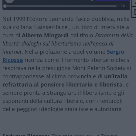
0:00
/
--:--
Nel 1999 l’Editore Leonardo Facco pubblica, nella
sua collana “Laissez-faire”, un libro di interviste a
cura di
Alberto Mingardi
dal titolo
Estremisti della
libertà: dialoghi sul libertarismo nell’epoca di
internet
. Nella prefazione a quel volume
Sergio
Ricossa
ricorda come il fermento libertario che si
respirava nella prestigiosa Mont Pèlerin Society si
contrapponesse al clima provinciale di
un’Italia
refrattaria al pensiero libertario e liberista
, e
sempre pronta a strangolare il liberalismo e gli
esponenti della cultura liberale, con i tentacoli
delle peggiori ideologie stataliste e autoritarie.
Scriveva Ricossa:
“Per mia fortuna, a Torino