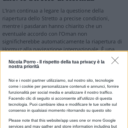
L’Iran continua a legare la questione della
riapertura dello Stretto a precise condizioni,
mentre i pasdaran hanno chiarito che un
eventuale accordo con l’Oman non
significherebbe automaticamente la riapertura di
Hormuz alla navigazione internazionale. È una
partita enorme, perché Hormuz non è un dettaglio
Nicola Porro -
Il rispetto della tua privacy è la
geografico qualsiasi. È uno dei principali snodi
nostra priorità
energetici del pianeta e qualsiasi limitazione alla
navigazione può avere conseguenze ben oltre il
Noi e i nostri partner utilizziamo, sul nostro sito, tecnologie
come i cookie per personalizzare contenuti e annunci, fornire
Medio Oriente
. Donald Trump, secondo quanto
funzionalità per social media e analizzare il nostro traffico.
riportato dal Wall Street Journal, starebbe
Facendo clic di seguito si acconsente all'utilizzo di questa
valutando persino la possibilità di dichiarare una
tecnologia. Puoi cambiare idea e modificare le tue scelte sul
vittoria sull’Iran senza necessariamente arrivare
consenso in qualsiasi momento ritornando su questo sito
subito a un accordo definitivo sul nucleare. Ma
Please note that this website/app uses one or more Google
anche in questo caso resta un problema: Teheran
services and may gather and store information including but