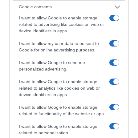
diversi,
ma in Medio Oriente finiscono
Google consents
inevitabilmente per intrecciarsi. Trump cerca una
I want to allow Google to enable storage
soluzione complessiva: fermare la guerra a Gaza,
related to advertising like cookies on web or
disarmare Hamas, avviare la ricostruzione e
device identifiers in apps.
contemporaneamente trovare una via d’uscita dal
I want to allow my user data to be sent to
confronto con l’Iran. Ma gli alleati e gli avversari
Google for online advertising purposes.
degli Stati Uniti continuano a mettere sul tavolo le
proprie condizioni. Israele dice: prima Hamas
I want to allow Google to send me
personalized advertising.
deve essere disarmata. L’Iran dice: prima devono
essere affrontate le condizioni poste da Teheran.
I want to allow Google to enable storage
related to analytics like cookies on web or
device identifiers in apps.
Hamas chiede agli Stati Uniti di fermare
Netanyahu. E
gli Stati Uniti cercano di tenere
I want to allow Google to enable storage
insieme una partita diplomatica
che, al
related to functionality of the website or app.
momento, appare tutt’altro che chiusa. Nel
I want to allow Google to enable storage
frattempo gli Houthi hanno attaccato le forze
related to personalization.