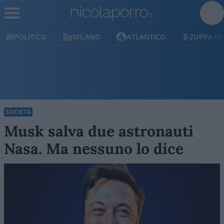
POLITICO
MILANO
ATLANTICO
ZUPPA DI
SOCIETÀ
Musk salva due astronauti
Nasa. Ma nessuno lo dice