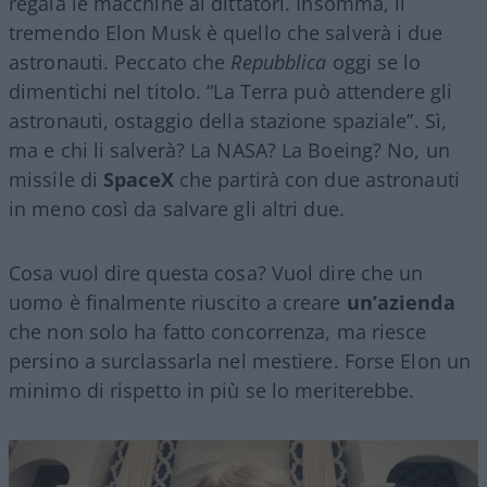
regala le macchine ai dittatori. Insomma, il
tremendo Elon Musk è quello che salverà i due
astronauti. Peccato che
Repubblica
oggi se lo
dimentichi nel titolo. “La Terra può attendere gli
astronauti, ostaggio della stazione spaziale”. Sì,
ma e chi li salverà? La NASA? La Boeing? No, un
missile di
SpaceX
che partirà con due astronauti
in meno così da salvare gli altri due.
Cosa vuol dire questa cosa? Vuol dire che un
uomo è finalmente riuscito a creare
un’azienda
che non solo ha fatto concorrenza, ma riesce
persino a surclassarla nel mestiere. Forse Elon un
minimo di rispetto in più se lo meriterebbe.
Video
Player