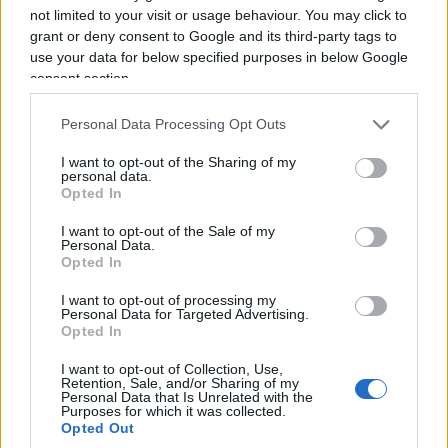
not limited to your visit or usage behaviour. You may click to
non sembra intenzionata a concedere facilmente
grant or deny consent to Google and its third-party tags to
ciò che Washington pretende.
use your data for below specified purposes in below Google
consent section.
Personal Data Processing Opt Outs
I want to opt-out of the Sharing of my
personal data.
Opted In
I want to opt-out of the Sale of my
Personal Data.
Opted In
I want to opt-out of processing my
Personal Data for Targeted Advertising.
Opted In
I want to opt-out of Collection, Use,
Due crisi, un’unica partita
Retention, Sale, and/or Sharing of my
Personal Data that Is Unrelated with the
Purposes for which it was collected.
Opted Out
Gaza e Iran sono formalmente due dossier