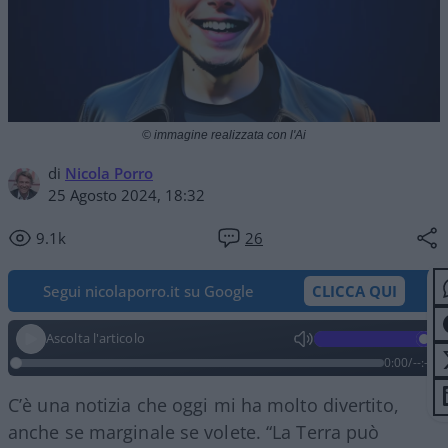
© immagine realizzata con l'Ai
di
Nicola Porro
25 Agosto 2024, 18:32
9.1k
26
Segui nicolaporro.it su Google
CLICCA QUI
Ascolta l'articolo
0:00
/
--:--
C’è una notizia che oggi mi ha molto divertito,
anche se marginale se volete. “La Terra può