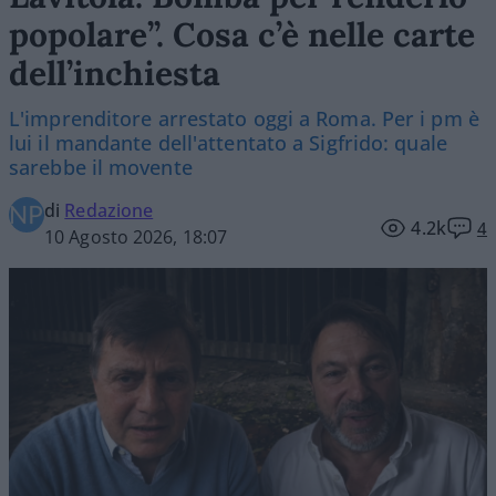
popolare”. Cosa c’è nelle carte
dell’inchiesta
L'imprenditore arrestato oggi a Roma. Per i pm è
lui il mandante dell'attentato a Sigfrido: quale
sarebbe il movente
di
Redazione
4.2k
4
10 Agosto 2026, 18:07