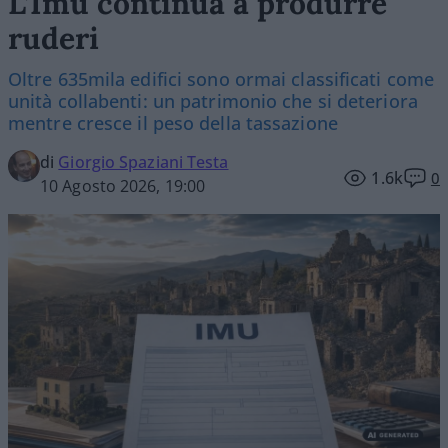
L’Imu continua a produrre
ruderi
Oltre 635mila edifici sono ormai classificati come
unità collabenti: un patrimonio che si deteriora
mentre cresce il peso della tassazione
di
Giorgio Spaziani Testa
1.6k
0
10 Agosto 2026, 19:00