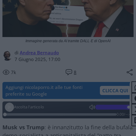
Immagine generata da AI tramite DALL·E di OpenAI
di
Andrea Bernaudo
7 Giugno 2025, 17:00
7k
8
Aggiungi nicolaporro.it alle tue fonti
CLICCA QUI
preferite su Google
Ascolta l'articolo
0:00
/
--:--
Musk vs Trump
: è innanzitutto la fine della bufala
demo-socialista a anticapitalista del “patto tra