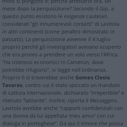
molti si pongono è: perché arrestarlo ora, un
mese dopo la perquisizione? Secondo il Gip, a
questo punto esistono le esigenze cautelari,
considerati “gli innumerevoli contatti” di Lavitola
in altri continenti (come peraltro dimostrato in
passato). La perquisizione avvenne il 4 luglio
proprio perché gli investigatori avevano scoperto
che era pronto a prendere un volo verso l’Africa.
“Ha interessi economici in Camerun, dove
potrebbe rifugiarsi”, si legge nell’ordinanza.
Proprio lì si troverebbe anche
Gomes Clesio
Tavares
, contro cui è stato spiccato un mandato
di cattura internazionale, dichiarato “irreperibile” e
ritenuto “latitante”. Inoltre, riporta il
Messaggero
,
Lavitola avrebbe anche “rapporti confidenziali con
una donna da lui appellata ‘meu amor’ con cui
dialoga in portoghese”. Da qui il timore che possa