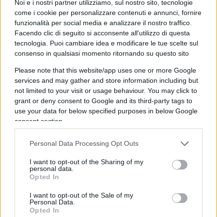
vengano formalmente classificati come unità
Noi e i nostri partner utilizziamo, sul nostro sito, tecnologie
come i cookie per personalizzare contenuti e annunci, fornire
collabenti.
funzionalità per social media e analizzare il nostro traffico.
Facendo clic di seguito si acconsente all'utilizzo di questa
tecnologia. Puoi cambiare idea e modificare le tue scelte sul
La politica non può continuare a
ignorare
che una
consenso in qualsiasi momento ritornando su questo sito
parte significativa del nostro patrimonio
immobiliare – spesso costituita da immobili di
Please note that this website/app uses one or more Google
services and may gather and store information including but
scarsissimo o nullo valore economico, situati in
not limited to your visit or usage behaviour. You may click to
aree ormai spopolate – continua a deteriorarsi e
grant or deny consent to Google and its third-party tags to
in casi sempre crescenti addirittura a divenire
use your data for below specified purposes in below Google
consent section.
fatiscente. Occorre salvare quella che dovrebbe
essere considerata a tutti gli effetti una risorsa
Personal Data Processing Opt Outs
nazionale. Servono politiche capaci di intervenire
su più fronti, dalle infrastrutture alla rigenerazione
I want to opt-out of the Sharing of my
personal data.
urbana, dalla riqualificazione al rilancio dei
Opted In
territori.
I want to opt-out of the Sale of my
Personal Data.
Opted In