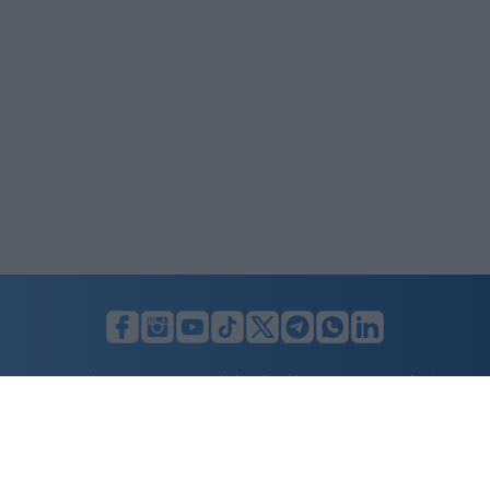
LUNIFIN S.r.l. a socio unico. Sede legale Milano, Largo F. Richini, 2/A,
20122 (MI), C.F./P.Iva en. 07174900154, REA cap. soc. euro 10.000,00
i.v.
Home
Advertising
Condizioni d’uso
Privacy Policy