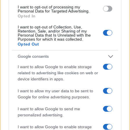
I want to opt-out of processing my
Personal Data for Targeted Advertising.
Opted In
I want to opt-out of Collection, Use,
Retention, Sale, and/or Sharing of my
Personal Data that Is Unrelated with the
Purposes for which it was collected.
Opted Out
Google consents
I want to allow Google to enable storage
related to advertising like cookies on web or
device identifiers in apps.
Ma è indispensabile affrontare anche
il nodo
dell’Imu
, una patrimoniale che, gravando ogni
I want to allow my user data to be sent to
anno su immobili spesso privi di qualsiasi
Google for online advertising purposes.
redditività, contribuisce ad accelerarne il degrado
I want to allow Google to send me
anziché favorirne il recupero.
personalized advertising.
I want to allow Google to enable storage