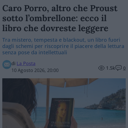
Caro Porro, altro che Proust
sotto l’ombrellone: ecco il
libro che dovreste leggere
Tra mistero, tempesta e blackout, un libro fuori
dagli schemi per riscoprire il piacere della lettura
senza pose da intellettuali
di
La Posta
1.5k
0
10 Agosto 2026, 20:00