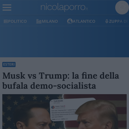
ICO
MILANO
ATLANTICO
ZUPPA DI PORRO
ESTERI
Musk vs Trump: la fine della
bufala demo-socialista