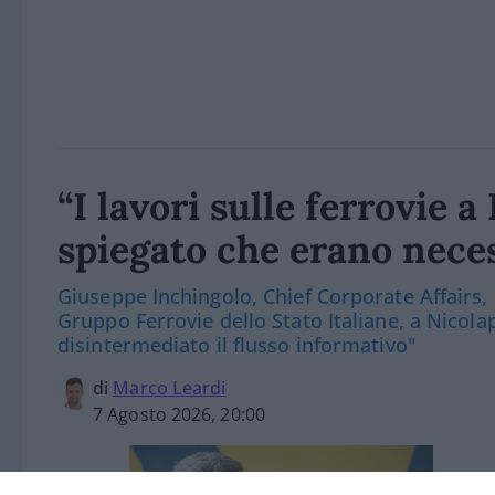
“I lavori sulle ferrovie 
spiegato che erano nece
Giuseppe Inchingolo, Chief Corporate Affairs,
Gruppo Ferrovie dello Stato Italiane, a Nicola
disintermediato il flusso informativo"
di
Marco Leardi
7 Agosto 2026, 20:00