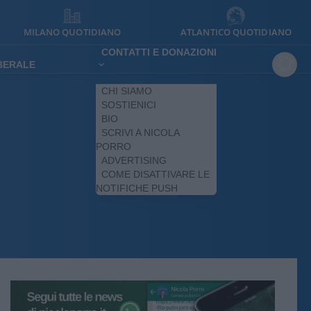
MILANO QUOTIDIANO
ATLANTICO QUOTIDIANO
CONTATTI E DONAZIONI
IBERALE
CHI SIAMO
SOSTIENICI
BIO
SCRIVI A NICOLA
PORRO
ADVERTISING
COME DISATTIVARE LE
NOTIFICHE PUSH