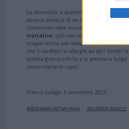
La domanda, a questo punto, è legittima: 
destino politico di un leader logorato e, f
clamoroso nella sicurezza?
Sacrificare N
trattativa
, utili non solo per tutelare la 
magari anche per temperare la reazione isr
che il conflitto si allarghi ad altri front
questa guerra infuria e si annuncia lunga 
comandante in capo?
Franco Lodige, 5 novembre 2023
#BENJAMIN NETANYAHU
#GUERRA ISRAELE