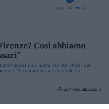
Leggi i commenti
a Firenze? Così abbiamo
ssari”
 Communication & Sustainability Officer del
porro.it: "La comunicazione digitale ha
22.4k
Visualizzazioni