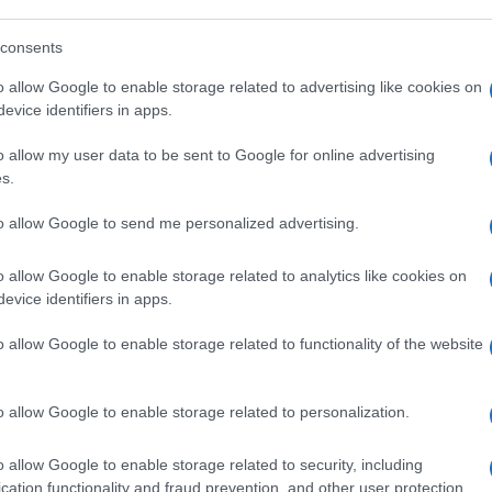
nitaria. Il leader di Ankara, non a caso,
ommessi da Israele e giura di trascinarlo
consents
che lo Stato ebraico, come la Russia del
o allow Google to enable storage related to advertising like cookies on
in, non riconosce).
evice identifiers in apps.
o allow my user data to be sent to Google for online advertising
s.
otesta davanti l’abitazione dello stesso
to allow Google to send me personalized advertising.
ostranti chiedono le
dimissioni
per
quanto
spauracchio politico di
Netanyahu
,
o allow Google to enable storage related to analytics like cookies on
ravolto dal gravissimo attentato organizzato
evice identifiers in apps.
incidente diplomatico, come quando ha
o allow Google to enable storage related to functionality of the website
ntrollo sulle attività jihadiste su esercito e
nuto informato. Subito dopo, il premier ha
tante l’installazione di un governo di unità
o allow Google to enable storage related to personalization.
erto dagli Usa (ieri è arrivata un’altra
o allow Google to enable storage related to security, including
u sta vivendo
un momento difficile
.
cation functionality and fraud prevention, and other user protection.