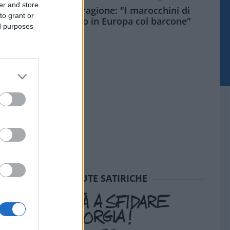
er and store
Meloni aveva ragione: "I marocchini di
to grant or
Ceuta sbarcano in Europa col barcone"
ed purposes
SEDUTE SATIRICHE