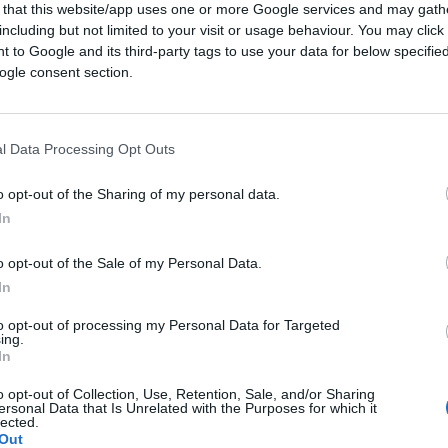
 that this website/app uses one or more Google services and may gath
including but not limited to your visit or usage behaviour. You may click 
 to Google and its third-party tags to use your data for below specifi
ogle consent section.
l Data Processing Opt Outs
o opt-out of the Sharing of my personal data.
CLICCA QUI
In
o opt-out of the Sale of my Personal Data.
In
0:00
/
--:--
to opt-out of processing my Personal Data for Targeted
 Erdogan
, ha annunciato che interromperà
ing.
no,
Benjamin Netanyahu
: “Non è più
In
o rinunciato a lui”, ha fatto sapere. Il
o opt-out of Collection, Use, Retention, Sale, and/or Sharing
ersonal Data that Is Unrelated with the Purposes for which it
l sultano, è l’ostinazione di Gerusalemme
lected.
Striscia di Gaza
, respingendo al mittente
Out