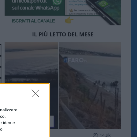
IL PIÙ LETTO DEL MESE
onalizzare
ico.
e idea e
to
ESTERI
14.9k