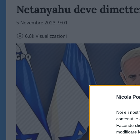
Netanyahu deve dimette
5 Novembre 2023, 9:01
6.8k
Visualizzazioni
Nicola Po
Noi e i nost
contenuti e 
Facendo clic
modificare l