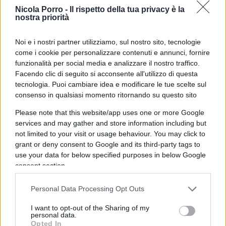
hanno segnato l’Ucraina, mentre l’Europa ha
Nicola Porro -
Il rispetto della tua privacy è la
nostra priorità
subito gli effetti collaterali della guerra, tra cui
rincari energetici e instabilità economica. Il
Noi e i nostri partner utilizziamo, sul nostro sito, tecnologie
sostegno occidentale a Kiev è stato giusto e
come i cookie per personalizzare contenuti e annunci, fornire
funzionalità per social media e analizzare il nostro traffico.
necessario per difendere il principio di
Facendo clic di seguito si acconsente all'utilizzo di questa
autodeterminazione,
ma ora è cruciale trovare
tecnologia. Puoi cambiare idea e modificare le tue scelte sul
una via d’uscita diplomatica
che garantisca la
consenso in qualsiasi momento ritornando su questo sito
sicurezza dell’Ucraina e stabilizzi la regione.
Please note that this website/app uses one or more Google
services and may gather and store information including but
not limited to your visit or usage behaviour. You may click to
Il presidente Donald Trump sta lavorando per una
grant or deny consent to Google and its third-party tags to
soluzione che porti alla fine della guerra.
use your data for below specified purposes in below Google
consent section.
Personal Data Processing Opt Outs
Nonostante la sinistra tenda a liquidare
Donald
Trump
come un pericolo per la democrazia,
I want to opt-out of the Sharing of my
personal data.
basandosi su pregiudizi ideologici e su una
Opted In