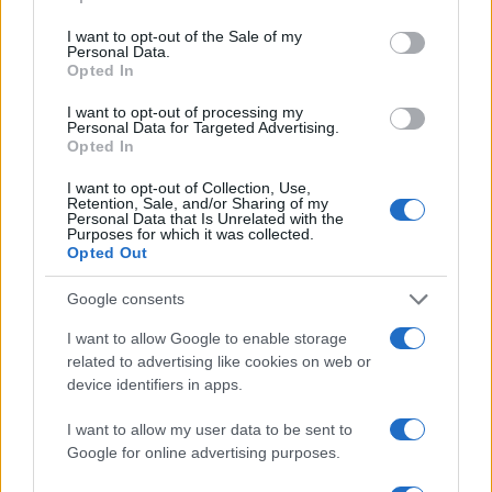
narrazione spesso influenzata dai media
I want to opt-out of the Sale of my
mainstream, i fatti dimostrano un quadro ben più
Personal Data.
Opted In
complesso e sfaccettato. Non si può ignorare
il
suo approccio pragmatico alla politica estera
,
I want to opt-out of processing my
Personal Data for Targeted Advertising.
che lo ha portato a esplorare soluzioni
Opted In
diplomatiche che i suoi predecessori non hanno
I want to opt-out of Collection, Use,
saputo o voluto perseguire.
Retention, Sale, and/or Sharing of my
Personal Data that Is Unrelated with the
Purposes for which it was collected.
Opted Out
Un esempio emblematico è
il dialogo diretto con
la Corea del Nord
, culminato negli incontri storici
Google consents
con Kim Jong-un. Per la prima volta un presidente
I want to allow Google to enable storage
americano ha intrapreso un confronto senza
related to advertising like cookies on web or
pregiudizi ideologici, cercando di disinnescare
device identifiers in apps.
una delle crisi internazionali più pericolose. Allo
I want to allow my user data to be sent to
stesso modo, Trump ha perseguito una politica di
Google for online advertising purposes.
disimpegno militare, opponendosi alle cosiddette