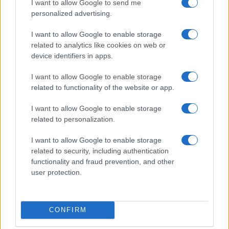
“guerre infinite” e promuovendo gli
Accordi di
I want to allow Google to send me
personalized advertising.
Abramo
, che hanno segnato un’importante svolta
nei rapporti tra Israele e diversi Paesi arabi.
I want to allow Google to enable storage
related to analytics like cookies on web or
device identifiers in apps.
Questi elementi dimostrano che la sua politica
I want to allow Google to enable storage
related to functionality of the website or app.
non è stata improntata al caos e all’autoritarismo,
come spesso dipinto dalla sinistra, ma piuttosto
a
I want to allow Google to enable storage
una forma di realismo politico
volta a garantire
related to personalization.
stabilità senza interventismi ideologici. La sua
I want to allow Google to enable storage
amministrazione ha quindi mostrato un volto
related to security, including authentication
diplomatico che, paradossalmente, si discosta
functionality and fraud prevention, and other
dalle accuse di unilateralismo e belligeranza che
user protection.
gli sono state spesso rivolte.
CONFIRM
La sua logica, pur legata anche a un ritorno