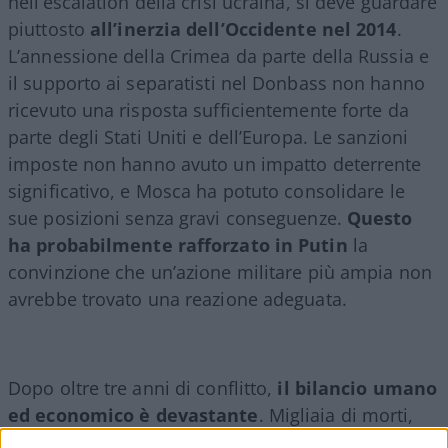
nell’escalation della crisi ucraina, si deve guardare
piuttosto
all’inerzia dell’Occidente nel 2014
.
L’annessione della Crimea da parte della Russia e
il supporto ai separatisti nel Donbass non hanno
ricevuto una risposta sufficientemente forte da
parte degli Stati Uniti e dell’Europa. Le sanzioni
imposte non hanno avuto un impatto deterrente
significativo, e Mosca ha potuto consolidare le
sue posizioni senza gravi conseguenze.
Questo
ha probabilmente rafforzato in Putin
la
convinzione che un’azione militare più ampia non
avrebbe trovato una reazione adeguata.
Dopo oltre tre anni di conflitto,
il bilancio umano
ed economico è devastante
. Migliaia di morti,
milioni di sfollati e una distruzione su larga scala