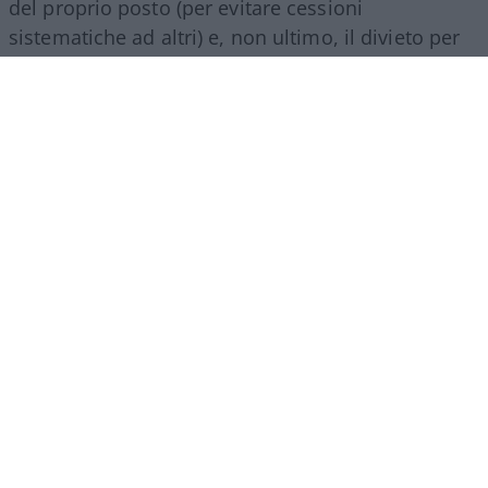
del proprio posto (per evitare cessioni
sistematiche ad altri) e, non ultimo, il divieto per
gli abbonati di indossare i colori della squadra
avversaria. Regole percepite da molti come troppo
invasive nei confronti di chi un titolo d’accesso lo
ha comunque pagato di tasca propria e che hanno
alimentato il sospetto (poi rivelatosi in parte
infondato) che il club potesse arrivare a ritirare
l’abbonamento nel corso della stessa stagione.