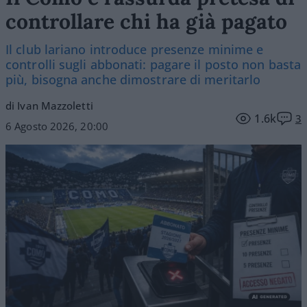
controllare chi ha già pagato
Il club lariano introduce presenze minime e
controlli sugli abbonati: pagare il posto non basta
più, bisogna anche dimostrare di meritarlo
di Ivan Mazzoletti
1.6k
3
6 Agosto 2026, 20:00