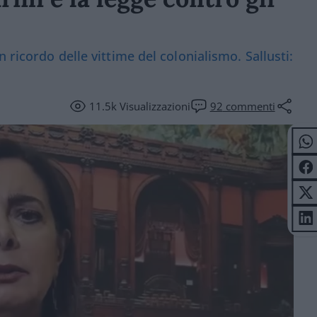
 ricordo delle vittime del colonialismo. Sallusti:
11.5k
Visualizzazioni
92
commenti