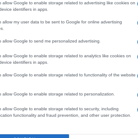
o allow Google to enable storage related to advertising like cookies on
tavano per la libertà e l’indipendenza”.
evice identifiers in apps.
 “macabri” su “omicidi di massa, sull’uso di
o”. Tutta un’altra storia, assicura Boldrini.
o allow my user data to be sent to Google for online advertising
s.
ascista per la particolare efferatezza del
to allow Google to send me personalized advertising.
o allow Google to enable storage related to analytics like cookies on
 Affile dedicato al generale Graziani, “che
evice identifiers in apps.
a di alcuni eccidi”, spiega Boldrini, “è
bblica di Salò e insieme ai nazisti
o allow Google to enable storage related to functionality of the website
. Fratoianni vorrebbe che sotto il monumento
ole. Il presidente dell’Anpi invece ritiene che
o allow Google to enable storage related to personalization.
”.
o allow Google to enable storage related to security, including
cation functionality and fraud prevention, and other user protection.
renza stampa,
clicca qui
.