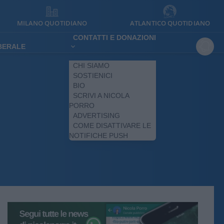
MILANO QUOTIDIANO
ATLANTICO QUOTIDIANO
CONTATTI E DONAZIONI
IBERALE
CHI SIAMO
SOSTIENICI
BIO
SCRIVI A NICOLA
PORRO
ADVERTISING
COME DISATTIVARE LE
NOTIFICHE PUSH