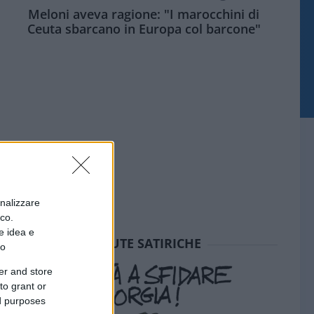
Meloni aveva ragione: "I marocchini di
Ceuta sbarcano in Europa col barcone"
onalizzare
ico.
e idea e
SEDUTE SATIRICHE
to
er and store
to grant or
ed purposes