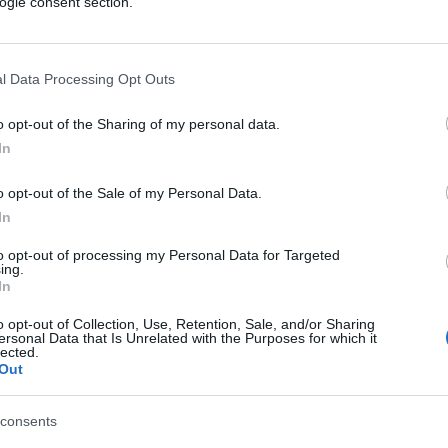
Avs), Riccardo Ricciardi (M5s), Silvano
ogle consent section.
 e l’immancabile
Gianfranco Pagliarulo
,
l Data Processing Opt Outs
o opt-out of the Sharing of my personal data.
rrebbe sottolineare e stigmatizzare le
In
 coloniale africano. Non si tratta di una
o opt-out of the Sale of my Personal Data.
a ha avvallato iniziative simili. E adesso
In
dello Stato, costringendo così gli italiani
giorno del ricordo. La data immaginata è
to opt-out of processing my Personal Data for Targeted
ing.
pia ricorre il lutto nazionale per il
In
ell’attentato al vicerè Rodolfo Graziani.
o opt-out of Collection, Use, Retention, Sale, and/or Sharing
i noi eravamo i colonizzatori e loro i
ersonal Data that Is Unrelated with the Purposes for which it
lected.
a, della Libia e della Somalia. Loro hanno
Out
ertà e della loro autodeterminazione.
ttomettersi a chi voleva piegarli a regole
consents
 istituire questa giornata è un modo per