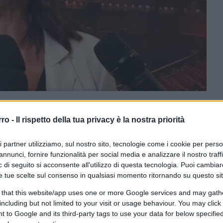
rro -
Il rispetto della tua privacy è la nostra priorità
ferite su Google
CLICCA QUI
ri partner utilizziamo, sul nostro sito, tecnologie come i cookie per pers
annunci, fornire funzionalità per social media e analizzare il nostro traff
0:00
/
--:--
 di seguito si acconsente all'utilizzo di questa tecnologia. Puoi cambiar
e tue scelte sul consenso in qualsiasi momento ritornando su questo si
 hanno presentato una proposta di legge per
 that this website/app uses one or more Google services and may gath
time del colonialismo italiano. Una iniziativa
including but not limited to your visit or usage behaviour. You may click 
dei Deputati con al tavolo l’ex presidente
 to Google and its third-party tags to use your data for below specifi