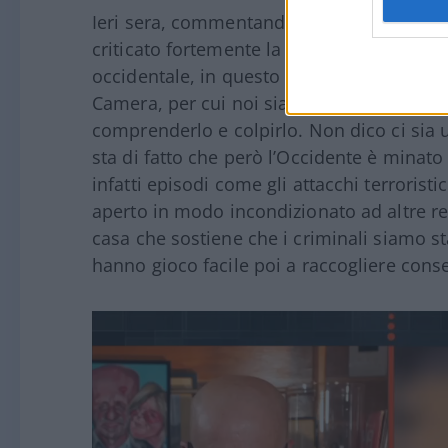
Ieri sera, commentando la notizia, il diret
criticato fortemente la proposta. “In Occid
occidentale, in questo caso anche anti-ita
Camera, per cui noi siamo il male assoluto
comprenderlo e colpirlo. Non dico ci sia
sta di fatto che però l’Occidente è minato
infatti episodi come gli attacchi terrorist
aperto in modo incondizionato ad altre rel
casa che sostiene che i criminali siamo sta
hanno gioco facile poi a raccogliere conse
Video
Player