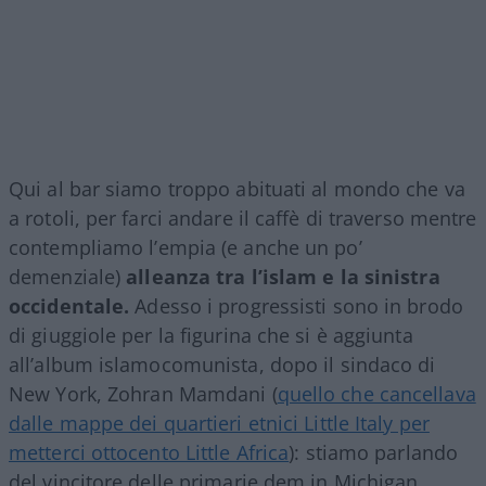
Qui al bar siamo troppo abituati al mondo che va
a rotoli, per farci andare il caffè di traverso mentre
contempliamo l’empia (e anche un po’
demenziale)
alleanza tra l’islam e la sinistra
occidentale.
Adesso i progressisti sono in brodo
di giuggiole per la figurina che si è aggiunta
all’album islamocomunista, dopo il sindaco di
New York, Zohran Mamdani (
quello che cancellava
dalle mappe dei quartieri etnici Little Italy per
metterci ottocento Little Africa
): stiamo parlando
del vincitore delle primarie dem in Michigan,