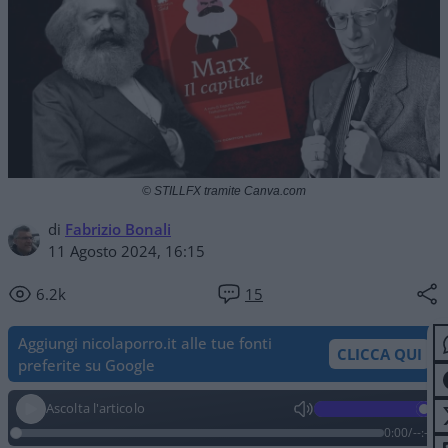
© STILLFX tramite Canva.com
di
Fabrizio Bonali
11 Agosto 2024, 16:15
6.2k
15
Aggiungi nicolaporro.it alle tue fonti
CLICCA QUI
preferite su Google
Ascolta l'articolo
0:00
/
--:--