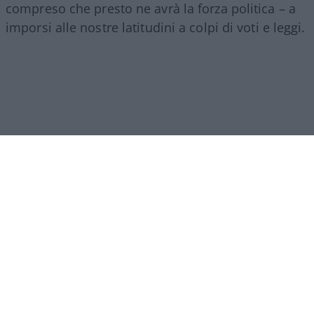
compreso che presto ne avrà la forza politica – a
imporsi alle nostre latitudini a colpi di voti e leggi.
Come aveva compreso qualche illustre studioso,
lo Stato liberale distrugge i presupposti sui quali
si fonda. Dicono siano gli effetti della