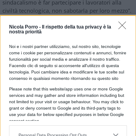
sindacalismo è far partecipare i lavoratori alla
civiltà tecnologica, non sabotarla per loro mezzo”.
Nicola Porro -
Il rispetto della tua privacy è la
nostra priorità
Evviva la libertà di ripubblicare i libri di
Marx
o di
Hitler
, ma vediamo se sia possibile superarne gli
Noi e i nostri partner utilizziamo, sul nostro sito, tecnologie
errori grossolani una volta per tutte, per non
come i cookie per personalizzare contenuti e annunci, fornire
funzionalità per social media e analizzare il nostro traffico.
ripetere gli orrori più lugubri della storia. Per dirla
Facendo clic di seguito si acconsente all'utilizzo di questa
all’anglosassone, se mi inganni una volta
tecnologia. Puoi cambiare idea e modificare le tue scelte sul
vergognati, ma se mi inganni la seconda … !
consenso in qualsiasi momento ritornando su questo sito
Please note that this website/app uses one or more Google
“Diamo addio al
semplicismo marxiano
: la voglia
services and may gather and store information including but
not limited to your visit or usage behaviour. You may click to
di sfruttare non appartiene a una ‘classe’ specifica,
grant or deny consent to Google and its third-party tags to
appartiene ad individui che si possono
use your data for below specified purposes in below Google
nascondere in ogni classe, ceto, gruppo, clan,
consent section.
partito, sindacato, corporazione, ente, gerarchia,
Personal Data Processing Opt Outs