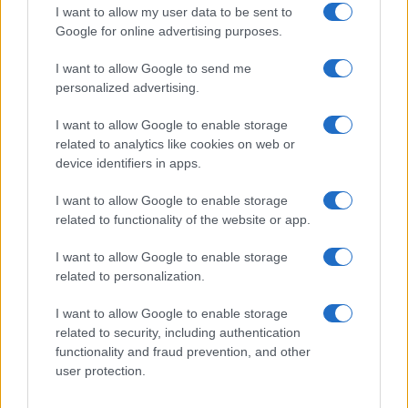
I want to allow my user data to be sent to
burocrazie
totalitarie
. La nemesi continua, sulle
Google for online advertising purposes.
spalle del “popolo”, ma sempre in nome del
“popolo”!
I want to allow Google to send me
personalized advertising.
Fabrizio Bonali, 11 agosto 2024
I want to allow Google to enable storage
related to analytics like cookies on web or
device identifiers in apps.
I want to allow Google to enable storage
Nicolaporro.it è anche su Whatsapp. È sufficiente
related to functionality of the website or app.
cliccare qui
per iscriversi al canale ed essere sempre
aggiornati (gratis).
I want to allow Google to enable storage
related to personalization.
#CARL MARX
I want to allow Google to enable storage
related to security, including authentication
functionality and fraud prevention, and other
15
user protection.
Leggi i commenti