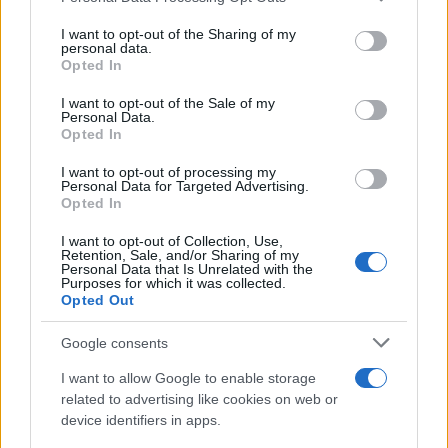
collegio, fazione, chiesa, setta, ufficio, clientela,
maggioranza, minoranza, famiglia. Mascherare
I want to opt-out of the Sharing of my
personal data.
tale realtà, dirottare l’attenzione tutta da una
Opted In
parte, voltare le spalle al resto, è terribilmente
I want to opt-out of the Sale of my
rischioso.
Lo sfruttamento del popolo
non è
Personal Data.
Opted In
solo quello che Marx immaginava con poca
fantasia e realismo anche minore: egli, si spera
I want to opt-out of processing my
Personal Data for Targeted Advertising.
senza volerlo, additando un’unica forma, rese le
Opted In
altre forme più aggressive perché non sorvegliate,
I want to opt-out of Collection, Use,
non avversate. Il comunismo sovietico senza
Retention, Sale, and/or Sharing of my
Personal Data that Is Unrelated with the
“classi”, ma con la sua
burocrazia
totalitaria
, la
Purposes for which it was collected.
sua crudeltà amministrativa, venne come nemesi”
Opted Out
[Ibid].
Google consents
I want to allow Google to enable storage
related to advertising like cookies on web or
E ancora oggi sono molti i Paesi in cui certe
device identifiers in apps.
dottrine giustificano e supportano regimi con