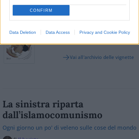
CONFIRM
SEDUTE SATIRICHE
Vignetta del 04/08/2026
Data Deletion
Data Access
Privacy and Cookie Policy
Vai all'archivio delle vignette
La sinistra riparta
dall’islamocomunismo
Ogni giorno un po' di veleno sulle cose del mondo