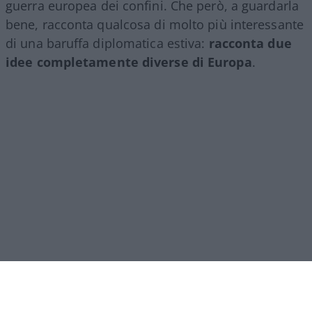
guerra europea dei confini. Che però, a guardarla
bene, racconta qualcosa di molto più interessante
di una baruffa diplomatica estiva:
racconta due
idee completamente diverse di Europa
.
Da una parte c’è
Giorgia Meloni
, che sostiene una