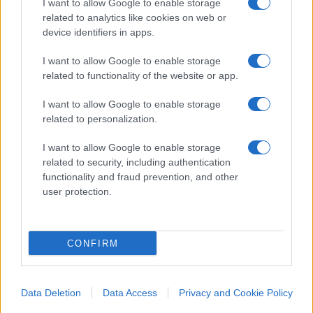
I want to allow Google to enable storage
related to analytics like cookies on web or
#EMMANUEL MACRON
#GIUSEPPE CRUCIANI
device identifiers in apps.
#ZANZARA
I want to allow Google to enable storage
related to functionality of the website or app.
2
I want to allow Google to enable storage
Leggi i commenti
related to personalization.
I want to allow Google to enable storage
related to security, including authentication
SEDUTE SATIRICHE
functionality and fraud prevention, and other
Vignetta del 07/08/2026
user protection.
CONFIRM
Vai all'archivio delle vignette
Data Deletion
Data Access
Privacy and Cookie Policy