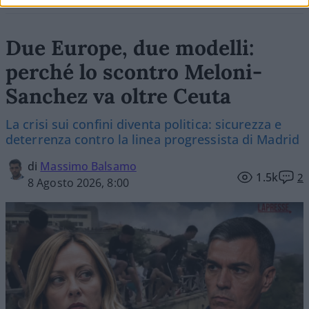
Due Europe, due modelli:
perché lo scontro Meloni-
Sanchez va oltre Ceuta
La crisi sui confini diventa politica: sicurezza e
deterrenza contro la linea progressista di Madrid
di
Massimo Balsamo
1.5k
2
8 Agosto 2026, 8:00