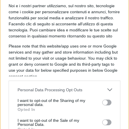
Noi e i nostri partner utilizziamo, sul nostro sito, tecnologie
come i cookie per personalizzare contenuti e annunci, fornire
funzionalità per social media e analizzare il nostro traffico.
Infine, ha espresso il suo sostegno per il
Facendo clic di seguito si acconsente all'utilizzo di questa
tecnologia. Puoi cambiare idea e modificare le tue scelte sul
calciatore della Juventus e della nazionale
consenso in qualsiasi momento ritornando su questo sito
francese
Adrien Rabiot
, che ha esortato i suoi
Please note that this website/app uses one or more Google
colleghi a concentrarsi sul gioco invece che sulle
services and may gather and store information including but
questioni politiche. “Voglio abbracciare un
not limited to your visit or usage behaviour. You may click to
giocatore della nazionale francese, Tal Rabiot, che
grant or deny consent to Google and its third-party tags to
molti conoscono, che gioca nella Juventus, il
use your data for below specified purposes in below Google
consent section.
quale ha detto ‘pensiamo a giocare, lasciamo
perdere il voto’. Lo traduco, non ci rompete il
Personal Data Processing Opt Outs
c**** con le minchiate sulla Le Pen, qui
I want to opt-out of the Sharing of my
dobbiamo giocare il campionato europeo di calcio
personal data.
e giustamente la Federazione Italiana di Calcio
Opted In
dice ai calciatori che vanno in conferenza stampa
I want to opt-out of the Sale of my
Personal Data.
‘di politica non si parla, non ci rompete i cog***