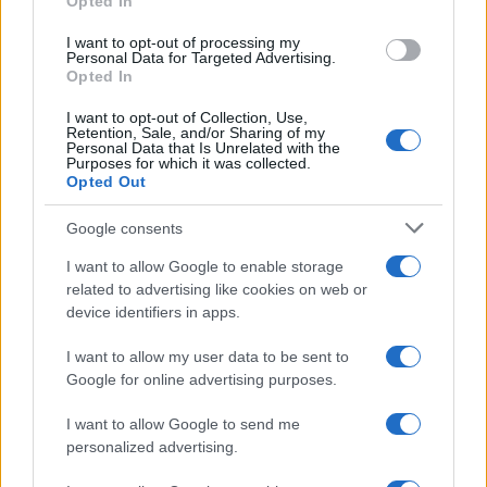
Opted In
con queste str**** e puntiamo a giocare
l’europeo.”
I want to opt-out of processing my
Personal Data for Targeted Advertising.
Opted In
I want to opt-out of Collection, Use,
Retention, Sale, and/or Sharing of my
Personal Data that Is Unrelated with the
Purposes for which it was collected.
Opted Out
Google consents
I want to allow Google to enable storage
related to advertising like cookies on web or
device identifiers in apps.
I want to allow my user data to be sent to
Google for online advertising purposes.
Nicolaporro.it è anche su Whatsapp. È
I want to allow Google to send me
sufficiente
cliccare qui
per iscriversi al canale ed
personalized advertising.
essere sempre aggiornati (gratis)