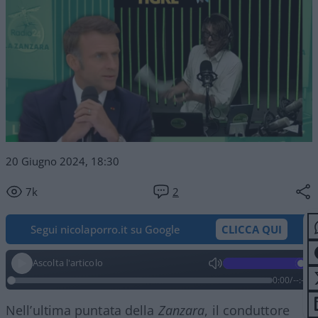
20 Giugno 2024, 18:30
7k
2
Segui nicolaporro.it su Google
CLICCA QUI
Ascolta l'articolo
0:00
/
--:--
Nell’ultima puntata della
Zanzara
, il conduttore