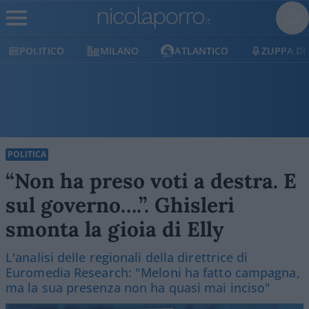
ICO
MILANO
ATLANTICO
ZUPPA DI PORRO
POLITICA
“Non ha preso voti a destra. E
sul governo….”. Ghisleri
smonta la gioia di Elly
L'analisi delle regionali della direttrice di
Euromedia Research: "Meloni ha fatto campagna,
ma la sua presenza non ha quasi mai inciso"