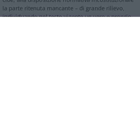
la parte ritenuta mancante – di grande rilievo,
individuando nel testo vigente un vero e proprio
vulnus di natura costituzionale. Infatti, la citata
legge n. 237 del 2012 attribuiva al Guardasigilli un
ruolo esclusivo, ma non fissava tempi stringenti,
non regolava adeguatamente l’eventuale inerzia e
non imponeva di rendere esplicite e controllabili
le ragioni di un diniego.