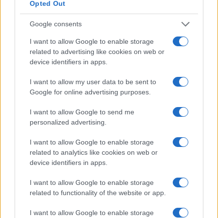
Opted Out
precisa: “La scelta di Emiliano di non ricandidarsi
ha generato una discontinuità nella continuità”.
Google consents
I want to allow Google to enable storage
Nessun test nazionale
related to advertising like cookies on web or
device identifiers in apps.
Per la sondaggista, queste elezioni non dicono
I want to allow my user data to be sent to
quasi nulla sul 2027: “Non è stato un test
Google for online advertising purposes.
nazionale significativo.
Meloni ha fatto
campagna, ma la sua presenza non ha quasi
I want to allow Google to send me
personalized advertising.
mai inciso
. Le persone hanno votato come tutti si
aspettavano». Nemmeno i grandi temi nazionali
I want to allow Google to enable storage
hanno spostato consensi in modo determinante:
related to analytics like cookies on web or
device identifiers in apps.
“In Campania l’abolizione del reddito di
cittadinanza forse ha pesato. Ma quando
I want to allow Google to enable storage
un’elezione prende una piega locale, certi temi
related to functionality of the website or app.
nazionali è meglio non cavalcarli”.
I want to allow Google to enable storage