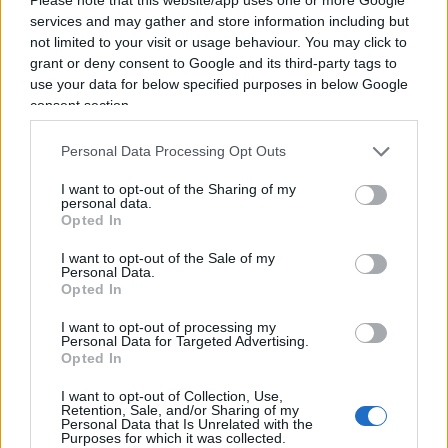
preferenze di Zaia. E questo nonostante il
services and may gather and store information including but
centrodestra abbia perso 400 mila voti rispetto
not limited to your visit or usage behaviour. You may click to
alle precedenti regionali”. Il dato più
grant or deny consent to Google and its third-party tags to
impressionante riguarda il Carroccio: “Rispetto al
use your data for below specified purposes in below Google
consent section.
2020 ha duplicato i voti, addirittura triplicati
rispetto alle europee del 2024”.
Personal Data Processing Opt Outs
I want to opt-out of the Sharing of my
Puglia: “Discontinuità nella
personal data.
Opted In
continuità”
I want to opt-out of the Sale of my
Personal Data.
Opted In
Un altro caso interessante è la Puglia, dove
I want to opt-out of processing my
Antonio Decaro
nonostante l’altissima astensione
Personal Data for Targeted Advertising.
ha migliorato i risultati del centrosinistra: “È
Opted In
l’unico governatore vincente ad aver aumentato i
I want to opt-out of Collection, Use,
voti in assoluto. Emiliano ne prese 760 mila,
Retention, Sale, and/or Sharing of my
Personal Data that Is Unrelated with the
Decaro 830 mila”. La Ghisleri individua una chiave
Purposes for which it was collected.