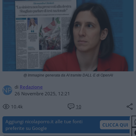
@ Immagine generata da AI tramite DALL·E di OpenAI
di
Redazione
26 Novembre 2025, 12:21
10.4k
10
Aggiungi nicolaporro.it alle tue fonti
CLICCA QUI
preferite su Google