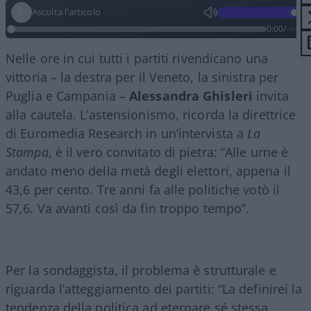
Ascolta l'articolo
0:00
/
--:--
Nelle ore in cui tutti i partiti rivendicano una
vittoria – la destra per il Veneto, la sinistra per
Puglia e Campania –
Alessandra Ghisleri
invita
alla cautela. L’astensionismo, ricorda la direttrice
di Euromedia Research in un’intervista a
La
Stampa
, è il vero convitato di pietra: “Alle urne è
andato meno della metà degli elettori, appena il
43,6 per cento. Tre anni fa alle politiche votò il
57,6. Va avanti così da fin troppo tempo”.
Per la sondaggista, il problema è strutturale e
riguarda l’atteggiamento dei partiti: “La definirei la
tendenza della politica ad eternare sé stessa.