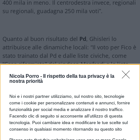
400 mila in meno. Il centrodestra invece, regionali
su regionali, guadagna 250 mila voti”.
Quanto al buon risultato del
Pd
, Ghisleri lo
attribuisce alle dinamiche locali: “Il voto per Fico è
stato trainato dal Pd e dalle liste civiche, come
“Casa riformista” del sindaco Manfredi e le liste
collegate a De Luca”.
Nicola Porro -
Il rispetto della tua privacy è la
nostra priorità
Veneto: Zaia doppia e triplica i
Noi e i nostri partner utilizziamo, sul nostro sito, tecnologie
voti della Lega
come i cookie per personalizzare contenuti e annunci, fornire
funzionalità per social media e analizzare il nostro traffico.
Scenario opposto in Veneto, dove l’effetto Zaia
Facendo clic di seguito si acconsente all'utilizzo di questa
tecnologia. Puoi cambiare idea e modificare le tue scelte sul
resta decisivo: “La Lega e la coalizione sono
consenso in qualsiasi momento ritornando su questo sito
andate bene soprattutto grazie alle oltre 200 mila
Please note that this website/app uses one or more Google