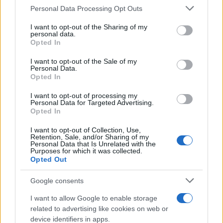
Personal Data Processing Opt Outs
I want to opt-out of the Sharing of my
personal data.
Ma qui, in particolare, ha offerto
una inquietante
Opted In
chiave di lettura la brava Rita Cavallaro
, che si
I want to opt-out of the Sale of my
occupa da tempo del caso di Garlasco, usando
Personal Data.
Opted In
parole nette come fili a piombo: “Il caso si è
risolto – ha esordito la giornalista -. Adesso quello
I want to opt-out of processing my
Personal Data for Targeted Advertising.
che resta cos’è: un accanimento , un non voler
Opted In
ammettere di aver sbagliato e il fatto che di mezzo
I want to opt-out of Collection, Use,
c’è entrata la politica (il riferimento ad alcuni
Retention, Sale, and/or Sharing of my
Personal Data that Is Unrelated with the
esponenti del governo è evidente). Perché
Purposes for which it was collected.
Opted Out
diciamolo: nel momento in cui la politica ha fatto
un assist a questa famiglia, i magistrati non
Google consents
vogliono tornare indietro, proprio nel momento in
I want to allow Google to enable storage
cui la questione giustizia pesa.”
related to advertising like cookies on web or
device identifiers in apps.