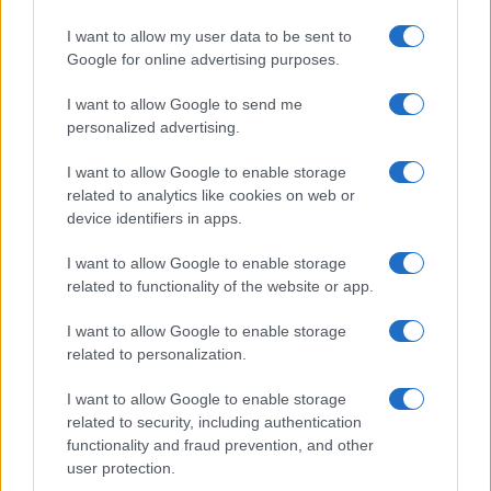
Che dire, come spesso sostenne un grande
deus
I want to allow my user data to be sent to
ex machina
della prima Repubblica, “a pensar
Google for online advertising purposes.
male si fa peccato, ma spesso ci si azzecca”. Tanto
ci si azzecca, passateci l’espressione, che i giudici
I want to allow Google to send me
personalized advertising.
del Tribunale d’Appello hanno già deciso il da
farsi, ben prima del termine di sessanta giorni che
I want to allow Google to enable storage
si erano dati:
i bambini restano nella struttura
related to analytics like cookies on web or
device identifiers in apps.
“protetta”
, al riparo dal precedente stile di vita
adottato dai genitori, che tante angustie ha creato
I want to allow Google to enable storage
nella mente di benpensanti di questo disgraziato
related to functionality of the website or app.
Paese. Quindi, niente Natale con i tuoi per le tre
I want to allow Google to enable storage
innocenti creature, immolate sull’altare d
i un
related to personalization.
sistema di tutela dei minori
che personalmente,
e non solo in questo caso, mi fa orrore.
I want to allow Google to enable storage
related to security, including authentication
functionality and fraud prevention, and other
user protection.