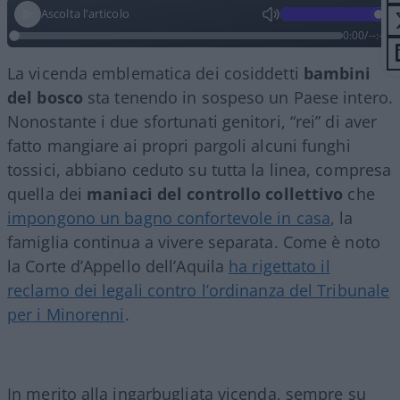
Ascolta l'articolo
0:00
/
--:--
La vicenda emblematica dei cosiddetti
bambini
del bosco
sta tenendo in sospeso un Paese intero.
Nonostante i due sfortunati genitori, “rei” di aver
fatto mangiare ai propri pargoli alcuni funghi
tossici, abbiano ceduto su tutta la linea, compresa
quella dei
maniaci del controllo collettivo
che
impongono un bagno confortevole in casa
, la
famiglia continua a vivere separata. Come è noto
la Corte d’Appello dell’Aquila
ha rigettato il
reclamo dei legali contro l’ordinanza del Tribunale
per i Minorenni
.
In merito alla ingarbugliata vicenda, sempre su