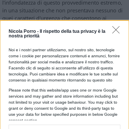
l’infondatezza di questo provvedimento estremo,
in una situazione che non presentava nessuno di
quei caratteri d’urgenza che consentono ai
Tribunali minorili di intervenire in tempi
Nicola Porro -
Il rispetto della tua privacy è la
rapidissimi. D’altronde, mi domando se non sia
nostra priorità
piuttosto contraddittorio, proprio rispetto al
necessario carattere d’urgenza, essere intervenuti
Noi e i nostri partner utilizziamo, sul nostro sito, tecnologie
dopo quasi un anno e mezzo dalla prima
come i cookie per personalizzare contenuti e annunci, fornire
funzionalità per social media e analizzare il nostro traffico.
segnalazione
effettuata a seguito della citata
Facendo clic di seguito si acconsente all'utilizzo di questa
intossicazione da funghi. Se infatti erano stati
tecnologia. Puoi cambiare idea e modificare le tue scelte sul
rilevati tutta una serie di gravi vulnus nella
consenso in qualsiasi momento ritornando su questo sito
condizione degli stessi bambini, questo drastico
Please note that this website/app uses one or more Google
intervento a scoppio molto ritardato non trova
services and may gather and store information including but
not limited to your visit or usage behaviour. You may click to
alcuna giustificazione, al pari di quella misteriosa
grant or deny consent to Google and its third-party tags to
ragione che impedisce ai giudici di rimandare a
use your data for below specified purposes in below Google
casa i tre minori, consentendo loro almeno di
consent section.
passare il Natale coi propri genitori.