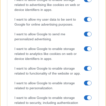
Penso proprio di sì. Anche su questo, bisogna
related to advertising like cookies on web or
device identifiers in apps.
notare una gigantesca ipocrisia della politica. Le
esigenze di custodia cautelare vanno sempre
I want to allow my user data to be sent to
ponderate con attenzione. Capisco gli abusi di chi
Google for online advertising purposes.
in passato si è servito dell’immunità, però oggi il
I want to allow Google to send me
pendolo è tutto dalla parte della magistratura con
personalized advertising.
il massimo del consenso dell’opinione pubblica e
dei giornali.
I want to allow Google to enable storage
related to analytics like cookies on web or
device identifiers in apps.
Dunque?
I want to allow Google to enable storage
related to functionality of the website or app.
In questa condizione le guarentigie servono,
perché è impossibile non nutrire una certa
I want to allow Google to enable storage
related to personalization.
preoccupazione rispetto a talune inchieste. Non
tutti i magistrati sono scrupolosi e attenti come
I want to allow Google to enable storage
Carlo Nordio a Venezia, sempre per restare al
related to security, including authentication