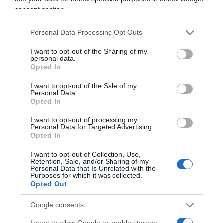
consent section.
e qualche potere in più. Uno, comunque, è
incredibilmente forte. Mi riferisco alla possibilità
Personal Data Processing Opt Outs
di commissariare un’azienda, o un suo ramo, se
esiste il sospetto che abbia corrotto. Sulla carta,
I want to opt-out of the Sharing of my
personal data.
tutti applaudono, ma questa è una delle più
Opted In
grosse violazioni al diritto d’impresa e alla
I want to opt-out of the Sale of my
proprietà che si possa immaginare. Un giorno,
Personal Data.
Opted In
quando Cantone sarà sostituito, qualcun altro si
ritroverà ad avere in mano un potere così senza
I want to opt-out of processing my
Personal Data for Targeted Advertising.
alcun bilanciamento.
Opted In
I want to opt-out of Collection, Use,
A proposito di Mose. La Giunta per le
Retention, Sale, and/or Sharing of my
Personal Data that Is Unrelated with the
Autorizzazioni della Camera ha votato per
Purposes for which it was collected.
Opted Out
l’arresto di Giancarlo Galan. Scontato che
finirà nello stesso modo in Aula?
Google consents
I want to allow Google to enable storage