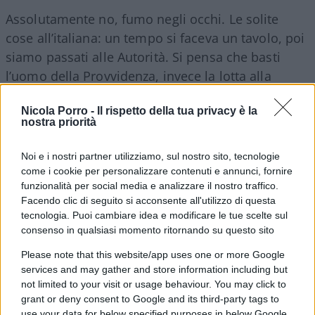
Assolutamente no, fumo negli occhi. Le solite
cose all’italiana: un tempo si faceva un tavolo, poi
siamo passati alle Autorità. Si pensa che basti
l’uomo della Provvidenza, invece la lotta alla
corruzione si combatte con minore presenza dello
Nicola Porro -
Il rispetto della tua privacy è la
Stato.
nostra priorità
Non è detto, poi, che i Garanti risultino
Noi e i nostri partner utilizziamo, sul nostro sito, tecnologie
come i cookie per personalizzare contenuti e annunci, fornire
sempre efficaci. Ad esempio, dov’era l’Autorità
funzionalità per social media e analizzare il nostro traffico.
per la vigilanza sulle Opere pubbliche mentre
Facendo clic di seguito si acconsente all'utilizzo di questa
a Venezia procedevano a rilento (e male) i
tecnologia. Puoi cambiare idea e modificare le tue scelte sul
lavori delle barriere antinondazione?
consenso in qualsiasi momento ritornando su questo sito
Please note that this website/app uses one or more Google
services and may gather and store information including but
not limited to your visit or usage behaviour. You may click to
Cantone, peraltro, si trovava a dovere guidare la
grant or deny consent to Google and its third-party tags to
stessa Autorità con le medesime persone di prima
use your data for below specified purposes in below Google