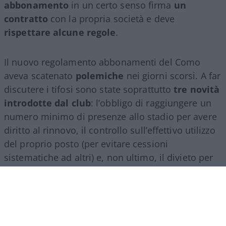
abbonamento
in un certo senso firma
un
contratto
con la propria società e deve
rispettare alcune regole
.
Il nuovo regolamento abbonamenti del Como
aveva scatenato
polemiche
nei giorni scorsi. A far
discutere i tifosi sono state soprattutto
tre novità
introdotte dal club
: l’obbligo di raggiungere un
numero minimo di presenze allo stadio per avere
diritto al rinnovo, il controllo sull’effettivo utilizzo
del proprio posto (per evitare cessioni
sistematiche ad altri) e, non ultimo, il divieto per
gli abbonati di indossare i colori della squadra
avversaria. Regole percepite da molti come troppo
invasive nei confronti di chi un titolo d’accesso lo
ha comunque pagato di tasca propria e che hanno
alimentato il sospetto (poi rivelatosi in parte