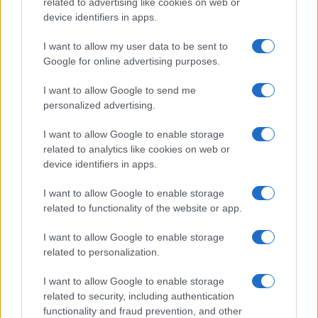
related to advertising like cookies on web or
speculatore.
device identifiers in apps.
I want to allow my user data to be sent to
Google for online advertising purposes.
I want to allow Google to send me
personalized advertising.
I want to allow Google to enable storage
related to analytics like cookies on web or
device identifiers in apps.
I want to allow Google to enable storage
related to functionality of the website or app.
I want to allow Google to enable storage
related to personalization.
C’è poi
un tema di principio
: l’abbonamento è un
contratto, non una proprietà piena ed è dunque
I want to allow Google to enable storage
legittimo che preveda condizioni d’uso, comprese
related to security, including authentication
functionality and fraud prevention, and other
quelle legate al rinnovo. Ma la libertà contrattuale