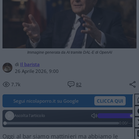
Immagine generata da AI tramite DAL-E di OpenAI
di
Il barista
26 Aprile 2026, 9:00
7.7k
82
Segui nicolaporro.it su Google
CLICCA QUI
Ascolta l'articolo
0:00
/
--:--
Oggi al bar siamo mattinieri ma abbiamo le