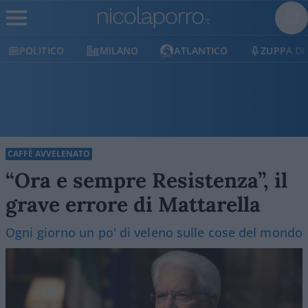
CO
MILANO
ATLANTICO
ZUPPA DI PORRO
CAFFÈ AVVELENATO
“Ora e sempre Resistenza”, il
grave errore di Mattarella
Ogni giorno un po' di veleno sulle cose del mondo