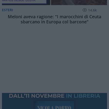
ESTERI
14.6k
Meloni aveva ragione: "I marocchini di Ceuta
sbarcano in Europa col barcone"