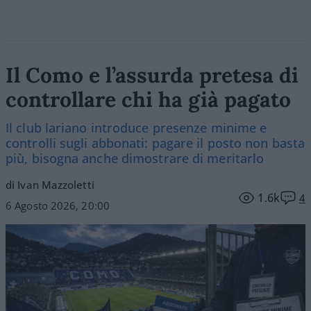
Il Como e l’assurda pretesa di
controllare chi ha già pagato
Il club lariano introduce presenze minime e
controlli sugli abbonati: pagare il posto non basta
più, bisogna anche dimostrare di meritarlo
di Ivan Mazzoletti
1.6k
4
6 Agosto 2026, 20:00