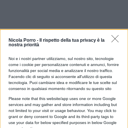
Nicola Porro -
Il rispetto della tua privacy è la
nostra priorità
Noi e i nostri partner utilizziamo, sul nostro sito, tecnologie
come i cookie per personalizzare contenuti e annunci, fornire
funzionalità per social media e analizzare il nostro traffico.
Facendo clic di seguito si acconsente all'utilizzo di questa
tecnologia. Puoi cambiare idea e modificare le tue scelte sul
Il secondary ticket a prezzo maggiorato
non è un
consenso in qualsiasi momento ritornando su questo sito
dettaglio marginale
: distorce il sistema di prezzi
pensato per premiare la fedeltà. Se chi ha un
Please note that this website/app uses one or more Google
services and may gather and store information including but
abbonamento scontato può rivenderlo a prezzo
not limited to your visit or usage behaviour. You may click to
pieno proprio sulle partite più richieste, il
grant or deny consent to Google and its third-party tags to
vantaggio economico pensato per il tifoso diventa
use your data for below specified purposes in below Google