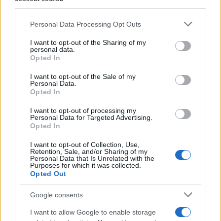
consent section.
uno strumento di arbitraggio nelle mani di pochi e
la società perde ricavi che altrimenti incasserebbe
Personal Data Processing Opt Outs
direttamente attraverso la vendita ufficiale dei
biglietti. Da questo punto di vista, il tentativo di
I want to opt-out of the Sharing of my
personal data.
tutelarsi può essere comprensibile.
Opted In
I want to opt-out of the Sale of my
Personal Data.
Il chiarimento di Suwarso attenua la misura, ma
Opted In
non ne cambia la sostanza
: una soglia rigida di
I want to opt-out of processing my
assenze — tre, secondo la prima formulazione —
Personal Data for Targeted Advertising.
continua a non distinguere tra chi specula
Opted In
sistematicamente rivendendo il proprio posto ai
I want to opt-out of Collection, Use,
match più attesi e chi, semplicemente, non può
Retention, Sale, and/or Sharing of my
Personal Data that Is Unrelated with the
essere presente per lavoro, salute o altri impegni
Purposes for which it was collected.
Opted Out
legittimi. Perdere il diritto di rinnovo è una
sanzione meno drastica del ritiro immediato, ma
Google consents
resta comunque una sanzione e il rischio è che
I want to allow Google to enable storage
colpisca il tifoso onesto tanto quanto lo