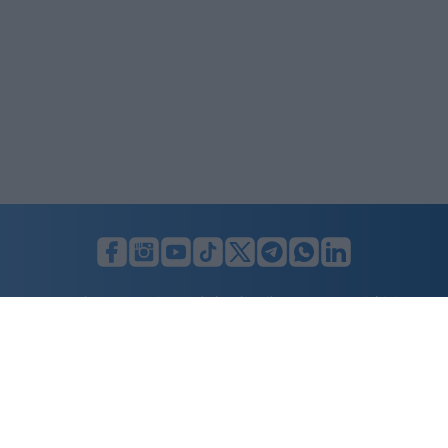
LUNIFIN S.r.l. a socio unico. Sede legale Milano, Largo F. Richini, 2/A,
20122 (MI), C.F./P.Iva en. 07174900154, REA cap. soc. euro 10.000,00
i.v.
Home
Advertising
Condizioni d’uso
Privacy Policy
Cookie policy
Cambia il consenso ai cookie
Dichiarazione di accessibilità