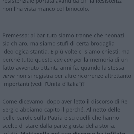
resistenziale portata avanti da chi la Resistenza
non l’ha vista manco col binocolo.
Premessa: al bar tuto siamo tranne che neonazi,
sia chiaro, ma siamo stufi di certa brodaglia
ideologica stantia. E più volte ci siamo chiesti: ma
perché tutto questo
can can p
er la memoria di un
fatto avvenuto ottanta anni fa, quando la stessa
verve
non si registra per altre ricorrenze altrettanto
importanti (vedi l’Unità d’Italia”)?
Come dicevamo, dopo aver letto il discorso di Re
Sergio abbiamo capito il perché. Al netto delle
belle parole sulla Patria e su quelli che hanno
scelto di stare dalla parte giusta della storia,
infatti,
Mattarella nel suo discorso ha infilato