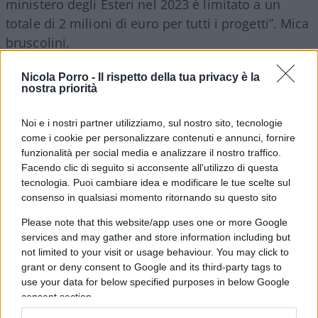
ministero degli Esteri nel 2023 è limitato a un
totale di 2 milioni di euro per tutti i progetti”. Mica
bruscolini.
Nicola Porro -
Il rispetto della tua privacy è la
Non è ben chiaro a chi andranno i fondi. Anche se
nostra priorità
la
Comunità di Sant’Egidio
, per quanto riguarda
le operazioni di terra, sembra confermare
Noi e i nostri partner utilizziamo, sul nostro sito, tecnologie
come i cookie per personalizzare contenuti e annunci, fornire
l’introito: “Nell’ambito di un rapporto che esiste da
funzionalità per social media e analizzare il nostro traffico.
tanti anni con lo Stato tedesco – fa sapere – è
Facendo clic di seguito si acconsente all'utilizzo di questa
stato firmato un nuovo accordo che servirà a
tecnologia. Puoi cambiare idea e modificare le tue scelte sul
sostenere i nostri progetti di accoglienza e
consenso in qualsiasi momento ritornando su questo sito
integrazione
dei migranti già arrivati sul territorio
Please note that this website/app uses one or more Google
italiano, non per il salvataggio in mare”.
services and may gather and store information including but
not limited to your visit or usage behaviour. You may click to
grant or deny consent to Google and its third-party tags to
Lo stupore del governo
use your data for below specified purposes in below Google
consent section.