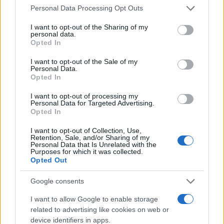
Personal Data Processing Opt Outs
L’uscita del ministero guidato dalla Verde
Annalena Baerbock ha ovviamente scatenato il
I want to opt-out of the Sharing of my
personal data.
putiferio in Italia. Prima il ministro
Matteo
Opted In
Piantedosi
ha precisato di non sapere “nulla” di
I want to opt-out of the Sale of my
un simile progetto. Le agenzie parlano di un
Personal Data.
Opted In
finanziamento da centinaia di migliaia di euro. “Mi
stupisco – ha aggiunto Piantedosi – che il governo
I want to opt-out of processing my
Personal Data for Targeted Advertising.
tedesco abbia questi obiettivi di proiettare la sua
Opted In
generosità sul territorio nazionale, io suggerirei di
I want to opt-out of Collection, Use,
farlo sul proprio territorio”. Già, perché in questo
Retention, Sale, and/or Sharing of my
Personal Data that Is Unrelated with the
modo Berlino avrebbe la botte piena e la moglie
Purposes for which it was collected.
ubriaca: si lava la coscienza sui salvataggi in mare
Opted Out
finanziando le Ong, ma poi si guarda bene
Google consents
dall’accogliere sul proprio territorio i migranti che
quelle stesse
Ong
scaricano sulle coste italiane.
I want to allow Google to enable storage
related to advertising like cookies on web or
“Grande stupore” viene espresso anche da fonti di
device identifiers in apps.