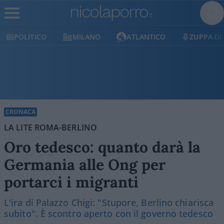
MILANO
ATLANTICO
ZUPPA DI PORRO
E
CRONACA
LA LITE ROMA-BERLINO
Oro tedesco: quanto darà la
Germania alle Ong per
portarci i migranti
L'ira di Palazzo Chigi: "Stupore, Berlino chiarisca
subito". È scontro aperto con il governo tedesco