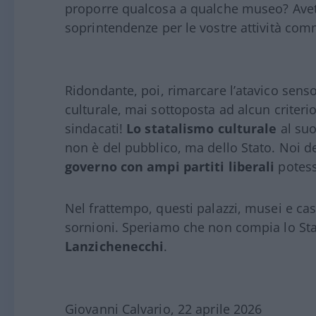
proporre qualcosa a qualche museo? Avete
soprintendenze per le vostre attività com
Ridondante, poi, rimarcare l’atavico sens
culturale, mai sottoposta ad alcun criteri
sindacati!
Lo statalismo culturale
al suo
non è del pubblico, ma dello Stato. Noi d
governo con ampi partiti liberali
potess
Nel frattempo, questi palazzi, musei e cast
sornioni. Speriamo che non compia lo Stat
Lanzichenecchi
.
Giovanni Calvario, 22 aprile 2026