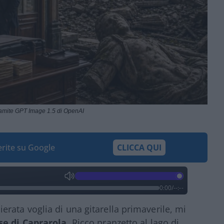
ramite GPT Image 1.5 di OpenAI
ferite su Google
CLICCA QUI
0:00
/
--:--
ata voglia di una gitarella primaverile, mi
se di Caprarola.
Ricco pranzetto al lago di