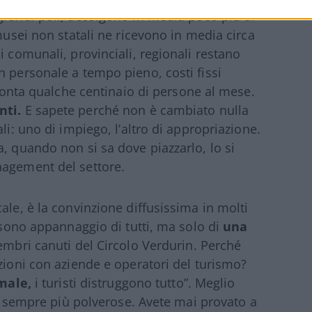
grandi poli, accolgono in media poco più di
 musei non statali ne ricevono in media circa
i comunali, provinciali, regionali restano
n personale a tempo pieno, costi fissi
, conta qualche centinaio di persone al mese.
nti.
E sapete perché non è cambiato nulla
li: uno di impiego, l’altro di appropriazione.
, quando non si sa dove piazzarlo, lo si
nagement del settore.
ale, è la convinzione diffusissima in molti
n sono appannaggio di tutti, ma solo di
una
membri canuti del Circolo Verdurin. Perché
zioni con aziende e operatori del turismo?
 male,
i turisti distruggono tutto”. Meglio
che sempre più polverose. Avete mai provato a