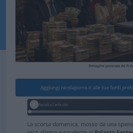
Immagine generata da AI t
Aggiungi nicolaporro.it alle tue fonti pre
Ascolta l'articolo
La scorsa domenica, mosso da una spensier
reco allegro e gaudente al
Palazzo Farne