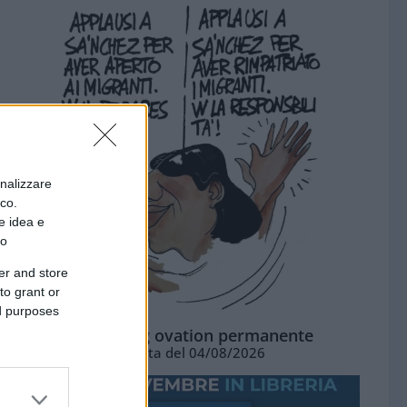
onalizzare
ico.
e idea e
to
er and store
to grant or
ed purposes
La standing ovation permanente
Vignetta del 04/08/2026