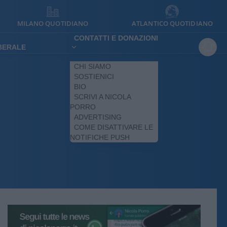
MILANO QUOTIDIANO
ATLANTICO QUOTIDIANO
CONTATTI E DONAZIONI
IBERALE
CHI SIAMO
SOSTIENICI
BIO
SCRIVI A NICOLA
PORRO
ADVERTISING
COME DISATTIVARE LE
NOTIFICHE PUSH