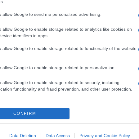
s.
ostruito un modello in cui i partiti non
to allow Google to send me personalized advertising.
 ma attraverso il controllo capillare degli
alti. Il posto nell’ente comunale, nel museo
o allow Google to enable storage related to analytics like cookies on
a funzione tecnica: era moneta di scambio
evice identifiers in apps.
onfiati strutturalmente, dove il numero dei
o allow Google to enable storage related to functionality of the website
so, non di efficienza.
o allow Google to enable storage related to personalization.
dello di gestione del patrimonio pubblico
liardi di euro per il solo Ministero della
o allow Google to enable storage related to security, including
ionali), con un incasso annuale derivante
cation functionality and fraud prevention, and other user protection.
te/costi è meno di 1 a 9. Per ogni euro che i
nove per gestirli.
CONFIRM
Data Deletion
Data Access
Privacy and Cookie Policy