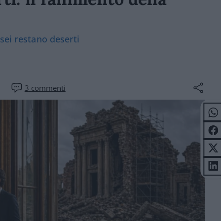
sei restano deserti
3
commenti