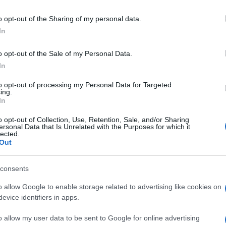
ben delineato da decine di catenelle. Non sia
o opt-out of the Sharing of my personal data.
riva così alla porta d’uscita e tanti saluti.
In
incio a chiedermi
quanto costi a noi
 così sottoutilizzato e per il 70% non
o opt-out of the Sale of my Personal Data.
ra i costosissimi siti web del Ministero della
In
 avendo personalità giuridica propria,
to opt-out of processing my Personal Data for Targeted
i è traccia di un bilancio pubblico.
ing.
In
tatori è resa palese. Strano. Non serve
luogo del genere vive in un baratro di
o opt-out of Collection, Use, Retention, Sale, and/or Sharing
ersonal Data that Is Unrelated with the Purposes for which it
immediata la classica rimostranza:
“Ma è un
lected.
Out
to ciò che è pubblico deve essere gestito
che possa rinverdire l’interesse sullo spazio
consents
o allow Google to enable storage related to advertising like cookies on
evice identifiers in apps.
 questo male
o allow my user data to be sent to Google for online advertising