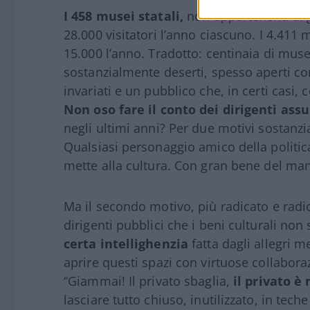
I 458 musei statali,
non appartenenti ai 
28.000 visitatori l’anno ciascuno. I 4.411
15.000 l’anno. Tradotto: centinaia di muse
sostanzialmente deserti, spesso aperti co
invariati e un pubblico che, in certi casi
Non oso fare il conto dei dirigenti assu
negli ultimi anni? Per due motivi sostanzia
Qualsiasi personaggio amico della politica
mette alla cultura. Con gran bene del ma
Ma il secondo motivo, più radicato e radic
dirigenti pubblici che i beni culturali no
certa intellighenzia
fatta dagli allegri 
aprire questi spazi con virtuose collabora
“Giammai! Il privato sbaglia,
il privato è
lasciare tutto chiuso, inutilizzato, in te