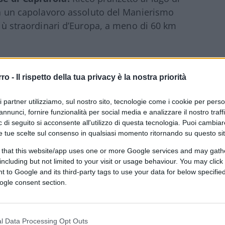
e a un capolavoro assoluto del Manierismo
 più straordinari d’Europa, a meno di 60 km
rro -
Il rispetto della tua privacy è la nostra priorità
lietto, tre addetti tra biglietteria e strappo,
 terra è chiuso per l’80%
, al netto di due
ri partner utilizziamo, sul nostro sito, tecnologie come i cookie per pers
nche sulle pareti. Non demordiamo,
annunci, fornire funzionalità per social media e analizzare il nostro traff
 di seguito si acconsente all'utilizzo di questa tecnologia. Puoi cambiar
ioiello incredibile di architettura, che
e tue scelte sul consenso in qualsiasi momento ritornando su questo si
ano inferiore inaccessibile. Saliamo al
iana appesa e ben avvizzita, illuminazione
 that this website/app uses one or more Google services and may gath
including but not limited to your visit or usage behaviour. You may click 
 col pubblico, qua e là un inserviente.
 to Google and its third-party tags to use your data for below specifi
zzati. Arriviamo così a sette. Un ricco
ogle consent section.
iano terzo e quarto anch’essi chiusi.
 (da quanti giardinieri?), ma ovviamente si
l Data Processing Opt Outs