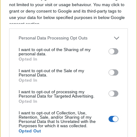
not limited to your visit or usage behaviour. You may click to
Palazzo Chigi da una parte e la Corte dei conti
grant or deny consent to Google and its third-party tags to
dall’altra. La questione riguarda qualcosa di assai
use your data for below specified purposes in below Google
meno spettacolare, ma molto più importante:
consent section.
come rendere lo Stato capace di decidere e,
Personal Data Processing Opt Outs
contemporaneamente, capace di controllare se
stesso.
I want to opt-out of the Sharing of my
personal data.
Opted In
I want to opt-out of the Sale of my
Personal Data.
Opted In
I want to opt-out of processing my
Personal Data for Targeted Advertising.
Opted In
I want to opt-out of Collection, Use,
Retention, Sale, and/or Sharing of my
Personal Data that Is Unrelated with the
Purposes for which it was collected.
Opted Out