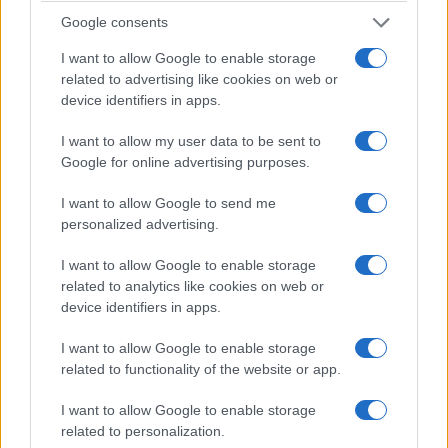
Google consents
Forse è proprio questa l’occasione che resta
I want to allow Google to enable storage
ancora da cogliere.
Fare della Corte non un
related to advertising like cookies on web or
ostacolo all’amministrazione, ma una
device identifiers in apps.
moderna infrastruttura della buona
I want to allow my user data to be sent to
amministrazione
: più veloce nei giudizi, più forte
Google for online advertising purposes.
nell’analisi dei dati, più chiara nel distinguere
I want to allow Google to send me
l’errore dall’illecito e più comprensibile persino ai
personalized advertising.
cittadini.
I want to allow Google to enable storage
related to analytics like cookies on web or
Perché chi amministra in buona fede deve poter
device identifiers in apps.
firmare senza paura.
Ma chi paga le tasse deve
poter dormire altrettanto tranquillo
, sapendo
I want to allow Google to enable storage
related to functionality of the website or app.
che qualcuno continua a controllare come
vengono spesi i suoi soldi. Machiavelli,
I want to allow Google to enable storage
probabilmente, avrebbe capito anche questo.
related to personalization.