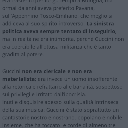
era trasferito per lungo tempo a Bologna, ma
ormai da anni aveva preferito Pavana,
sull’Appennino Tosco-Emiliano, che meglio si
addiceva al suo spirito introverso.
La sinistra
politica aveva sempre tentato di inseguirlo
,
ma in realtà ne era intimorita, perché Guccini non
era coercibile all’ottusa militanza che è tanto
gradita al potere.
Guccini
non era clericale e non era
materialista
; era invece un uomo insofferente
alla retorica e refrattario alle banalità, sospettoso
sui privilegi e irritato dall’ipocrisia.
Inutile disquisire adesso sulla qualità intrinseca
della sua musica: Guccini è stato soprattutto un
cantastorie nostro e nostrano, popolano e nobile
insieme, che ha toccato le corde di almeno tre