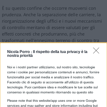
È su questo confine che occorre muoversi con
prudenza. Anche la separazione delle carriere, la
riorganizzazione degli uffici e i nuovi meccanismi
di controllo meritano di essere valutati per gli
effetti concreti che produrranno, più che
trasformati nell’ennesimo terreno di scontro tra
Governo e magistratura.
Con una cautela in più
:
Nicola Porro -
Il rispetto della tua privacy è la
ogni riforma di un organo di controllo dovrebbe
nostra priorità
rafforzarne non soltanto l’efficienza, ma anche
l’indipendenza e la percezione di indipendenza,
Noi e i nostri partner utilizziamo, sul nostro sito, tecnologie
perché l’autorevolezza di chi controlla dipende
come i cookie per personalizzare contenuti e annunci, fornire
funzionalità per social media e analizzare il nostro traffico.
anche dalla distanza che mantiene da chi è
Facendo clic di seguito si acconsente all'utilizzo di questa
chiamato a controllare.
tecnologia. Puoi cambiare idea e modificare le tue scelte sul
consenso in qualsiasi momento ritornando su questo sito
Sarebbe infatti un errore raccontare questa
Please note that this website/app uses one or more Google
riforma come una partita con due squadre
:
services and may gather and store information including but