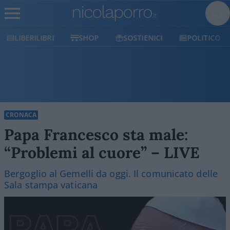
SHOP
SOSTIENICI
POLITICO
MILANO
CRONACA
Papa Francesco sta male:
“Problemi al cuore” – LIVE
Bergoglio al Gemelli da oggi. Il comunicato delle
Sala stampa vaticana