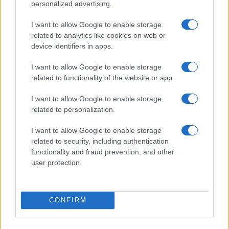
Vai all'archivio delle vignette
personalized advertising.
I want to allow Google to enable storage
related to analytics like cookies on web or
device identifiers in apps.
I want to allow Google to enable storage
Tutta la differenza tra Ceuta e
related to functionality of the website or app.
l’emigrazione italiana negli
I want to allow Google to enable storage
related to personalization.
Usa
I want to allow Google to enable storage
Non si tratta di negare il diritto d’asilo a chi ne ha
related to security, including authentication
titolo, ma di riconoscere che una parte di chi
functionality and fraud prevention, and other
entra irregolarmente porta violenza
user protection.
di Teresa Casamichela
1.5k
2
8 Agosto 2026, 15:57
CONFIRM