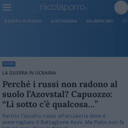
ORRO
ECONOMIA
LIBERILIBRI
SHOP
SOST
ESTERI
LA GUERRA IN UCRAINA
Perché i russi non radono al
suolo l’Azovstal? Capuozzo:
“Lì sotto c’è qualcosa…”
Partito l'assalto russo all'acciaieria dove è
asserragliato il Battaglione Azov. Ma Putin non fa