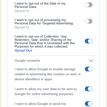
I want to opt-out of the Sale of my
“moneta di scambio”. Qualcosa “di più prezioso”,
Personal Data.
Opted In
come la presenza i americani o inglesi che non
dovrebbero essere all’Azovstal.
I want to opt-out of processing my
Personal Data for Targeted Advertising.
Opted In
#AZOVSTAL
#BATTAGLIONE AZOV
#RUSSIA
I want to opt-out of Collection, Use,
#UCRAINA
Retention, Sale, and/or Sharing of my
Personal Data that Is Unrelated with the
Purposes for which it was collected.
Opted Out
44
Leggi i commenti
Google consents
I want to allow Google to enable storage
related to advertising like cookies on web or
SEDUTE SATIRICHE
device identifiers in apps.
Vignetta del 07/08/2026
I want to allow my user data to be sent to
Google for online advertising purposes.
I want to allow Google to send me