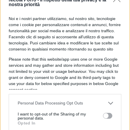
essere troppo anche per un autocrate come lui.
nostra priorità
Chissà, forse tenere in piedi l’
Azovstal
serve per
“ricostruire” dopo una industria in quella che sarà
Noi e i nostri partner utilizziamo, sul nostro sito, tecnologie
d’ora in poi una città russa. O forse, come ipotizza
come i cookie per personalizzare contenuti e annunci, fornire
funzionalità per social media e analizzare il nostro traffico.
Toni Capuozzo, potrebbe esserci dell’altro. Cosa?
Facendo clic di seguito si acconsente all'utilizzo di questa
“Ieri è uscita una delegazione dell’Azov a
tecnologia. Puoi cambiare idea e modificare le tue scelte sul
parlamentare – si chiede il giornalista – ma non
consenso in qualsiasi momento ritornando su questo sito
essendoci più civili, cosa trattiene i russi dal fare
Please note that this website/app uses one or more Google
tabula rasa
? E cosa trattano i miliziani?”. La
services and may gather and store information including but
risposta, non certificata, potrebbe essere questa:
not limited to your visit or usage behaviour. You may click to
grant or deny consent to Google and its third-party tags to
“La voce più volte ripetuta è che lì sotto potrebbe
use your data for below specified purposes in below Google
esserci un laboratorio chimico e decine di uomini
consent section.
che non sono ucraini, e che sarebbero occidentali.
Potrebbe essere una voce messa in giro dalla
Personal Data Processing Opt Outs
propaganda russa, ovviamente…”.
I want to opt-out of the Sharing of my
personal data.
Opted In
Però, dice Capuozzo, potrebbe esserci una