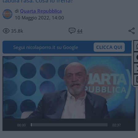
tabula rasa. Cosa lo frena?
di
Quarta Repubblica
10 Maggio 2022, 14:00
35.8k
44
Segui nicolaporro.it su Google
CLICCA QUI
Video
Player
00:00
02:37