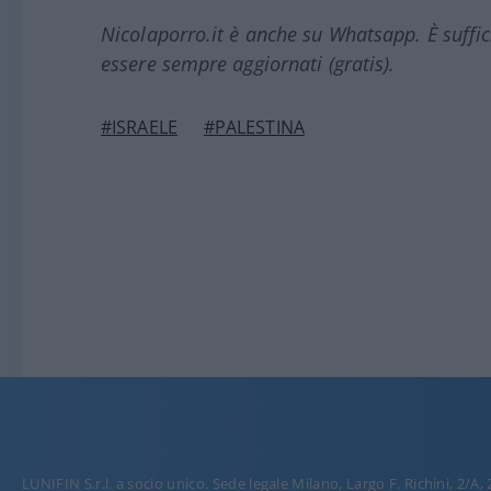
Nicolaporro.it è anche su Whatsapp. È suffi
essere sempre aggiornati (gratis).
#ISRAELE
#PALESTINA
LUNIFIN S.r.l. a socio unico. Sede legale Milano, Largo F. Richini, 2/A,