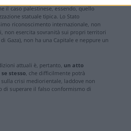
turo”. In tale ultima fattispecie può
e il caso palestinese, essendo, quello
zazione statuale tipica. Lo Stato
ssimo riconoscimento internazionale, non
, non esercita sovranità sui propri territori
 di Gaza), non ha una Capitale e neppure un
izioni attuali è, pertanto,
un atto
 se stesso
, che difficilmente potrà
vi sulla crisi mediorientale, laddove non
 di superare il falso conformismo di