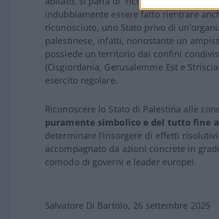
abitato, si parla di “riconoscimento prema
indubbiamente essere fatto rientrare anch
riconosciuto, uno Stato privo di un’organiz
palestinese, infatti, nonostante un ampi
possiede un territorio dai confini condivisi
(Cisgiordania, Gerusalemme Est e Striscia
esercito regolare.
Riconoscere lo Stato di Palestina alle cond
puramente simbolico e del tutto fine a
determinare l’insorgere di effetti risoluti
accompagnato da azioni concrete in grado
comodo di governi e leader europei.
Salvatore Di Bartolo, 26 settembre 2025