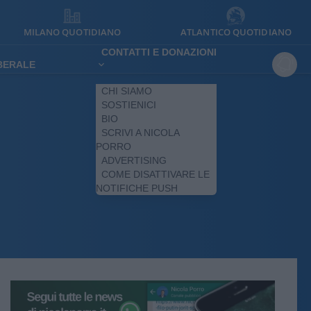
MILANO QUOTIDIANO
ATLANTICO QUOTIDIANO
CONTATTI E DONAZIONI
IBERALE
CHI SIAMO
SOSTIENICI
BIO
SCRIVI A NICOLA
PORRO
ADVERTISING
COME DISATTIVARE LE
NOTIFICHE PUSH