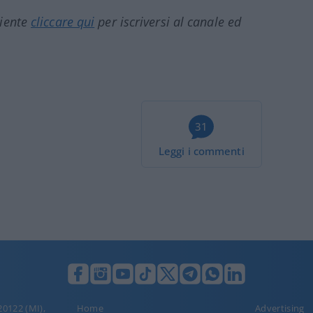
ciente
cliccare qui
per iscriversi al canale ed
31
Leggi i commenti
 20122 (MI),
Home
Advertising