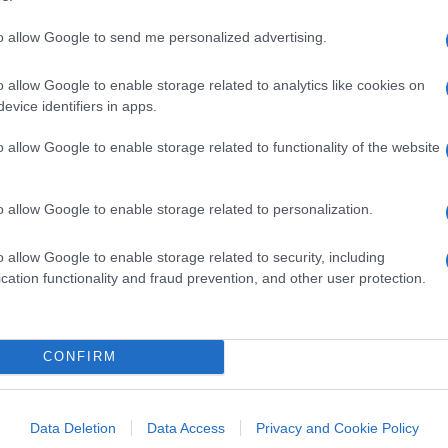
siderata tale dalla comunità internazionale.
to allow Google to send me personalized advertising.
o allow Google to enable storage related to analytics like cookies on
evice identifiers in apps.
amo la Palestina, a due condizioni”
o allow Google to enable storage related to functionality of the website
nto atto politico unilaterale non soggetto a
o allow Google to enable storage related to personalization.
semplicemente la volontà politica dello Stato
o allow Google to enable storage related to security, including
oni con lo Stato riconosciuto. Purtuttavia,
cation functionality and fraud prevention, and other user protection.
fficiente
perché un soggetto possa essere
ste, infatti, se controlla stabilmente un
e istituzioni di governo capaci di esercitare
CONFIRM
 riconoscimento avviene prima che il nuovo
oni di fatto per l’acquisto della personalità
e l’effettivo controllo di un territorio
Data Deletion
Data Access
Privacy and Cookie Policy