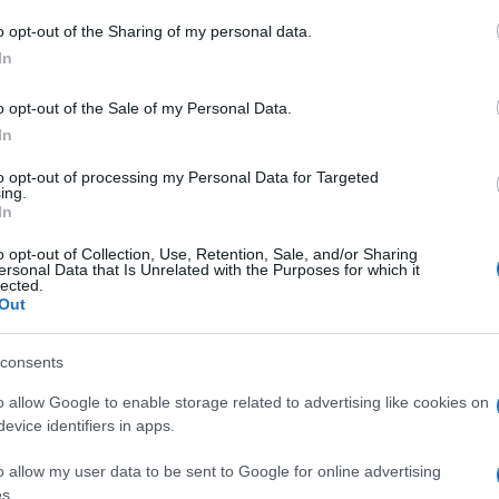
nte la Palestina come uno Stato sono stati,
o opt-out of the Sharing of my personal data.
ufficialmente per aumentare la
pressione
In
jamin Netanyahu. L’obiettivo dichiarato
a presentare il proprio riconoscimento,
o opt-out of the Sale of my Personal Data.
l’isolare a livello internazionale il governo
In
prima possibile un accordo che possa tener
to opt-out of processing my Personal Data for Targeted
e Stati”
.
ing.
In
o opt-out of Collection, Use, Retention, Sale, and/or Sharing
ersonal Data that Is Unrelated with the Purposes for which it
me prese di posizione di numerosi Paesi
lected.
Out
ue ad assumere
un valore assai
ell’ambito del diritto internazionale, infatti,
consents
elementi fondamentali: una popolazione
o allow Google to enable storage related to advertising like cookies on
rno effettivo in grado di esercitare la
evice identifiers in apps.
ione con altri Stati. Tali elementi
o e devono necessariamente coesistere
o allow my user data to be sent to Google for online advertising
s.