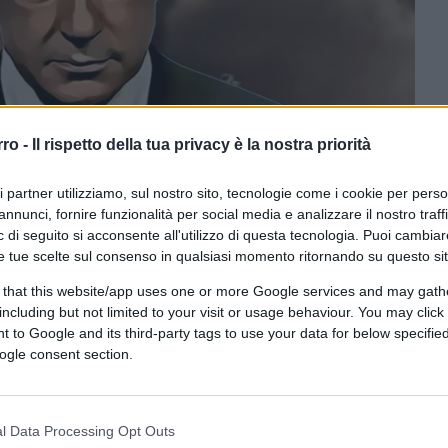
rro -
Il rispetto della tua privacy è la nostra priorità
ri partner utilizziamo, sul nostro sito, tecnologie come i cookie per pers
ramite Canva.com
annunci, fornire funzionalità per social media e analizzare il nostro traff
 di seguito si acconsente all'utilizzo di questa tecnologia. Puoi cambiar
e tue scelte sul consenso in qualsiasi momento ritornando su questo si
CLICCA QUI
 that this website/app uses one or more Google services and may gath
including but not limited to your visit or usage behaviour. You may click 
 to Google and its third-party tags to use your data for below specifi
ogle consent section.
0:00
/
--:--
rosegue spedita la corsa forsennata al
a
. Gli ultimi due grandi paesi europei, in
l Data Processing Opt Outs