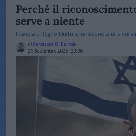
Perchè il riconoscimento
serve a niente
Francia e Regno Unito si uniscono a una cors
di
Salvatore Di Bartolo
26 Settembre 2025, 20:00