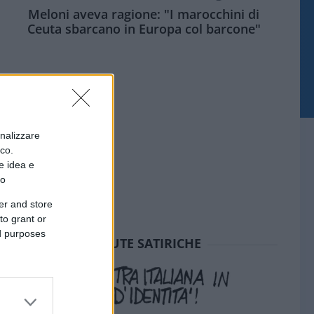
Meloni aveva ragione: "I marocchini di
Ceuta sbarcano in Europa col barcone"
onalizzare
ico.
e idea e
to
er and store
to grant or
ed purposes
SEDUTE SATIRICHE