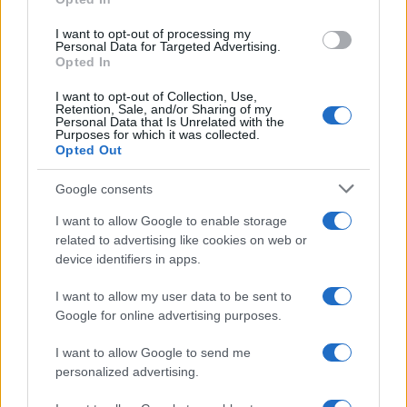
In realtà, come ben sa chi si prende la briga di
leggere i numeri di una pandemia a bassa letalità
I want to opt-out of processing my
Personal Data for Targeted Advertising.
relativa, l’andamento delle varie curve – contagi,
Opted In
ospedalizzazioni e decessi – di gran parte dei
I want to opt-out of Collection, Use,
Paesi occidentali sembra assolutamente
Retention, Sale, and/or Sharing of my
Personal Data that Is Unrelated with the
prescindere dalle citate misure, le quali possono
Purposes for which it was collected.
Opted Out
aver solo rallentato la diffusione del virus in una
prima fase, ma non lo hanno certamente
Google consents
bloccato. Così come non lo hanno bloccato le
I want to allow Google to enable storage
vaccinazioni di massa
. Eclatante in questo caso
related to advertising like cookies on web or
l’esempio della eretica Svezia, la quale ha seguito
device identifiers in apps.
sin dal principio i dettami di un’altra “scienza”,
I want to allow my user data to be sent to
non chiudendo nulla e conseguendo risultati ben
Google for online advertising purposes.
più lusinghieri dei nostri.
I want to allow Google to send me
personalized advertising.
#GREEN PASS
#LIBERTÀ
#MARIO DRAGHI
#RESTRIZIONI