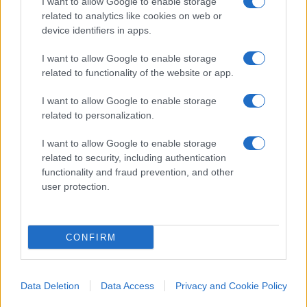
I want to allow Google to enable storage
related to analytics like cookies on web or
Pagina
PAGINA
device identifiers in apps.
Precedente
SUCCESSIVA
I want to allow Google to enable storage
related to functionality of the website or app.
88
I want to allow Google to enable storage
Leggi i commenti
related to personalization.
I want to allow Google to enable storage
related to security, including authentication
SEDUTE SATIRICHE
functionality and fraud prevention, and other
Vignetta del 04/08/2026
user protection.
CONFIRM
Vai all'archivio delle vignette
Data Deletion
Data Access
Privacy and Cookie Policy