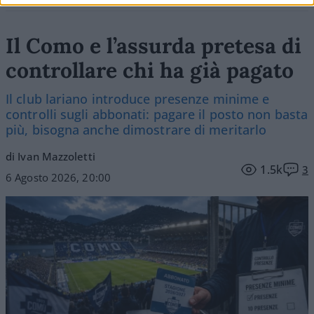
Il Como e l’assurda pretesa di
controllare chi ha già pagato
Il club lariano introduce presenze minime e
controlli sugli abbonati: pagare il posto non basta
più, bisogna anche dimostrare di meritarlo
di Ivan Mazzoletti
1.5k
3
6 Agosto 2026, 20:00