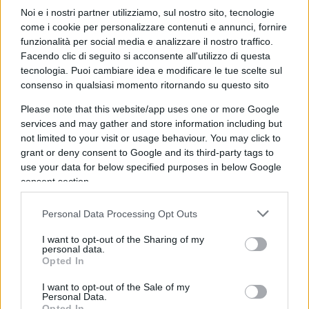
dura oramai da oltre due anni. Mistificazione,
Noi e i nostri partner utilizziamo, sul nostro sito, tecnologie
come i cookie per personalizzare contenuti e annunci, fornire
direi, perfezionata dal nostro prestigioso
funzionalità per social media e analizzare il nostro traffico.
presidente del Consiglio, il quale ha con efficace
Facendo clic di seguito si acconsente all'utilizzo di questa
sintesi elencato i falsi presupposti per motivare la
tecnologia. Puoi cambiare idea e modificare le tue scelte sul
consenso in qualsiasi momento ritornando su questo sito
prudenziale gradualità di ciò che ci viene
presentata come una liberazione finale: la scienza
Please note that this website/app uses one or more Google
come giustificazione per l’adozione delle difficili
services and may gather and store information including but
not limited to your visit or usage behaviour. You may click to
misure fin qui adottate. Misure stringenti rese
grant or deny consent to Google and its third-party tags to
necessarie dal contenimento di un contagio che
use your data for below specified purposes in below Google
continua a venir descritto come l’anticamera
consent section.
dell’obitorio. Infine, la dogmatica efficacia di
Personal Data Processing Opt Outs
queste ultime in relazione al presunto disastro
che ha riguardato l’esperienza di chi, proprio per
I want to opt-out of the Sharing of my
personal data.
non averle adottate, ha poi dovuto rapidamente
Opted In
correre ai ripari.
I want to opt-out of the Sale of my
Personal Data.
Opted In