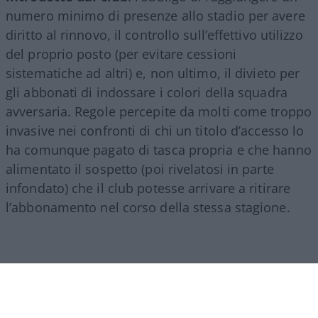
numero minimo di presenze allo stadio per avere
diritto al rinnovo, il controllo sull’effettivo utilizzo
del proprio posto (per evitare cessioni
sistematiche ad altri) e, non ultimo, il divieto per
gli abbonati di indossare i colori della squadra
avversaria. Regole percepite da molti come troppo
invasive nei confronti di chi un titolo d’accesso lo
ha comunque pagato di tasca propria e che hanno
alimentato il sospetto (poi rivelatosi in parte
infondato) che il club potesse arrivare a ritirare
l’abbonamento nel corso della stessa stagione.