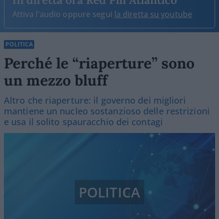
Attiva l'audio oppure segui
la diretta su youtube
POLITICA
Perché le “riaperture” sono
un mezzo bluff
Altro che riaperture: il governo dei migliori
mantiene un nucleo sostanzioso delle restrizioni
e usa il solito spauracchio dei contagi
POLITICA