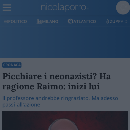
ICO
MILANO
ATLANTICO
ZUPPA DI PORRO
CRONACA
Picchiare i neonazisti? Ha
ragione Raimo: inizi lui
Il professore andrebbe ringraziato. Ma adesso
passi all'azione