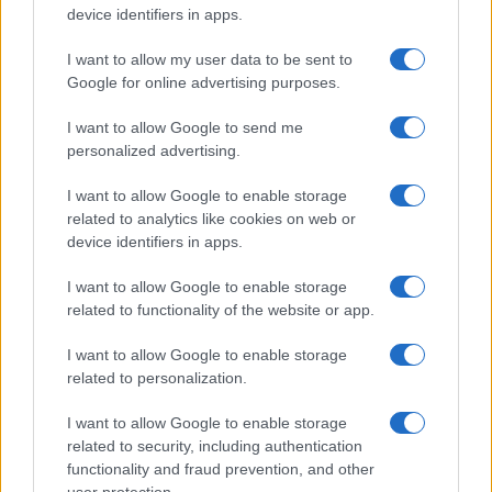
metropolitana di Milano si muovono con i marchi
device identifiers in apps.
pubblicitari impressi sulla fronte. Non è forse
I want to allow my user data to be sent to
questo Raimo il vero nazismo?
Google for online advertising purposes.
I want to allow Google to send me
Mi piacerebbe ricevere una risposta ma non ne
personalized advertising.
avremo.
I want to allow Google to enable storage
related to analytics like cookies on web or
device identifiers in apps.
Forse perché non amo la scuola italiana come è
organizzata oggi: aveva ragione Don Milani
I want to allow Google to enable storage
related to functionality of the website or app.
quando scrive nelle sue “Lettere” ai suoi studenti
“Siate sempre presuntuosi” perché la scuola
I want to allow Google to enable storage
troppo spesso tende a omologare. E aveva
related to personalization.
ragione anche Giovanni Papini quando in
I want to allow Google to enable storage
“Chiudiamo le scuole” scrive: “L’unica verità a
related to security, including authentication
scuola è scritta sulla parete dei cessi”. Siamo stati
functionality and fraud prevention, and other
user protection.