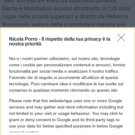
Electa e Mondadori Scuola) distribuito in 120 mila
copie nelle scuole superiori e diretto da Federico
Roncoroni, autore della grammatica italiana più
venduta al mondo.
Quindi di scuola ne capisco
,
Nicola Porro -
Il rispetto della tua privacy è la
perché la rivista era ideata come strumento di
nostra priorità
formazione per gli insegnanti. In sintesi
consigliavo agli insegnanti quali libri leggere per
Noi e i nostri partner utilizziamo, sul nostro sito, tecnologie
formarsi e aggiornarsi. Su “Res” scrivevano da
come i cookie per personalizzare contenuti e annunci, fornire
funzionalità per social media e analizzare il nostro traffico.
Tullio Regge a Margherita Hack, da Giulio Ferroni
Facendo clic di seguito si acconsente all'utilizzo di questa
a tutti i più importanti studiosi italiani. Premetto e
tecnologia. Puoi cambiare idea e modificare le tue scelte sul
finisco che scrivo per “
Il Giornale
” ma ho scritto
consenso in qualsiasi momento ritornando su questo sito
per 11 anni per “
Repubblica
” e tutti i suoi inserti,
Please note that this website/app uses one or more Google
ho scritto su “
Il Manifesto
”, per anni per
“Il
services and may gather and store information including but
Riformista
” allora diretto da Antonio Polito e per
not limited to your visit or usage behaviour. You may click to
grant or deny consent to Google and its third-party tags to
molti altri. La cultura non ha colore, per me.
use your data for below specified purposes in below Google
consent section.