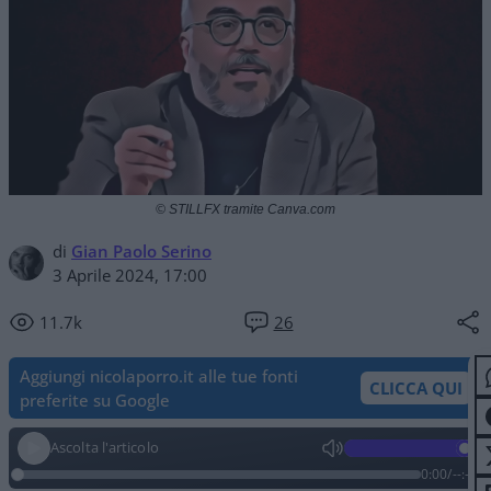
© STILLFX tramite Canva.com
di
Gian Paolo Serino
3 Aprile 2024, 17:00
11.7k
26
Aggiungi nicolaporro.it alle tue fonti
CLICCA QUI
preferite su Google
Ascolta l'articolo
0:00
/
--:--