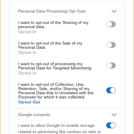
Quindi
mi sembra assurdo attaccare Raimo ma
Personal Data Processing Opt Outs
dovremmo ringraziarlo
. Perché se c’è un
dibattito c’è una reazione. A Raimo solo due
I want to opt-out of the Sharing of my
personal data.
domande: perché nella scuola studiamo sempre
Opted In
la storia dei Fenici e dei Romani e non si finisce
I want to opt-out of the Sale of my
mai studiando il ‘900. Sappiamo tutto delle bighe
Personal Data.
e delle anfore ma niente degli anni 70. Non si
Opted In
potrebbe partire dall’oggi?
I want to opt-out of processing my
Personal Data for Targeted Advertising.
Opted In
I want to opt-out of Collection, Use,
La seconda domanda: perché ad esempio far
Retention, Sale, and/or Sharing of my
Personal Data that Is Unrelated with the
leggere sempre il
Primo Levi
di “Se questo è un
Purposes for which it was collected.
Opted Out
uomo” e mai il Levi dei racconti? Levi aveva
compreso che il nuovo pericolo nazista sarebbe
Google consents
diventata la merce tanto che nel racconto “In
I want to allow Google to enable storage
fronte scritto” racconta di consumatori che nella
related to advertising like cookies on web or