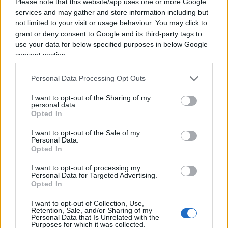
ondeggiamenti di Roma verso Cina, Venezuela e
Please note that this website/app uses one or more Google
services and may gather and store information including but
Iran, visti con irritazione negli ambienti americani.
not limited to your visit or usage behaviour. You may click to
Affidarsi ad
Armando Varricchio
, nostro
grant or deny consent to Google and its third-party tags to
ambasciatore a Washington, potrebbe essere un
use your data for below specified purposes in below Google
consent section.
problema di per sé. Varricchio, infatti, punta tutto
sui rapporti con il Dipartimento di Stato e con il
Personal Data Processing Opt Outs
National Security Council, ma è persona non
gradita alla Casa Bianca. Un bel grattacapo per
I want to opt-out of the Sharing of my
personal data.
Salvini, che già deve farsi perdonare l’attivismo
Opted In
pro-Cina del ‘leghista palermitano’ Michele Geraci
I want to opt-out of the Sale of my
e i lunghi anni da console a Shanghai del proprio
Personal Data.
Opted In
consigliere diplomatico Stefano Beltrame, per
sorvolare sui suoi collaboratori più stretti –
I want to opt-out of processing my
Personal Data for Targeted Advertising.
Savoini, D’Amico, Gaiani – che sono tutti
Opted In
antiamericani.
I want to opt-out of Collection, Use,
Retention, Sale, and/or Sharing of my
Personal Data that Is Unrelated with the
Purposes for which it was collected.