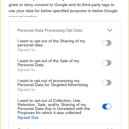
referendum, in sé, conta poco: ciò che conta è
grant or deny consent to Google and its third-party tags to
capire dove si sposterà il branco. Pensare che gli
use your data for below specified purposes in below Google
consent section.
AD delle partecipate siano ancora semplici top
manager è illusorio. Alcuni sono diventati
Personal Data Processing Opt Outs
imperatori delegati: governano aziende come
I want to opt-out of the Sharing of my
feudi, costruiscono corti, selezionano fedeltà e
personal data.
neutralizzano i disturbatori. Il passaggio è stato
Opted In
silenzioso e ormai irreversibile. Si presentano
I want to opt-out of the Sale of my
Personal Data.
come custodi dell’efficienza e finiscono per
Opted In
incarnare l’autosufficienza. Parlano il lessico della
responsabilità, praticano quello
I want to opt-out of processing my
Personal Data for Targeted Advertising.
dell’irresponsabilità elegante. Formalmente
Opted In
rispondono a qualcuno, sostanzialmente a
I want to opt-out of Collection, Use,
nessuno. Tranne quando le designazioni
Retention, Sale, and/or Sharing of my
Personal Data that Is Unrelated with the
diventano inevitabili: allora il riferimento diventa il
Purposes for which it was collected.
Opted Out
mercato.
Lo Stato azionista diventa un parente
ingombrante
, da tollerare e aggirare.