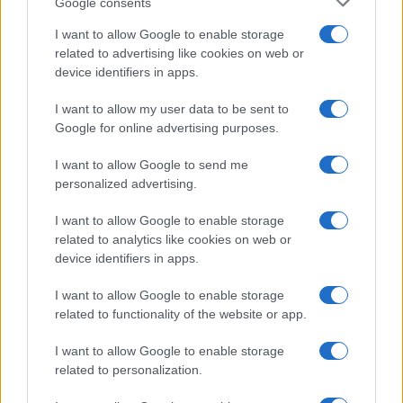
Google consents
I want to allow Google to enable storage
Coltivano relazioni come giardini zen: selettive,
related to advertising like cookies on web or
minimaliste e funzionali. Più che strategie
device identifiers in apps.
industriali, costruiscono equilibri. Non decidono:
I want to allow my user data to be sent to
consolidano. Un piede nel pubblico, l’altro nella
Google for online advertising purposes.
finanza globale. Invocano l’interesse nazionale,
I want to allow Google to send me
ma ragionano in termini di dividendi. Poi arriva il
personalized advertising.
momento decisivo: le nomine. Ed è lì che vagano
per (ri)trovare il talamo giusto. Gli imperatori
I want to allow Google to enable storage
related to analytics like cookies on web or
delegati — fortunatamente non tutti — vivono per
device identifiers in apps.
quel momento: essere scelti o confermati.
Tutto
il resto è gestione ordinaria del potere
. Ed è
I want to allow Google to enable storage
related to functionality of the website or app.
qui che il referendum entra in scena. Non
interessa per ciò che decide, ma per ciò che
I want to allow Google to enable storage
suggerisce. Agli imperatori delegati non importa il
related to personalization.
risultato, ma il loro riposizionamento.