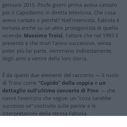
gennaio 2015. Pochi giorni prima aveva cantato
per il Capodanno in diretta televisiva. Che cosa
aveva cantato e perché? Nell’intervista, Fabiola è
tornata anche su un altro protagonista di quella
vicenda:
Massimo Troisi
, l’attore che nel 1993 li
presentò e che morì l’anno successivo, senza
poter più far parte, nemmeno indirettamente,
degli anni a venire della loro storia.
È da questi due elementi del racconto — il ruolo
di Troisi come
“Cupido” della coppia
e
un
dettaglio sull’ultimo concerto di Pino
— che
nasce l’esercizio che segue: un “cosa sarebbe
successo se” costruito sulle parole e le
interpretazioni della stessa Fabiola.