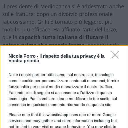
Il presidente di Mediobanca si è addestrato anche
sulle fratture: dopo un divorzio professionale
faticosissimo, Grilli è tornato più leggero, più
mobile, più efficace. Ha affinato l’arte del lezzo,
quella
capacità tutta italiana di fiutare il
potere prima che prenda forma
, benedicendo
candidati eterodiretti, funzionali al proprio
Nicola Porro -
Il rispetto della tua privacy è la
posizionamento. Un paradigma che ha fatto
nostra priorità
scuola. E alcuni AD delle aziende a partecipazione
statale lo hanno interiorizzato.
Noi e i nostri partner utilizziamo, sul nostro sito, tecnologie
come i cookie per personalizzare contenuti e annunci, fornire
funzionalità per social media e analizzare il nostro traffico.
Facendo clic di seguito si acconsente all'utilizzo di questa
tecnologia. Puoi cambiare idea e modificare le tue scelte sul
È qui che comincia il nervosismo
. Come gli
consenso in qualsiasi momento ritornando su questo sito
elefanti della savana, annusano il cambiamento
Please note that this website/app uses one or more Google
prima che arrivi davvero; non aspettano il
services and may gather and store information including but
risultato: percepiscono le vibrazioni. E il
not limited to your visit or usage behaviour. You may click to