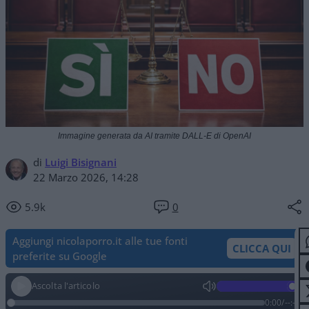
Immagine generata da AI tramite DALL-E di OpenAI
di
Luigi Bisignani
22 Marzo 2026, 14:28
5.9k
0
Aggiungi nicolaporro.it alle tue fonti
CLICCA QUI
preferite su Google
Ascolta l'articolo
0:00
/
--:--