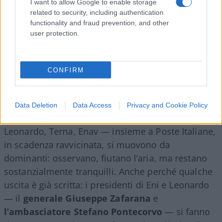
I want to allow Google to enable storage
related to security, including authentication
functionality and fraud prevention, and other
user protection.
Per le nomine di aprile, l’assetto resterà
comunque stabile, indipendentemente dall’esito
del voto. Ma lo scenario del 2027 può cambiare, e
CONFIRM
di molto. Una vittoria robusta del NO potrebbe
eccitare il fronte anti-governo, così come un SÌ
tiepido aprirebbe spazi di manovra. Il bestiario si
Data Deletion
Data Access
Privacy and Cookie Policy
anima. I big five della savana — Eni, Enel,
Leonardo, Terna, Enav — insieme a Poste Italiane,
in scadenza ravvicinata, si muovono da
dominanti: osservano, fiutano l’aria, ma restano
sostanzialmente tranquilli. Anche perché qualche
uscita è già scritta: i presidenti di Eni e Leonardo
— il
generale Giuseppe Zafarana
e
l’ambasciatore Stefano Pontecorvo
— si fanno