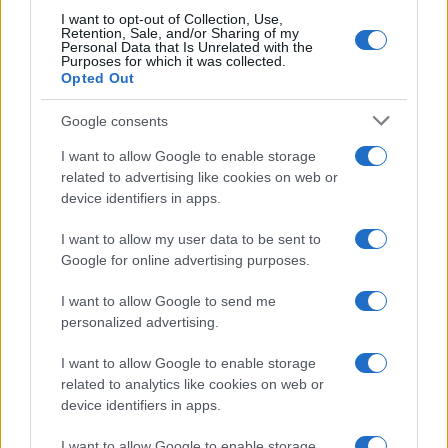
lamento dei nostalgici e dei razzisti. Ma la storia
I want to opt-out of Collection, Use,
Retention, Sale, and/or Sharing of my
ha spesso l’abitudine di vendicarsi di coloro che
Personal Data that Is Unrelated with the
credono di averla compresa.
Purposes for which it was collected.
Opted Out
Google consents
Togliamoci dalla testa l’idea di poter spiegare
I want to allow Google to enable storage
razionalmente tutto ciò che è accaduto nelle
related to advertising like cookies on web or
device identifiers in apps.
menti delle
élite euro-americane
dopo il crollo
del comunismo. A volte sembra che abbiano
I want to allow my user data to be sent to
smarrito il più elementare istinto di
Google for online advertising purposes.
conservazione, vale a dire la regola principale di
I want to allow Google to send me
ogni comunità politica. E forse è proprio questo il
personalized advertising.
fatto più inquietante.
I want to allow Google to enable storage
related to analytics like cookies on web or
Luigi Marco Bassani, 13 giugno 2026
device identifiers in apps.
I want to allow Google to enable storage