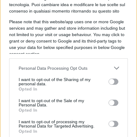
tecnologia. Puoi cambiare idea e modificare le tue scelte sul
Forse pensano ancora che la conquista definitiva
consenso in qualsiasi momento ritornando su questo sito
e il crollo del loro mondo possano essere
Please note that this website/app uses one or more Google
procrastinati sine die. Magari in cuor loro sperano
services and may gather and store information including but
che saranno risparmiati giurando e scongiurando
not limited to your visit or usage behaviour. You may click to
di non essere mai stati
islamofobi.
Nella storia
grant or deny consent to Google and its third-party tags to
nessun infedele è mai stato risparmiato perché
use your data for below specified purposes in below Google
consent section.
aveva comprensione e rispetto per il mondo
islamico, anzi, coloro i quali mostravano
Personal Data Processing Opt Outs
debolezza sono stati i primi a cadere.
I want to opt-out of the Sharing of my
personal data.
Opted In
Vi è qualcosa di profondamente marxiano in
questa mentalità: la certezza che il processo
I want to opt-out of the Sale of my
Personal Data.
storico proceda comunque in una direzione
Opted In
(desiderata o meno, ma ineluttabile –
non si può
I want to opt-out of processing my
fermare l’immigrazione ripetono da ogni
Personal Data for Targeted Advertising.
pulpito
) e che ogni obiezione sia soltanto il
Opted In