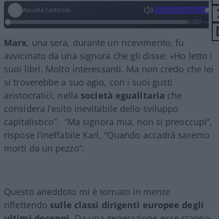
Ascolta l'articolo
0:00
/
--:--
Marx
, una sera, durante un ricevimento, fu
avvicinato da una signora che gli disse: «Ho letto i
suoi libri. Molto interessanti. Ma non credo che lei
si troverebbe a suo agio, con i suoi gusti
aristocratici, nella
società egualitaria
che
considera l’esito inevitabile dello sviluppo
capitalistico”. “Ma signora mia, non si preoccupi”,
rispose l’ineffabile Karl, “Quando accadrà saremo
morti da un pezzo”.
Questo aneddoto mi è tornato in mente
riflettendo
sulle classi dirigenti europee degli
ultimi decenni.
Da una generazione esse stanno