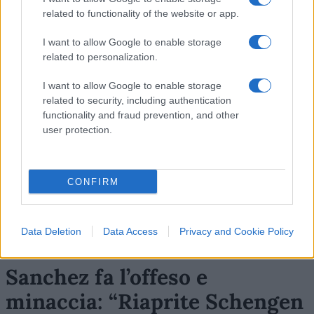
Nicolaporro.it è anche su Whatsapp. È
related to functionality of the website or app.
sufficiente
cliccare qui
per iscriversi al canale ed
I want to allow Google to enable storage
essere sempre aggiornati (gratis).
related to personalization.
#ELITE
#EUROPA
#KARL MARX
#OCCIDENTE
I want to allow Google to enable storage
related to security, including authentication
#UE
functionality and fraud prevention, and other
user protection.
9
Leggi i commenti
CONFIRM
Data Deletion
Data Access
Privacy and Cookie Policy
Sanchez fa l’offeso e
minaccia: “Riaprite Schengen