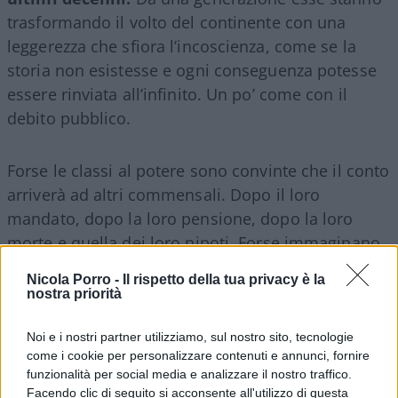
trasformando il volto del continente con una
leggerezza che sfiora l’incoscienza, come se la
storia non esistesse e ogni conseguenza potesse
essere rinviata all’infinito. Un po’ come con il
debito pubblico.
Forse le classi al potere sono convinte che il conto
arriverà ad altri commensali. Dopo il loro
mandato, dopo la loro pensione, dopo la loro
morte e quella dei loro nipoti. Forse immaginano
che
le società possano essere radicalmente
Nicola Porro -
Il rispetto della tua privacy è la
trasformate
senza che nulla venga perduto. Una
nostra priorità
Germania abitata da mongoli amerebbe Hölderlin
esattamente come quella dell’Ottocento.
Noi e i nostri partner utilizziamo, sul nostro sito, tecnologie
come i cookie per personalizzare contenuti e annunci, fornire
funzionalità per social media e analizzare il nostro traffico.
Facendo clic di seguito si acconsente all'utilizzo di questa