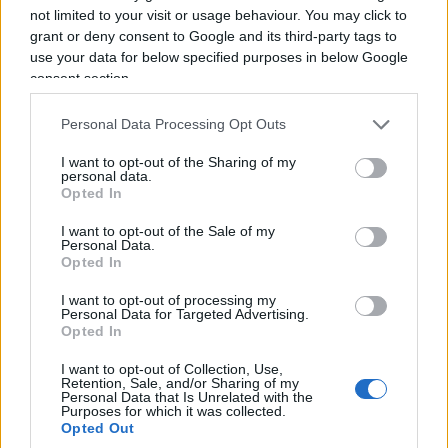
s’incaricava, calando dall’alto la pessima
not limited to your visit or usage behaviour. You may click to
pubblicistica rivoluzionaria di riferimento, di
grant or deny consent to Google and its third-party tags to
coltivare il campo della contestazione giovanile,
use your data for below specified purposes in below Google
consent section.
possibilmente lasciandolo nell’alveo del PCI
contro le derive estremistiche; Guccini e gli altri
Personal Data Processing Opt Outs
non sono mai usciti da una fedeltà opportunistica,
I want to opt-out of the Sharing of my
se arrivavano agli scazzi con le mille forme di
personal data.
contestazione, dall’Autonomia a Lotta Continua,
Opted In
dai grandi porcili del Re Nudo al Parco Lambro o
I want to opt-out of the Sale of my
Personal Data.
del convegno bolognese del ‘77 contro la
Opted In
repressione, lo facevano in quel modo ambiguo,
possibilista, perché il target giovanile aveva il suo
I want to opt-out of processing my
Personal Data for Targeted Advertising.
peso, ma fondamentalmente rigido come voleva
Opted In
la nomenklatura di Botteghe Oscure.
I want to opt-out of Collection, Use,
Retention, Sale, and/or Sharing of my
Personal Data that Is Unrelated with the
Purposes for which it was collected.
Opted Out