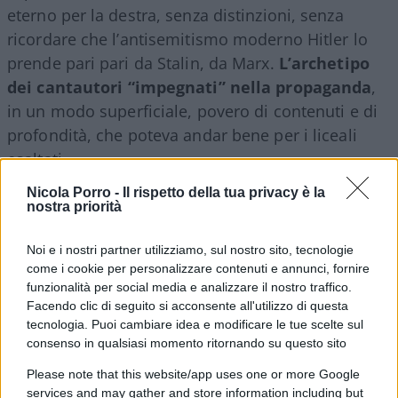
eterno per la destra, senza distinzioni, senza
ricordare che l’antisemitismo moderno Hitler lo
prende pari pari da Stalin, da Marx.
L’archetipo
dei cantautori “impegnati” nella propaganda
,
in un modo superficiale, povero di contenuti e di
profondità, che poteva andar bene per i liceali
esaltati.
Nicola Porro -
Il rispetto della tua privacy è la
nostra priorità
Guccini, come i colleghi di militanza, era uno che
doveva la sua fortuna cantautorale e poi di
Noi e i nostri partner utilizziamo, sul nostro sito, tecnologie
scrittore alla
perfetta macchina cultural
come i cookie per personalizzare contenuti e annunci, fornire
egemonica del PCI
con le sue ARCI, le feste
funzionalità per social media e analizzare il nostro traffico.
dell’Unità, l’oliato circuito dei concerti e della
Facendo clic di seguito si acconsente all'utilizzo di questa
tecnologia. Puoi cambiare idea e modificare le tue scelte sul
promozione ideologizzata, e per tutti gli anni
consenso in qualsiasi momento ritornando su questo sito
Settanta quel cantare in eskimo aveva funzionato
Please note that this website/app uses one or more Google
bene, serviva al partito, la sottocultura canterina
services and may gather and store information including but