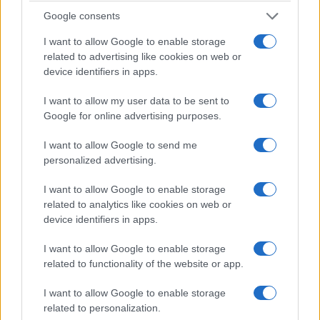
Google consents
I want to allow Google to enable storage
related to advertising like cookies on web or
device identifiers in apps.
I want to allow my user data to be sent to
Google for online advertising purposes.
I want to allow Google to send me
personalized advertising.
La cultura di un cantautore come Guccini era più
I want to allow Google to enable storage
messa insieme che reale, conformistica,
related to analytics like cookies on web or
falsamente democratica in realtà supponente,
device identifiers in apps.
scontava anche quel microcosmo misantropo,
I want to allow Google to enable storage
montanaro di Pavana, osterie e diffidenza per il
related to functionality of the website or app.
foresto,
comunismo mondiale e localismo
toscoappenninico
. E fino all’ultimo uno così ha
I want to allow Google to enable storage
related to personalization.
delirato nelle sue certezze, considerava Giorgia