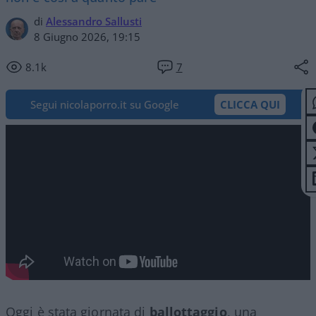
di
Alessandro Sallusti
8 Giugno 2026, 19:15
8.1k
7
Segui nicolaporro.it su Google
CLICCA QUI
Oggi è stata giornata di
ballottaggio
, una