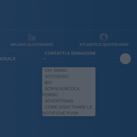
MILANO QUOTIDIANO
ATLANTICO QUOTIDIANO
CONTATTI E DONAZIONI
IBERALE
CHI SIAMO
SOSTIENICI
BIO
SCRIVI A NICOLA
PORRO
ADVERTISING
COME DISATTIVARE LE
NOTIFICHE PUSH