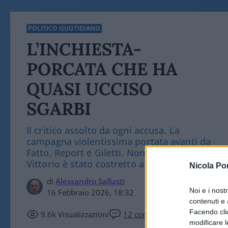
POLITICO QUOTIDIANO
L’INCHIESTA-
PORCATA CHE HA
QUASI UCCISO
SGARBI
Il critico assolto da ogni accusa. La
campagna violentissima portata avanti da
Fatto, Report e Giletti. Non c'era niente, ma
Vittorio è stato costretto a dimettersi
Nicola Po
di
Alessandro Sallusti
Noi e i nost
16 Febbraio 2026, 18:32
contenuti e 
Facendo clic
9.6k
Visualizzazioni
12
commenti
modificare l