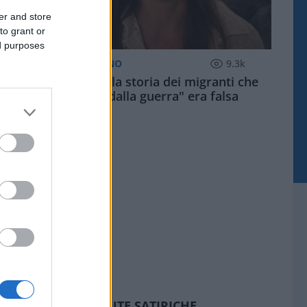
er and store
to grant or
ed purposes
POLITICO QUOTIDIANO
9.3k
Salis confessa: la storia dei migranti che
"scappano dalla guerra" era falsa
SEDUTE SATIRICHE