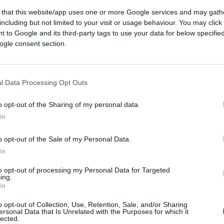
 that this website/app uses one or more Google services and may gath
including but not limited to your visit or usage behaviour. You may click 
 to Google and its third-party tags to use your data for below specifi
ogle consent section.
l Data Processing Opt Outs
o opt-out of the Sharing of my personal data.
In
o opt-out of the Sale of my Personal Data.
 sono amico di
Vittorio Sgarbi.
Ma
la notizia
In
ei fatti più importanti della giornata.
pa violentissima, portata avanti da
Fatto
to opt-out of processing my Personal Data for Targeted
ing.
olpire l’allora sottosegretario del governo
In
a soprattutto trascinandolo in una forte
o opt-out of Collection, Use, Retention, Sale, and/or Sharing
ersonal Data that Is Unrelated with the Purposes for which it
lected.