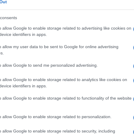
Out
ciente
cliccare qui
per iscriversi al canale ed
consents
o allow Google to enable storage related to advertising like cookies on
evice identifiers in apps.
o allow my user data to be sent to Google for online advertising
s.
12
Leggi i commenti
to allow Google to send me personalized advertising.
o allow Google to enable storage related to analytics like cookies on
evice identifiers in apps.
o allow Google to enable storage related to functionality of the website
, il giudice lo assolve: il
o allow Google to enable storage related to personalization.
metodo Ranucci
o allow Google to enable storage related to security, including