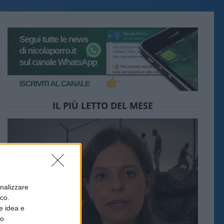
IL PIÙ LETTO DEL MESE
onalizzare
ico.
e idea e
to