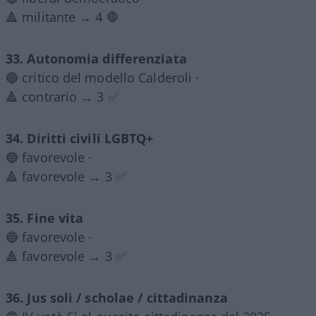
🔺 militante → 4 🛑
33. Autonomia differenziata
🔵 critico del modello Calderoli ·
🔺 contrario → 3 ✅
34. Diritti civili LGBTQ+
🔵 favorevole ·
🔺 favorevole → 3 ✅
35. Fine vita
🔵 favorevole ·
🔺 favorevole → 3 ✅
36. Jus soli / scholae / cittadinanza