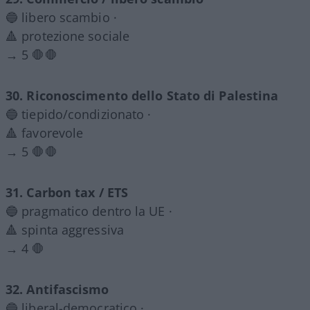
🔵 libero scambio ·
🔺 protezione sociale
→ 5 🛑🛑
30. Riconoscimento dello Stato di Palestina
🔵 tiepido/condizionato ·
🔺 favorevole
→ 5 🛑🛑
31. Carbon tax / ETS
🔵 pragmatico dentro la UE ·
🔺 spinta aggressiva
→ 4 🛑
32. Antifascismo
🔵 liberal-democratico ·