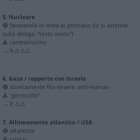
5. Nucleare
🔵 favorevole in linea di principio (IV si astenne
sulla delega, “testo vuoto”) ·
🔺 contrarissimo
→ 9 ⚠️⚠️⚠️
6. Gaza / rapporto con Israele
🔵 storicamente filo-Israele, anti-Hamas ·
🔺 “genocidio”
→ 8 ⚠️⚠️
7. Allineamento atlantico / USA
🔵 atlantista
🔺 critico