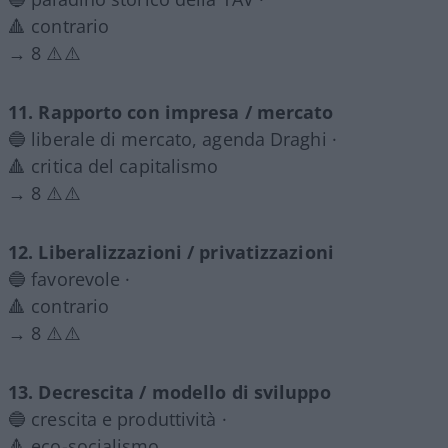
🔺 contrario
→ 8 ⚠️⚠️
11. Rapporto con impresa / mercato
🔵 liberale di mercato, agenda Draghi ·
🔺 critica del capitalismo
→ 8 ⚠️⚠️
12. Liberalizzazioni / privatizzazioni
🔵 favorevole ·
🔺 contrario
→ 8 ⚠️⚠️
13. Decrescita / modello di sviluppo
🔵 crescita e produttività ·
🔺 eco-socialismo