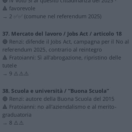
🔵 IV votò Sì al quesito cittadinanza del 2025 ·
🔺 favorevole
→ 2 ✅✅ (comune nel referendum 2025)
37. Mercato del lavoro / Jobs Act / articolo 18
🔵 Renzi: difende il Jobs Act, campagna per il No al
referendum 2025, contrario al reintegro
🔺 Fratoianni: Sì all’abrogazione, ripristino delle
tutele
→ 9 ⚠️⚠️⚠️
38. Scuola e università / “Buona Scuola”
🔵 Renzi: autore della Buona Scuola del 2015
🔺 Fratoianni: no all’aziendalismo e al merito-
graduatoria
→ 8 ⚠️⚠️