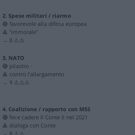
2. Spese militari / riarmo
🔵 favorevole alla difesa europea
🔺 “immorale”
→ 8 ⚠️⚠️
3. NATO
🔵 pilastro ·
🔺 contro l’allargamento
→ 9 ⚠️⚠️⚠️
4. Coalizione / rapporto con M5S
🔵 fece cadere il Conte II nel 2021
🔺 dialoga con Conte
→ 8 ⚠️⚠️