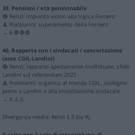
39. Pensioni / età pensionabile
🔵 Renzi: impianto vicino alla logica Fornero ·
🔺 Fratoianni: superamento della Fornero
→ 6 🛑🛑🛑
40. Rapporto con i sindacati / concertazione
(asse CGIL-Landini)
🔵 Renzi: rapporto apertamente conflittuale, sfidò
Landini sul referendum 2025 ·
🔺 Fratoianni: organico al mondo CGIL, sostegno
pieno a Landini e alla mobilitazione sindacale
→ 8 ⚠️⚠️
Divergenza media: Renzi 6,5 (su 9).
Il salto non è solo di intensità ma di