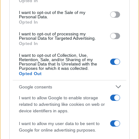
Opted In
→ 6 🛑🛑🛑 (da convergenza a divergenza)
I want to opt-out of the Sale of my
Personal Data.
Opted In
20. Separazione delle carriere / Nordio
🔵 favorevole ·
I want to opt-out of processing my
Personal Data for Targeted Advertising.
🔺 contrario
Opted In
→ 6 🛑🛑🛑
I want to opt-out of Collection, Use,
Retention, Sale, and/or Sharing of my
Personal Data that Is Unrelated with the
21. Immigrazione
Purposes for which it was collected.
Opted Out
🔵 governo dei flussi più integrazione ·
🔺 accoglienza
Google consents
→ 6 🛑🛑🛑
I want to allow Google to enable storage
related to advertising like cookies on web or
device identifiers in apps.
22. Politica industriale / Stato imprenditore
🔵 mercato e regole ·
I want to allow my user data to be sent to
🔺 intervento pubblico
Google for online advertising purposes.
→ 6 🛑🛑🛑