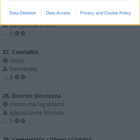
26. Europeismo / federalismo UE
Data Deletion
Data Access
Privacy and Cookie Policy
🔵 federalista convinto ·
🔺 europeista critico
→ 5 🛑🛑
27. Cannabis
🔵 cauto ·
🔺 favorevole
→ 5 🛑🛑
28. Decreti sicurezza
🔵 critico ma legalitario ·
🔺 opposizione frontale
→ 5 🛑🛑
29. Commercio / libero scambio