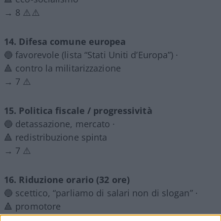
→ 8 ⚠️⚠️
14. Difesa comune europea
🔵 favorevole (lista “Stati Uniti d’Europa”) ·
🔺 contro la militarizzazione
→ 7 ⚠️
15. Politica fiscale / progressività
🔵 detassazione, mercato ·
🔺 redistribuzione spinta
→ 7 ⚠️
16. Riduzione orario (32 ore)
🔵 scettico, “parliamo di salari non di slogan” ·
🔺 promotore
→ 7 ⚠️