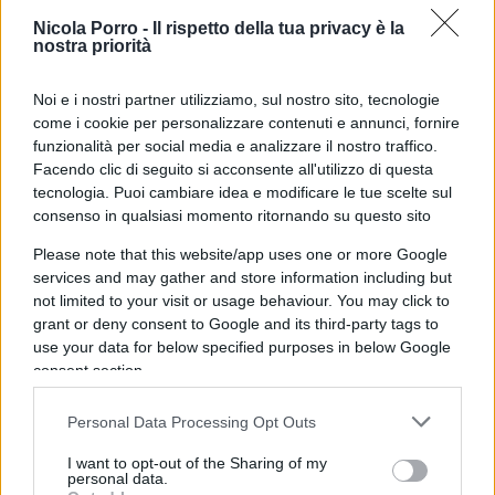
Nicola Porro -
Il rispetto della tua privacy è la
nostra priorità
17. Giustizia: garantismo
🔵 garantista estremo
Noi e i nostri partner utilizziamo, sul nostro sito, tecnologie
🔺 movimentista, manettaro
come i cookie per personalizzare contenuti e annunci, fornire
funzionalità per social media e analizzare il nostro traffico.
→ 7 ⚠️
Facendo clic di seguito si acconsente all'utilizzo di questa
tecnologia. Puoi cambiare idea e modificare le tue scelte sul
18. Premierato / riforma costituzionale
consenso in qualsiasi momento ritornando su questo sito
🔵 è il riformatore (referendum 2016, “sindaco
Please note that this website/app uses one or more Google
d’Italia”) ·
services and may gather and store information including but
not limited to your visit or usage behaviour. You may click to
🔺 contrario
grant or deny consent to Google and its third-party tags to
→ 7 ⚠️
use your data for below specified purposes in below Google
consent section.
19. Salario minimo legale
Personal Data Processing Opt Outs
🔵 IV fu l’unica opposizione a non firmare la
proposta unitaria a 9 € ·
I want to opt-out of the Sharing of my
personal data.
🔺 primo firmatario