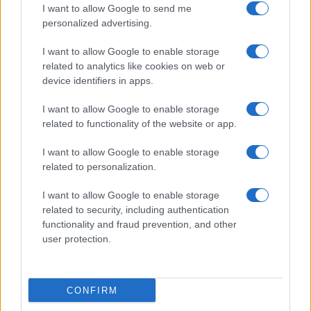
I want to allow Google to send me
personalized advertising.
23. Green Deal / ritmo della transizione
I want to allow Google to enable storage
🔵 pragmatico, pro-industria ·
related to analytics like cookies on web or
🔺 massimalismo ecologista
device identifiers in apps.
→ 6 🛑🛑🛑
I want to allow Google to enable storage
related to functionality of the website or app.
24. Stop motori termici 2035
🔵 contrario al divieto rigido ·
I want to allow Google to enable storage
related to personalization.
🔺 difesa del divieto
→ 6 🛑🛑🛑
I want to allow Google to enable storage
related to security, including authentication
functionality and fraud prevention, and other
25. Cina / autocrazie
user protection.
🔵 atlantista (con ambiguità sui rapporti col Golfo)
🔺 anti-imperialista cauto
→ 5 🛑🛑
CONFIRM