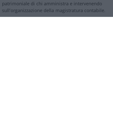
patrimoniale di chi amministra e intervenendo
sull’organizzazione della magistratura contabile.
Obiettivi comprensibili, ma forse come si ripete
sempre in questi casi era l’occasione per fare di
più. I veri problemi della Corte non finiscono