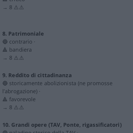
→ 8 ⚠️⚠️
8. Patrimoniale
🔵 contrario ·
🔺 bandiera
→ 8 ⚠️⚠️
9. Reddito di cittadinanza
🔵 storicamente abolizionista (ne promosse
l’abrogazione) ·
🔺 favorevole
→ 8 ⚠️⚠️
10. Grandi opere (TAV, Ponte, rigassificatori)
🔵 paladino storico della TAV ·