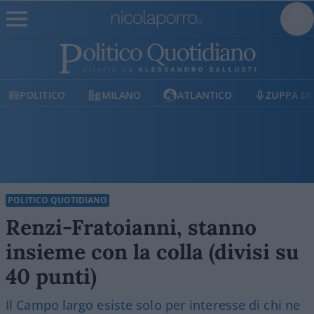
MILANO
ATLANTICO
ZUPPA DI PORRO
E
POLITICO QUOTIDIANO
Renzi-Fratoianni, stanno
insieme con la colla (divisi su
40 punti)
Il Campo largo esiste solo per interesse di chi ne